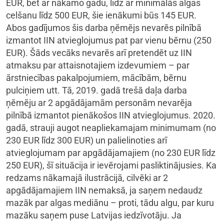
EUR, bet ar nākamo gadu, līdz ar minimālās algas
celšanu līdz 500 EUR, šie ienākumi būs 145 EUR.
Abos gadījumos šis darba ņēmējs nevarēs pilnībā
izmantot IIN atvieglojumus pat par vienu bērnu (250
EUR). Šāds vecāks nevarēs arī pretendēt uz IIN
atmaksu par attaisnotajiem izdevumiem – par
ārstniecības pakalpojumiem, mācībām, bērnu
pulciņiem utt. Tā, 2019. gadā trešā daļa darba
ņēmēju ar 2 apgādājamām personām nevarēja
pilnībā izmantot pienākošos IIN atvieglojumus. 2020.
gadā, strauji augot neapliekamajam minimumam (no
230 EUR līdz 300 EUR) un palielinoties arī
atvieglojumam par apgādājamajiem (no 230 EUR līdz
250 EUR), šī situācija ir ievērojami pasliktinājusies. Ka
redzams nākamajā ilustrācijā, cilvēki ar 2
apgādājamajiem IIN nemaksā, ja saņem nedaudz
mazāk par algas mediānu – proti, tādu algu, par kuru
mazāku saņem puse Latvijas iedzīvotāju. Ja