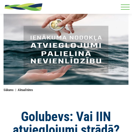
Skip to main content
Sākums
Aktualitātes
Golubevs: Vai IIN
atvieglojumi strādā?