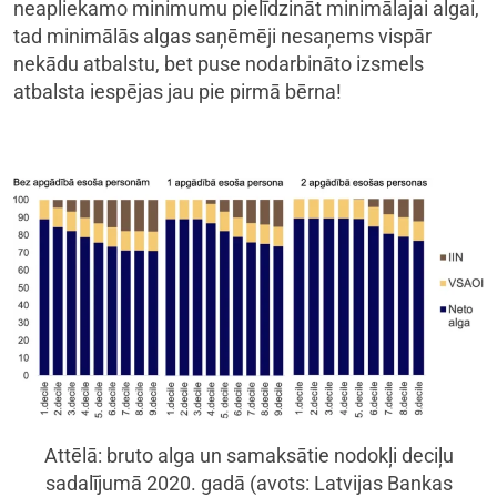
neapliekamo minimumu pielīdzināt minimālajai algai,
tad minimālās algas saņēmēji nesaņems vispār
nekādu atbalstu, bet puse nodarbināto izsmels
atbalsta iespējas jau pie pirmā bērna!
Attēlā: bruto alga un samaksātie nodokļi deciļu
sadalījumā 2020. gadā (avots: Latvijas Bankas