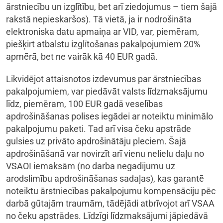
ārstniecību un izglītību, bet arī ziedojumus – tiem šajā
rakstā nepieskaršos). Tā vietā, ja ir nodrošināta
elektroniska datu apmaiņa ar VID, var, piemēram,
piešķirt atbalstu izglītošanas pakalpojumiem 20%
apmērā, bet ne vairāk kā 40 EUR gadā.
Likvidējot attaisnotos izdevumus par ārstniecības
pakalpojumiem, var piedāvāt valsts līdzmaksājumu
līdz, piemēram, 100 EUR gadā veselības
apdrošināšanas polises iegādei ar noteiktu minimālo
pakalpojumu paketi. Tad arī visa čeku apstrāde
gulsies uz privāto apdrošinātāju pleciem. Šajā
apdrošināšanā var novirzīt arī vienu nelielu daļu no
VSAOI iemaksām (no darba negadījumu uz
arodslimību apdrošināšanas sadaļas), kas garantē
noteiktu ārstniecības pakalpojumu kompensāciju pēc
darbā gūtajām traumām, tādējādi atbrīvojot arī VSAA
no čeku apstrādes. Līdzīgi līdzmaksājumi jāpiedāvā