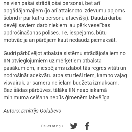
ne vien pašai strādājošai personai, bet arī
apgādājamajiem (jo arī attaisnoto izdevumu apjoms
šobrīd ir par katru personu atsevišķi). Daudzi darba
devēji saviem darbiniekiem jau pērk veselības
apdrošināšanas polises. Te, iespējams, būtu
motivācija arī pārējiem kaut nedaudz piemaksāt.
Gudri pārbūvējot atbalsta sistēmu strādājošajiem no
IIN atvieglojumiem uz mērķētiem atbalsta
pasākumiem, ir iespējams izlabot tās regresivitāti un
nodrošināt adekvātu atbalstu tieši tiem, kam to vajag
visvairāk, ar samērā nelielām budžeta izmaksām.
Bez šādas pārbūves, tālāka IIN neapliekamā
minimuma celšana nebūs ģimenēm labvēlīga.
Autors: Dmitrijs Golubevs
Dalies ar ziņu