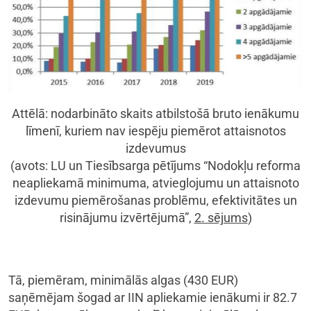
Attēlā: nodarbināto skaits atbilstošā bruto ienākumu
līmenī, kuriem nav iespēju piemērot attaisnotos
izdevumus
(avots: LU un Tiesībsarga pētījums “Nodokļu reforma
neapliekamā minimuma, atvieglojumu un attaisnoto
izdevumu piemērošanas problēmu, efektivitātes un
risinājumu izvērtējumā”,
2. sējums
)
Tā, piemēram, minimālās algas (430 EUR)
saņēmējam šogad ar IIN apliekamie ienākumi ir 82.7