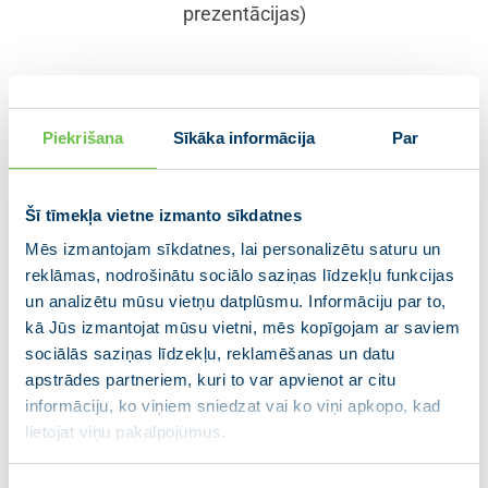
prezentācijas)
Sanāk, ka minimālās algas saņēmēja bērni valstij ir
mazāk vērtīgi nekā turīgāku vecāku bērni? Neesam
Piekrišana
Sīkāka informācija
Par
pirmā valsts, kas, cenšoties mazināt nodokļu slogu
mazajām algām, ir saskārusies ar situāciju, ka vecāki
Šī tīmekļa vietne izmanto sīkdatnes
tiek nostādīti relatīvi sliktākā pozīcijā. Dažas ES
valstis, tostarp Lietuva, pēdējos gados atcēla dažāda
Mēs izmantojam sīkdatnes, lai personalizētu saturu un
veida atvieglojumus un to vietā sāka piemērot
reklāmas, nodrošinātu sociālo saziņas līdzekļu funkcijas
nodokļa atlaides vai tiešus maksājumus¹. Šādi tiek
un analizētu mūsu vietņu datplūsmu. Informāciju par to,
novērsta atbalsta regresivitāte un valsts skaidri
kā Jūs izmantojat mūsu vietni, mēs kopīgojam ar saviem
sociālās saziņas līdzekļu, reklamēšanas un datu
pasaka, ka tai ir vienlīdz svarīgs ikkatrs bērns.
apstrādes partneriem, kuri to var apvienot ar citu
Kā pretargumentu fiksētam pabalstam visiem
informāciju, ko viņiem sniedzat vai ko viņi apkopo, kad
vecākiem IIN atvieglojumu vietā, bieži min mazāku
lietojat viņu pakalpojumus.
stimulu legāli strādāt, jo atbalsta saņemšanai tas nav
nepieciešams. Vidusceļš te varētu būt fiksētais