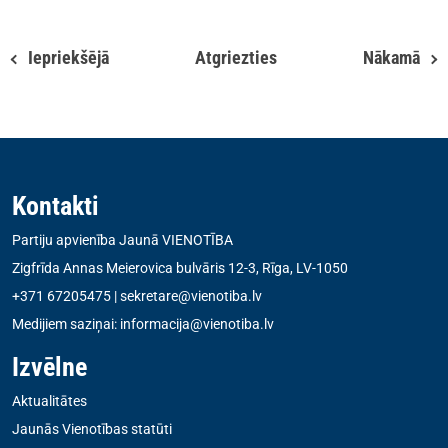
Iepriekšējā
Atgriezties
Nākamā
Kontakti
Partiju apvienība Jaunā VIENOTĪBA
Zigfrīda Annas Meierovica bulvāris 12-3, Rīga, LV-1050
+371 67205475
|
sekretare@vienotiba.lv
Medijiem saziņai:
informacija@vienotiba.lv
Izvēlne
Aktualitātes
Jaunās Vienotības statūti