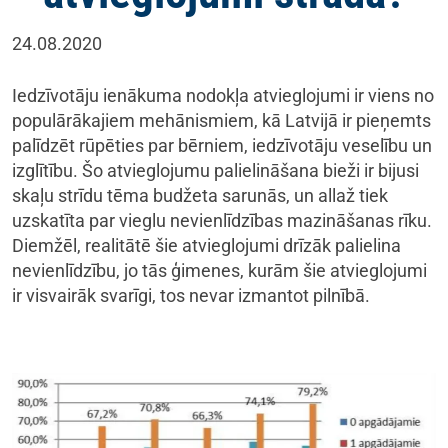
24.08.2020
Iedzīvotāju ienākuma nodokļa atvieglojumi ir viens no
populārākajiem mehānismiem, kā Latvijā ir pieņemts
palīdzēt rūpēties par bērniem, iedzīvotāju veselību un
izglītību. Šo atvieglojumu palielināšana bieži ir bijusi
skaļu strīdu tēma budžeta sarunās, un allaž tiek
uzskatīta par vieglu nevienlīdzības mazināšanas rīku.
Diemžēl, realitātē šie atvieglojumi drīzāk palielina
nevienlīdzību, jo tās ģimenes, kurām šie atvieglojumi
ir visvairāk svarīgi, tos nevar izmantot pilnībā.