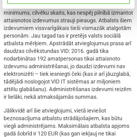
izglītību. Ja turpinās palielināties IIN neapliekamais
minimums, cilvēku skaits, kas nespēj pilnībā izmantot
attaisnotos izdevumus strauji pieaugs. Atbalsts šiem
izdevumiem vissvarīgākais tieši vismazāk atalgotām
personām. Jau tagad tas ir pretējs valsts sociālā
atbalsta mērķiem. Apstrādāt atvieglojumus prasa arī
daudzas cilvēkstundas VID: 2016. gadā tika
nodarbinātas 192 amatpersonas tikai attaisnoto
izdevumu administrēšanai, jo daudzi izdevumi nav
elektronizēti – tiek iesniegti čeki (kas ir arī jāuzglabā,
tādējādi noslogojot VID IT sistēmas ar miljoniem
attēlu glabāšanu). Administrēšanas izdevumi reizēm
ir lielāki, nekā atmaksājamās summas.
Jālikvidē arī šie atvieglojumi, vietā ieviešot
beznosacījuma atbalstu strādājošajiem, kas būtu
viegli administrējams. Maksimālais atbalsta apjoms
gadā šobrīd ir 120 EUR (kas gan iekļauj ne tikai