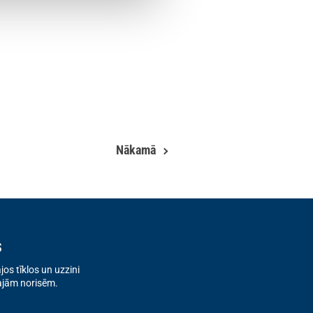
Nākamā
s
os tīklos un uzzini
ajām norisēm.