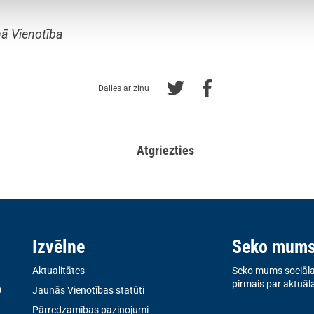
ā Vienotība
Dalies ar ziņu
Atgriezties
Izvēlne
Seko mum
Aktualitātes
Seko mums sociālaj
pirmais par aktuāl
0
Jaunās Vienotības statūti
Pārredzamības paziņojumi