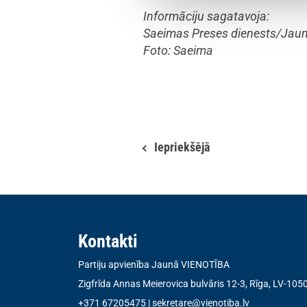
Informāciju sagatavoja:
Saeimas Preses dienests/Jaun
Foto: Saeima
Iepriekšējā
Kontakti
Partiju apvienība Jaunā VIENOTĪBA
Zigfrīda Annas Meierovica bulvāris 12-3, Rīga, LV-105
+371 67205475
|
sekretare@vienotiba.lv