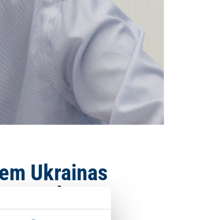
iem Ukrainas
nākamgad