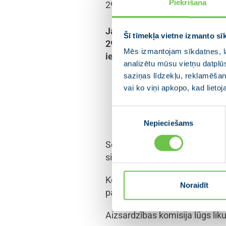
Piekrišana
29.11.2022
Jau iesāktais atbalsts no kar
Šī tīmekļa vietne izmanto sī
29.novembrī, lemjot par groz
Mēs izmantojam sīkdatnes, la
iekšlietu un korupcijas novēr
analizētu mūsu vietņu datplū
saziņas līdzekļu, reklamēšana
“Mūsu uzdevums ir viest
vai ko viņi apkopo, kad lieto
turpināsies tāds pats a
komisijas pārstāvis Ain
Piekrišanas
Nepieciešams
izvēle
Sēdē uzklausīti ministriju, kā 
situāciju atbalsta sniegšanā U
Komisijas deputāti sēdē koncept
Noraidīt
pašvaldību kapitālsabiedrību 
Aizsardzības komisija lūgs li