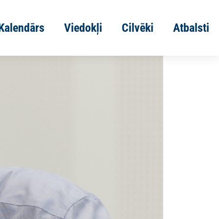
Kalendārs
Viedokļi
Cilvēki
Atbalsti