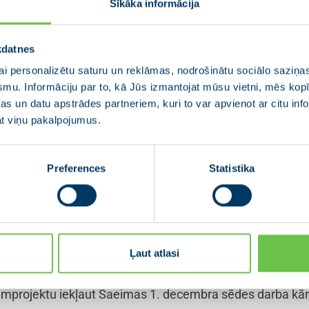
Sīkāka informācija
a bēgošajiem Ukrainas iedzīvotājiem ir jāturpina arī nā
kdatnes
ījumiem Ukrainas civiliedzīvotāju atbalsta likumā, uzsv
i personalizētu saturu un reklāmas, nodrošinātu sociālo saziņas
šanas komisijas deputāti.
smu. Informāciju par to, kā Jūs izmantojat mūsu vietni, mēs ko
s un datu apstrādes partneriem, kuri to var apvienot ar citu inf
 skaidrību par to, ka pēc 31. decembra Ukrainas i
jat viņu pakalpojumus.
tbalsta apjoms, kāds pašlaik likumā ir paredzēts,”
ars Latkovskis.
Preferences
Statistika
arī pašvaldību un nevalstisko organizāciju pārstāvji, kas 
krainas civiliedzīvotājiem.
uāli atbalstīja grozījumus Ukrainas civiliedzīvotāju atbal
Ļaut atlasi
atkārtotiem dāvinājumiem vispārējam atbalstam Ukrainas 
kumprojektu iekļaut Saeimas 1. decembra sēdes darba kārt