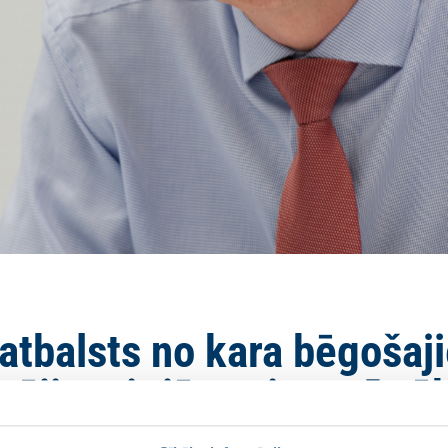
 atbalsts no kara bēgošaj
tājiem ir jāturpina arī 