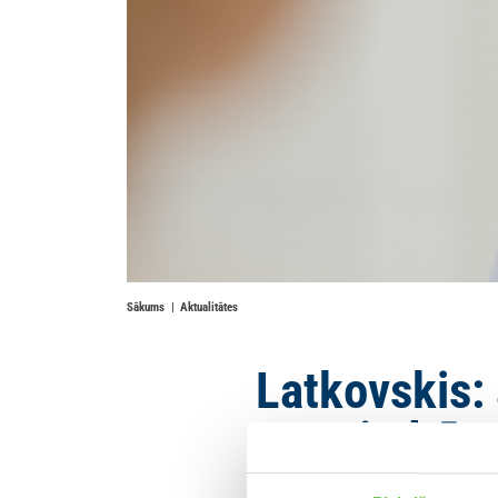
Sākums
Aktualitātes
Latkovskis:
iedzīvo