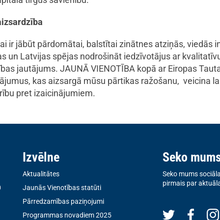
aizsardzība
ai ir jābūt pārdomātai, balstītai zinātnes atziņās, viedās 
 Latvijas spējas nodrošināt iedzīvotājus ar kvalitatīvu v
šības jautājums. JAUNĀ VIENOTĪBA kopā ar Eiropas Tauta
nājumus, kas aizsargā mūsu pārtikas ražošanu, veicina l
rību pret izaicinājumiem.
Izvēlne
Seko mum
Aktualitātes
Seko mums sociālaj
pirmais par aktuāl
0
Jaunās Vienotības statūti
Pārredzamības paziņojumi
Programmas novadiem 2025