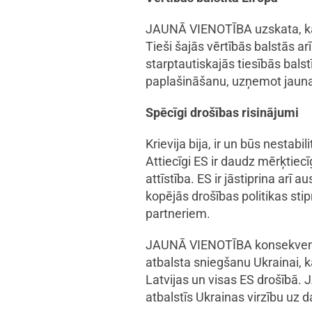
JAUNĀ VIENOTĪBA uzskata, ka b
Tieši šajās vērtībās balstās a
starptautiskajās tiesībās bals
paplašināšanu, uzņemot jaunas
Spēcīgi drošības risinājumi
Krievija bija, ir un būs nestab
Attiecīgi ES ir daudz mērķtiecī
attīstība. ES ir jāstiprina ar
kopējās drošības politikas sti
partneriem.
JAUNĀ VIENOTĪBA konsekventi u
atbalsta sniegšanu Ukrainai, kā
Latvijas un visas ES drošībā.
atbalstīs Ukrainas virzību uz d