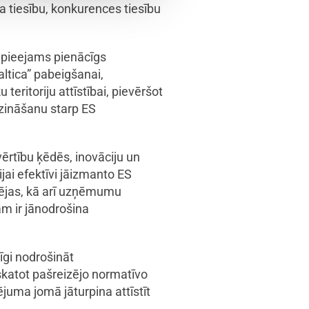
a tiesību, konkurences tiesību
 pieejams pienācīgs
altica” pabeigšanai,
eritoriju attīstībai, pievēršot
zināšanu starp ES
vērtību ķēdēs, inovāciju un
ai efektīvi jāizmanto ES
pējas, kā arī uzņēmumu
m ir jānodrošina
īgi nodrošināt
rskatot pašreizējo normatīvo
uma jomā jāturpina attīstīt