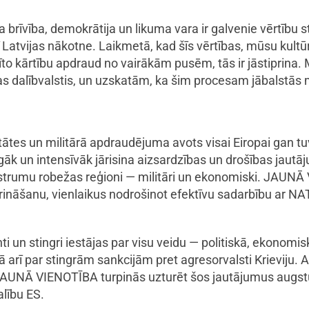
rīvība, demokrātija un likuma vara ir galvenie vērtību s
rī Latvijas nākotne. Laikmetā, kad šīs vērtības, mūsu kult
tīto kārtību apdraud no vairākām pusēm, tās ir jāstiprina
 dalībvalstis, un uzskatām, ka šim procesam jābalstās m
ilitātes un militārā apdraudējuma avots visai Eiropai gan 
gāk un intensīvāk jārisina aizsardzības un drošības jautāj
ī austrumu robežas reģioni — militāri un ekonomiski. JAUN
prināšanu, vienlaikus nodrošinot efektīvu sadarbību ar N
n stingri iestājas par visu veidu — politiskā, ekonomiskā
 arī par stingrām sankcijām pret agresorvalsti Krieviju. A
 JAUNĀ VIENOTĪBA turpinās uzturēt šos jautājumus augstu
alību ES.