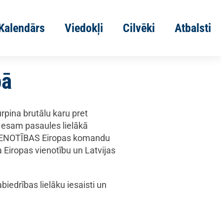
Kalendārs
Viedokļi
Cilvēki
Atbalsti
pā
urpina brutālu karu pret
m esam pasaules lielākā
VIENOTĪBAS Eiropas komandu
na Eiropas vienotību un Latvijas
iedrības lielāku iesaisti un