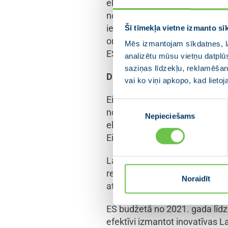
ekonomiskajiem migrantiem, se
nodrošina nelikumīgu robežpārk
iekšējo kustību Šengenas zonā, 
Šī tīmekļa vietne izmanto sī
organizētus mēģinājumus izman
Mēs izmantojam sīkdatnes, la
ES finansējums.
analizētu mūsu vietņu datplū
saziņas līdzekļu, reklamēšana
Dinamiska un inovat
īva ekon
vai ko viņi apkopo, kad lieto
Eiropa kopumā saskaras ar nop
Piekrišanas
novecošanos un nepieciešamību
Nepieciešams
izvēle
ekonomikas transformāciju, vir
Eiropas ekonomikas konkurēts
Lai apzinātos izaicinājumus s
reformas. Šajā procesā īpaši 
Noraidīt
attīstītās valstis un reģionus
ES budžetā no 2021. gada līdz 
efektīvi izmantot inovatīvas L