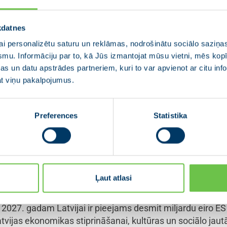
kmē sadarbību ar trešajām valstīm un, esot barga pret 
āpēju nosūtīšanu atpakaļ. Lai cīnītos pret nekontrolētu 
ir jānostiprina ES ārējā robeža. Jāstrādā, lai pārtrauktu 
kdatnes
tot nelegālu migrāciju ES destabilizēšanai. Ārējās robe
i personalizētu saturu un reklāmas, nodrošinātu sociālo saziņas
smu. Informāciju par to, kā Jūs izmantojat mūsu vietni, mēs ko
s un datu apstrādes partneriem, kuri to var apvienot ar citu inf
omika
jat viņu pakalpojumus.
ietniem izaicinājumiem: relatīvi zemu produktivitātes 
 nodrošināt enerģētisko neatkarību. Vienlaikus ES turpin
Preferences
Statistika
zību uz klimata neitralitāti 2050. gadā. Tuvākajos gados
pējas saglabāšanai un nostiprināšanai.
ekmīgi risinātu, būs nepieciešams gan apjomīgs finansēj
svarīgi ir nodrošināt tālāku ES ekonomisko konverģenci, 
Ļaut atlasi
, tuvinot to ekonomiskos un sociālos rādītājus ES vidējam 
2027. gadam Latvijai ir pieejams desmit miljardu eiro ES
atvijas ekonomikas stiprināšanai, kultūras un sociālo jaut