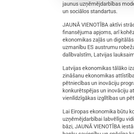
jaunus uzņēmējdarbības model
un sociālos standartus.
JAUNĀ VIENOTĪBA aktīvi strād
finansējuma apjoms, arī kohēzij
ekonomikas zaļās un digitālās t
uzmanību ES austrumu robežai
dalībvalstīm, Latvijas lauksa
Latvijas ekonomikas tālāko iza
zināšanu ekonomikas attīstība
pētniecības un inovāciju pro
konkurētspējas un inovāciju 
vienlīdzīgākas izglītības un pē
Lai Eiropas ekonomika būtu kon
uzņēmējdarbībai labvēlīgu vidi
bāzi, JAUNĀ VIENOTĪBA iestāsi
banku savienību un spēcīga kap