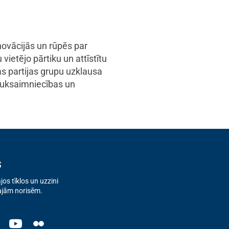
inovācijās un rūpēs par
ietējo pārtiku un attīstītu
s partijas grupu uzklausa
auksaimniecības un
s
os tīklos un uzzini
ajām norisēm.