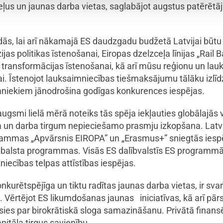
̧us un jaunas darba vietas, saglabājot augstus patērētāj
ās, lai arī nākamajā ES daudzgadu budžetā Latvijai būtu
as politikas īstenošanai, Eiropas dzelzceļa līnijas „Rail B
ransformācijas īstenošanai, kā arī mūsu reģionu un lauku t
. Īstenojot lauksaimniecības tiešmaksājumu tālāku izlīd
imniekiem jānodrošina godīgas konkurences iespējas.
ugsmi lielā mērā noteiks tās spēja iekļauties globālajās 
 un darba tirgum nepieciešamo prasmju izkopšana. Latvij
grammas „Apvārsnis EIROPA” un „Erasmus+” sniegtās ies
atbalsta programmas. Visās ES dalībvalstīs ES programmā
tniecības telpas attīstības iespējas.
kurētspējīga un tiktu radītas jaunas darba vietas, ir svar
. Vērtējot ES likumdošanas jaunas iniciatīvas, kā arī pā
es par birokrātiskā sloga samazināšanu. Privātā finansēj
itāla tirgus savienību.