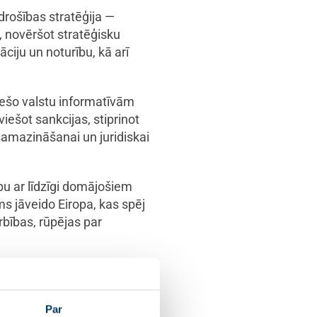
drošības stratēģija —
, novēršot stratēģisku
ciju un noturību, kā arī
 trešo valstu informatīvām
iešot sankcijas, stiprinot
samazināšanai un juridiskai
bību ar līdzīgi domājošiem
ms jāveido Eiropa, kas spēj
rbības, rūpējas par
i nošķir bēgļus no
Par