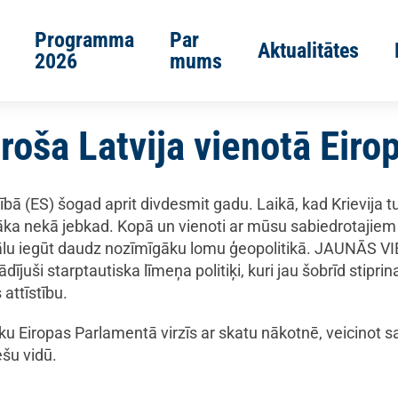
Programma
Par
Aktualitātes
2026
mums
roša Latvija vienotā Eiro
ībā (ES) šogad aprit divdesmit gadu. Laikā, kad Krievija t
īgāka nekā jebkad. Kopā un vienoti ar mūsu sabiedrotajie
iālu iegūt daudz nozīmīgāku lomu ģeopolitikā. JAUNĀS 
dījuši starptautiska līmeņa politiķi, kuri jau šobrīd stipri
attīstību.
Eiropas Parlamentā virzīs ar skatu nākotnē, veicinot sab
ešu vidū.