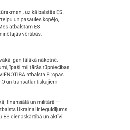
tūrakmeņi, uz kā balstās ES.
ūrtelpu un pasaules kopējo,
. Mēs atbalstām ES
inētajās vērtībās.
tuvākā, gan tālākā nākotnē.
umi, īpaši militārās rūpniecības
Ā VIENOTĪBA atbalsta Eiropas
ATO un transatlantiskajiem
, finansiālā un militārā —
tbalsts Ukrainai ir ieguldījums
 ES dienaskārtībā un aktīvi