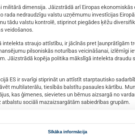
i militārā dimensija. Jāizstrādā arī Eiropas ekonomiskās 
 ko rada nedraudzīgu valstu uzņēmumu investīcijas Eiropā
ādu valstu kontrolē, stiprinot piegādes ķēžu diversifikā
as veidošanos.
ā intelekta straujo attīstību, ir jācīnās pret ļaunprātīgām
ansējumu pilsoniskās noturības veicināšanai, izlēmīgi iev
m. Jāizstrādā kopēja politika mākslīgā intelekta draudu 
cijā ES ir svarīgi stiprināt un attīstīt starptautisko sadar
āvēt multilaterālu, tiesībās balstītu pasaules kārtību. Mu
ājus, kas ģimenes, sievietes un bērnus aizsargā no varda
z atbalstu sociāli mazaizsargātām sabiedrības grupām.
igrācijas un patvēruma sistēma, kas darbojas ātri, taisnīg
Sīkāka informācija