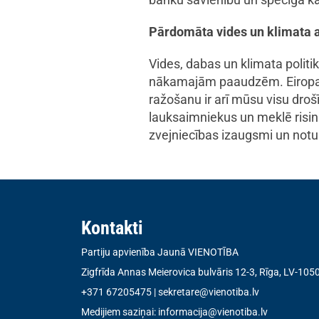
Pārdomāta vides un klimata 
Vides, dabas un klimata politik
nākamajām paaudzēm. Eiropas un
ražošanu ir arī mūsu visu dro
lauksaimniekus un meklē risi
zvejniecības izaugsmi un notu
Kontakti
Partiju apvienība Jaunā VIENOTĪBA
Zigfrīda Annas Meierovica bulvāris 12-3, Rīga, LV-105
+371 67205475
|
sekretare@vienotiba.lv
Medijiem saziņai:
informacija@vienotiba.lv