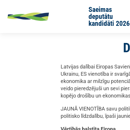
Skip to main content
Saeimas
deputātu
kandidāti 2026
Sākums
EP programma 2024
D
Latvijas dalībai Eiropas Savien
Ukrainu, ES vienotība ir svar
ekonomika ar milzīgu potenc
veido pieredzējuši un sevi pierā
kopējo drošību un ekonomikas 
JAUNĀ VIENOTĪBA savu politiku 
politisko līdzdalību, īpaši jauni
Vērtībā
s balst
ī
ta Eiropa