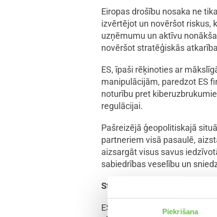
Eiropas drošību nosaka ne tika
izvērtējot un novēršot riskus,
uzņēmumu un aktīvu nonākšanu t
novēršot stratēģiskās atkarīb
ES, īpaši rēķinoties ar mākslīg
manipulācijām, paredzot ES fin
noturību pret kiberuzbrukumie
regulācijai.
Pašreizējā ģeopolitiskajā situā
partneriem visā pasaulē, aizst
aizsargāt visus savus iedzīvot
sabiedrības veselību un snied
Stipras robe
žas
ES ir jāievieš praksē kopēja m
Piekrišana