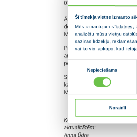
07.05.2024
Šī tīmekļa vietne izmanto sī
Ārlietu ministres Baibas Braže
deputāte, bet iepriekš bijusi 
Mēs izmantojam sīkdatnes, la
Melbārde savu mandātu Eirop
analizētu mūsu vietņu datplū
saziņas līdzekļu, reklamēšana
Partiju apvienība JAUNĀ VIEN
vai ko viņi apkopo, kad lieto
amatā. Pašreizējā Eiropas Par
politiskajiem procesiem, kā ar
Piekrišanas
Nepieciešams
izvēle
Stāšanās parlamentārās sekre
kampaņā, kur D. Melbārde sta
Melbārde turpinās aktīvi pied
Noraidīt
Kontaktpersona informācijai 
aktualitātēm:
Anna Ūdre