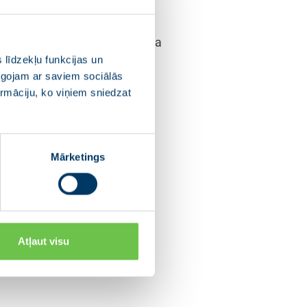
m ir bijusi Eiropas Parlamenta
eņemot jauno amatu, D.
 līdzekļu funkcijas un
pīgojam ar saviem sociālās
ormāciju, ko viņiem sniedzat
 parlamentārās sekretāres
darba spējas un izpratni par
Mārketings
as Parlamenta vēlēšanu
ENOTĪBA sarakstā. D.
Atļaut visu
cijas JAUNĀ VIENOTĪBA