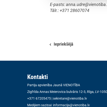
E-pasts:
anna.udre@vienotiba.
Tālr.: +371 28607074
Iepriekšējā
Kontakti
Partiju apvienība Jaunā VIENOTĪBA
Zigfrīda Annas Meierovica bulvāris 12-3, Rīga, LV-105
+371 67205475
|
sekretare@vienotiba.lv
Medijiem saziņai:
informacija@vienotiba.lv