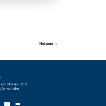
Nākamā
s
os tīklos un uzzini
ajām norisēm.