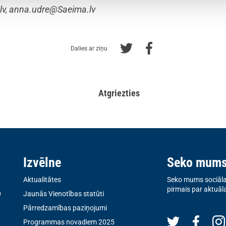
lv
,
anna.udre@Saeima.lv
Dalies ar ziņu
Atgriezties
Izvēlne
Seko mum
Aktualitātes
Seko mums sociālaj
pirmais par aktuāl
0
Jaunās Vienotības statūti
Pārredzamības paziņojumi
Programmas novadiem 2025