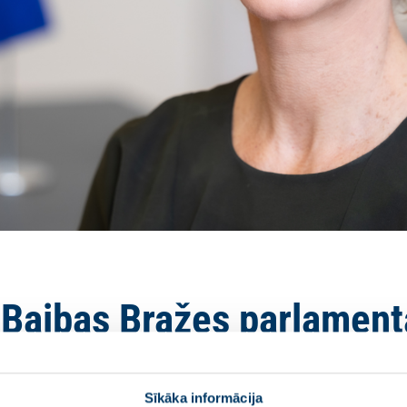
s Baibas Bražes parlament
Dace Melbārde
Sīkāka informācija