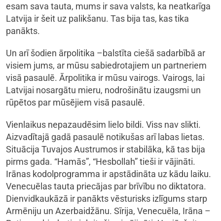
esam sava tauta, mums ir sava valsts, ka neatkarīga
Latvija ir šeit uz palikšanu. Tas bija tas, kas tika
panākts.
Un arī šodien ārpolitika –balstīta ciešā sadarbībā ar
visiem jums, ar mūsu sabiedrotajiem un partneriem
visā pasaulē. Ārpolitika ir mūsu vairogs. Vairogs, lai
Latvijai nosargātu mieru, nodrošinātu izaugsmi un
rūpētos par mūsējiem visā pasaulē.
Vienlaikus nepazaudēsim lielo bildi. Viss nav slikti.
Aizvadītajā gadā pasaulē notikušas arī labas lietas.
Situācija Tuvajos Austrumos ir stabilāka, kā tas bija
pirms gada. “Hamās”, “Hesbollah” tieši ir vājināti.
Irānas kodolprogramma ir apstādināta uz kādu laiku.
Venecuēlas tauta priecājas par brīvību no diktatora.
Dienvidkaukāzā ir panākts vēsturisks izlīgums starp
Armēniju un Azerbaidžānu. Sīrija, Venecuēla, Irāna –