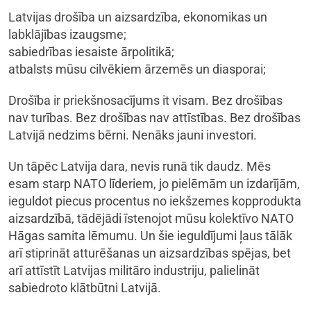
Latvijas drošība un aizsardzība, ekonomikas un
labklājības izaugsme;
sabiedrības iesaiste ārpolitikā;
atbalsts mūsu cilvēkiem ārzemēs un diasporai;
Drošība ir priekšnosacījums it visam. Bez drošības
nav turības. Bez drošības nav attīstības. Bez drošības
Latvijā nedzims bērni. Nenāks jauni investori.
Un tāpēc Latvija dara, nevis runā tik daudz. Mēs
esam starp NATO līderiem, jo pielēmām un izdarījām,
ieguldot piecus procentus no iekšzemes kopprodukta
aizsardzībā, tādējādi īstenojot mūsu kolektīvo NATO
Hāgas samita lēmumu. Un šie ieguldījumi ļaus tālāk
arī stiprināt atturēšanas un aizsardzības spējas, bet
arī attīstīt Latvijas militāro industriju, palielināt
sabiedroto klātbūtni Latvijā.