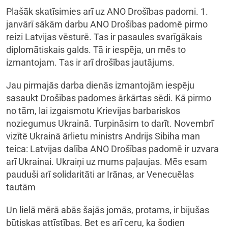
Plašāk skatīsimies arī uz ANO Drošības padomi. 1.
janvārī sākām darbu ANO Drošības padomē pirmo
reizi Latvijas vēsturē. Tas ir pasaules svarīgākais
diplomātiskais galds. Tā ir iespēja, un mēs to
izmantojam. Tas ir arī drošības jautājums.
Jau pirmajās darba dienās izmantojām iespēju
sasaukt Drošības padomes ārkārtas sēdi. Kā pirmo
no tām, lai izgaismotu Krievijas barbariskos
noziegumus Ukrainā. Turpināsim to darīt. Novembrī
vizītē Ukrainā ārlietu ministrs Andrijs Sibiha man
teica: Latvijas dalība ANO Drošības padomē ir uzvara
arī Ukrainai. Ukraiņi uz mums paļaujas. Mēs esam
pauduši arī solidaritāti ar Irānas, ar Venecuēlas
tautām
Un lielā mērā abās šajās jomās, protams, ir bijušas
būtiskas attīstības. Bet es arī ceru, ka šodien