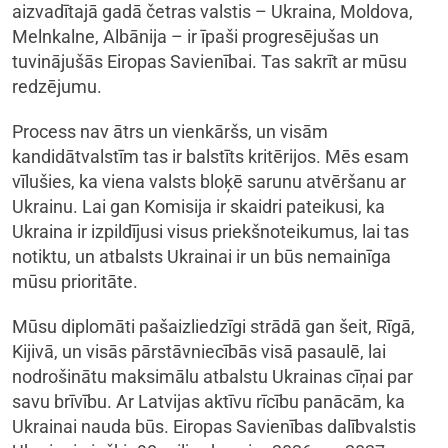
aizvadītajā gadā četras valstis – Ukraina, Moldova,
Melnkalne, Albānija – ir īpaši progresējušas un
tuvinājušās Eiropas Savienībai. Tas sakrīt ar mūsu
redzējumu.
Process nav ātrs un vienkāršs, un visām
kandidātvalstīm tas ir balstīts kritērijos. Mēs esam
vīlušies, ka viena valsts bloķē sarunu atvēršanu ar
Ukrainu. Lai gan Komisija ir skaidri pateikusi, ka
Ukraina ir izpildījusi visus priekšnoteikumus, lai tas
notiktu, un atbalsts Ukrainai ir un būs nemainīga
mūsu prioritāte.
Mūsu diplomāti pašaizliedzīgi strādā gan šeit, Rīgā,
Kijivā, un visās pārstāvniecībās visā pasaulē, lai
nodrošinātu maksimālu atbalstu Ukrainas cīņai par
savu brīvību. Ar Latvijas aktīvu rīcību panācām, ka
Ukrainai nauda būs. Eiropas Savienības dalībvalstis