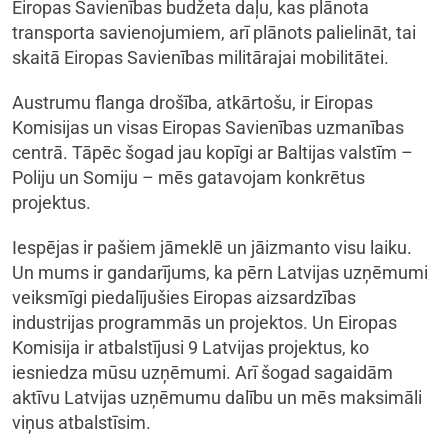
Eiropas Savienības budžeta daļu, kas plānota
transporta savienojumiem, arī plānots palielināt, tai
skaitā Eiropas Savienības militārajai mobilitātei.
Austrumu flanga drošība, atkārtošu, ir Eiropas
Komisijas un visas Eiropas Savienības uzmanības
centrā. Tāpēc šogad jau kopīgi ar Baltijas valstīm –
Poliju un Somiju – mēs gatavojam konkrētus
projektus.
Iespējas ir pašiem jāmeklē un jāizmanto visu laiku.
Un mums ir gandarījums, ka pērn Latvijas uzņēmumi
veiksmīgi piedalījušies Eiropas aizsardzības
industrijas programmās un projektos. Un Eiropas
Komisija ir atbalstījusi 9 Latvijas projektus, ko
iesniedza mūsu uzņēmumi. Arī šogad sagaidām
aktīvu Latvijas uzņēmumu dalību un mēs maksimāli
viņus atbalstīsim.