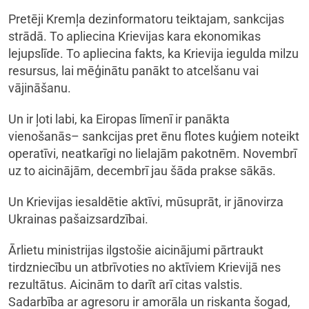
Pretēji Kremļa dezinformatoru teiktajam, sankcijas
strādā. To apliecina Krievijas kara ekonomikas
lejupslīde. To apliecina fakts, ka Krievija iegulda milzu
resursus, lai mēģinātu panākt to atcelšanu vai
vājināšanu.
Un ir ļoti labi, ka Eiropas līmenī ir panākta
vienošanās– sankcijas pret ēnu flotes kuģiem noteikt
operatīvi, neatkarīgi no lielajām pakotnēm. Novembrī
uz to aicinājām, decembrī jau šāda prakse sākās.
Un Krievijas iesaldētie aktīvi, mūsuprāt, ir jānovirza
Ukrainas pašaizsardzībai.
Ārlietu ministrijas ilgstošie aicinājumi pārtraukt
tirdzniecību un atbrīvoties no aktīviem Krievijā nes
rezultātus. Aicinām to darīt arī citas valstis.
Sadarbība ar agresoru ir amorāla un riskanta šogad,