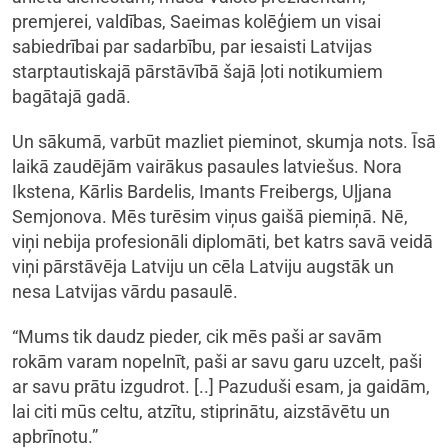
premjerei, valdības, Saeimas kolēģiem un visai
sabiedrībai par sadarbību, par iesaisti Latvijas
starptautiskajā pārstāvībā šajā ļoti notikumiem
bagātajā gadā.
Un sākumā, varbūt mazliet pieminot, skumja nots. Īsā
laikā zaudējām vairākus pasaules latviešus. Nora
Ikstena, Kārlis Bardelis, Imants Freibergs, Uļjana
Semjonova. Mēs turēsim viņus gaišā piemiņā. Nē,
viņi nebija profesionāli diplomāti, bet katrs savā veidā
viņi pārstāvēja Latviju un cēla Latviju augstāk un
nesa Latvijas vārdu pasaulē.
“Mums tik daudz pieder, cik mēs paši ar savām
rokām varam nopelnīt, paši ar savu garu uzcelt, paši
ar savu prātu izgudrot. [..] Pazuduši esam, ja gaidām,
lai citi mūs celtu, atzītu, stiprinātu, aizstāvētu un
apbrīnotu.”