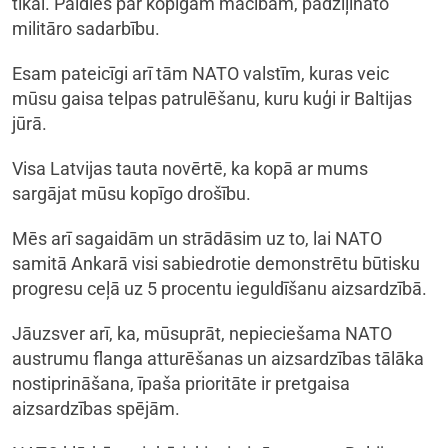
tikai. Paldies par kopīgām mācībām, padziļināto
militāro sadarbību.
Esam pateicīgi arī tām NATO valstīm, kuras veic
mūsu gaisa telpas patrulēšanu, kuru kuģi ir Baltijas
jūrā.
Visa Latvijas tauta novērtē, ka kopā ar mums
sargājat mūsu kopīgo drošību.
Mēs arī sagaidām un strādāsim uz to, lai NATO
samitā Ankarā visi sabiedrotie demonstrētu būtisku
progresu ceļā uz 5 procentu ieguldīšanu aizsardzībā.
Jāuzsver arī, ka, mūsuprāt, nepieciešama NATO
austrumu flanga atturēšanas un aizsardzības tālāka
nostiprināšana, īpaša prioritāte ir pretgaisa
aizsardzības spējām.