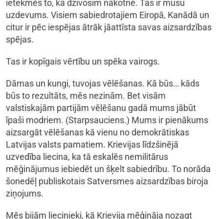
ietekmēs to, kā dzīvosim nākotnē. Tas ir mūsu
uzdevums. Visiem sabiedrotajiem Eiropā, Kanādā un
citur ir pēc iespējas ātrāk jāattīsta savas aizsardzības
spējas.
Tas ir kopīgais vērtību un spēka vairogs.
Dāmas un kungi, tuvojas vēlēšanas. Kā būs… kāds
būs to rezultāts, mēs nezinām. Bet visām
valstiskajām partijām vēlēšanu gadā mums jābūt
īpaši modriem. (Starpsauciens.) Mums ir pienākums
aizsargāt vēlēšanas kā vienu no demokrātiskas
Latvijas valsts pamatiem. Krievijas līdzšinējā
uzvedība liecina, ka tā eskalēs nemilitārus
mēģinājumus iebiedēt un šķelt sabiedrību. To norāda
šonedēļ publiskotais Satversmes aizsardzības biroja
ziņojums.
Mēs bijām liecinieki, kā Krievija mēģināja nozagt