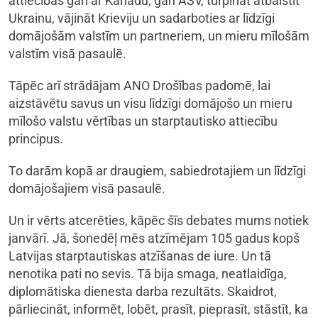
attiecības gan ar Kanādu, gan ASV, turpināt atbalstīt
Ukrainu, vājināt Krieviju un sadarboties ar līdzīgi
domājošām valstīm un partneriem, un mieru mīlošām
valstīm visā pasaulē.
Tāpēc arī strādājam ANO Drošības padomē, lai
aizstāvētu savus un visu līdzīgi domājošo un mieru
mīlošo valstu vērtības un starptautisko attiecību
principus.
To darām kopā ar draugiem, sabiedrotajiem un līdzīgi
domājošajiem visā pasaulē.
Un ir vērts atcerēties, kāpēc šīs debates mums notiek
janvārī. Jā, šonedēļ mēs atzīmējam 105 gadus kopš
Latvijas starptautiskas atzīšanas de iure. Un tā
nenotika pati no sevis. Tā bija smaga, neatlaidīga,
diplomātiska dienesta darba rezultāts. Skaidrot,
pārliecināt, informēt, lobēt, prasīt, pieprasīt, stāstīt, ka