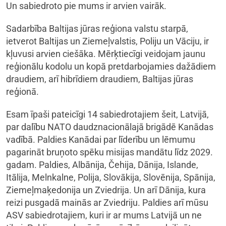
Un sabiedroto pie mums ir arvien vairāk.
Sadarbība Baltijas jūras reģiona valstu starpā,
ietverot Baltijas un Ziemeļvalstis, Poliju un Vāciju, ir
kļuvusi arvien ciešāka. Mērķtiecīgi veidojam jaunu
reģionālu kodolu un kopā pretdarbojamies dažādiem
draudiem, arī hibrīdiem draudiem, Baltijas jūras
reģionā.
Esam īpaši pateicīgi 14 sabiedrotajiem šeit, Latvijā,
par dalību NATO daudznacionālajā brigādē Kanādas
vadībā. Paldies Kanādai par līderību un lēmumu
pagarināt bruņoto spēku misijas mandātu līdz 2029.
gadam. Paldies, Albānija, Čehija, Dānija, Islande,
Itālija, Melnkalne, Polija, Slovākija, Slovēnija, Spānija,
Ziemeļmaķedonija un Zviedrija. Un arī Dānija, kura
reizi pusgadā mainās ar Zviedriju. Paldies arī mūsu
ASV sabiedrotajiem, kuri ir ar mums Latvijā un ne