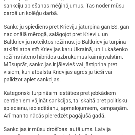
sankciju apiešanas mēģinājumus. Tas noder mūsu
darbā un kolēģu darbā.
Sankciju spiediens pret Krieviju jāturpina gan ES, gan
nacionālā mērogā, salāgojot pret Krieviju un
Baltkrieviju noteiktos režīmus, jo Baltkrievija turpina
atklāti atbalstīt Krievijas karu Ukrainā, un Lukašenko
režīms īsteno hibrīdos uzbrukumus kaimiņvalstīm.
Mūsuprāt, sankcijas ir jāievieš vai jāstiprina pret
visiem, kuri atbalsta Krievijas agresiju tieši vai
palīdzot apiet sankcijas.
Kategoriski turpināsim iestāties pret jebkādiem
centieniem vājināt sankcijas, tai skaitā pret politisku
spiedienu, iebiedēšanu, apmelojumiem, kampaņām.
Arī man to nācās pieredzēt pagājušā gadā.
Sankcijas ir mūsu drošības jautājums. Latvija