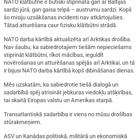
NATO klātbūtne ir būtiski stiprināta gan ar Baltijas
sardzi jūrā, gan gaisa telpā – austrumu sardzi. Kopš
šo misiju uzsākšanas incidenti nav atkārtojušies.
Tātad atturēšana caur fizisku klātbūtni strādā.
NATO darba kārtībā aktualizēta arī Arktikas drošība.
Nav šaubu, ka sabiedrotajiem tiešām nepieciešams
stiprināt klātbūtni, rīkot mācības, ieguldīt
novērošanas un atturēšanas spējās arī Arktikai, un tā
ir bijusi NATO darba kārtībā kopš dibināšanas dienas.
Mēs uzskatām, ka sabiedrotie tiešā dialogā un
sadarbībā spēj atrisināt jebkuras viedokļu atšķirības,
tai skaitā Eiropas valstu un Amerikas starpā.
Transatlantiskā sadarbība ir viens no mūsu drošības
stūrakmeņiem.
ASV un Kanādas politiskā, militārā un ekonomiskā