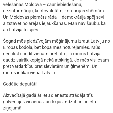
vēlēšanas Moldovā – caur iebiedēšanu,
dezinformāciju, kriptovalūtām, korupcijas shēmām.
Un Moldovas piemērs rāda – demokrātija spēj sevi
aizstāvēt no ārējas iejaukšanās. Man nav šaubu, ka
arī Latvija to spēs.
Šogad mēs piedzīvojām mēģinājumu izraut Latviju no
Eiropas kodola, bet kopā mēs noturējāmies. Mūs
nedrīkst sarīdīt vienam pret otru, jo mums Latvijā ir
daudz vairāk kopīgā nekā atšķirīgā. Jo mēs visi esam
pret vardarbību pret sievietēm un ģimenēm. Un
mums ir tikai viena Latvija.
Godātie deputāti!
Aizvadītajā gadā ārlietu dienests strādāja trīs
galvenajos virzienos, un to jūs redzat arī ārlietu
ziņojumā: