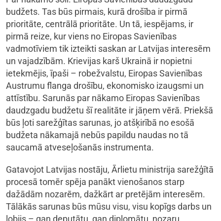
budžets. Tas būs pirmais, kurā drošība ir pirmā
prioritāte, centrālā prioritāte. Un tā, iespējams, ir
pirmā reize, kur viens no Eiropas Savienības
vadmotīviem tik izteikti saskan ar Latvijas interesēm
un vajadzībām. Krievijas karš Ukrainā ir nopietni
ietekmējis, īpaši – robežvalstu, Eiropas Savienības
Austrumu flanga drošību, ekonomisko izaugsmi un
attīstību. Sarunās par nākamo Eiropas Savienības
daudzgadu budžetu šī realitāte ir jāņem vērā. Priekšā
būs ļoti sarežģītas sarunas, jo atšķirībā no esošā
budžeta nākamajā nebūs papildu naudas no tā
saucamā atveseļošanās instrumenta.
Gatavojot Latvijas nostāju, Ārlietu ministrija sarežģītā
procesā tomēr spēja panākt vienošanos starp
dažādām nozarēm, dažkārt ar pretējām interesēm.
Tālākās sarunas būs mūsu visu, visu kopīgs darbs un
lobijs – gan deputātu, gan diplomātu, nozaru