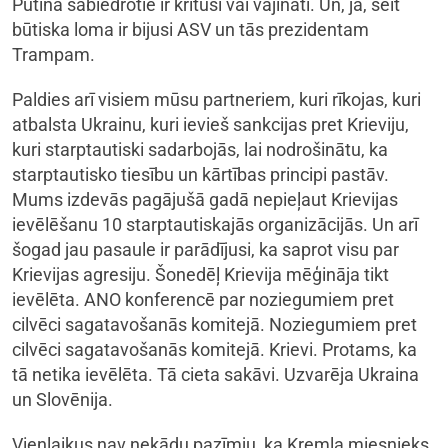
Putina sabiedrotie ir krituši vai vājināti. Un, jā, šeit
būtiska loma ir bijusi ASV un tās prezidentam
Trampam.
Paldies arī visiem mūsu partneriem, kuri rīkojas, kuri
atbalsta Ukrainu, kuri ievieš sankcijas pret Krieviju,
kuri starptautiski sadarbojās, lai nodrošinātu, ka
starptautisko tiesību un kārtības principi pastāv.
Mums izdevās pagājušā gadā nepieļaut Krievijas
ievēlēšanu 10 starptautiskajās organizācijās. Un arī
šogad jau pasaule ir parādījusi, ka saprot visu par
Krievijas agresiju. Šonedēļ Krievija mēģināja tikt
ievēlēta. ANO konferencē par noziegumiem pret
cilvēci sagatavošanās komitejā. Noziegumiem pret
cilvēci sagatavošanās komitejā. Krievi. Protams, ka
tā netika ievēlēta. Tā cieta sakāvi. Uzvarēja Ukraina
un Slovēnija.
Vienlaikus nav nekādu pazīmju, ka Kremļa miesnieks