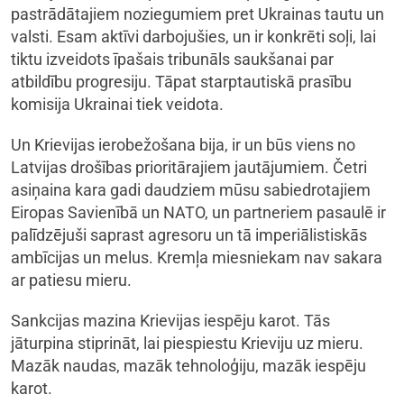
pastrādātajiem noziegumiem pret Ukrainas tautu un
valsti. Esam aktīvi darbojušies, un ir konkrēti soļi, lai
tiktu izveidots īpašais tribunāls saukšanai par
atbildību progresiju. Tāpat starptautiskā prasību
komisija Ukrainai tiek veidota.
Un Krievijas ierobežošana bija, ir un būs viens no
Latvijas drošības prioritārajiem jautājumiem. Četri
asiņaina kara gadi daudziem mūsu sabiedrotajiem
Eiropas Savienībā un NATO, un partneriem pasaulē ir
palīdzējuši saprast agresoru un tā imperiālistiskās
ambīcijas un melus. Kremļa miesniekam nav sakara
ar patiesu mieru.
Sankcijas mazina Krievijas iespēju karot. Tās
jāturpina stiprināt, lai piespiestu Krieviju uz mieru.
Mazāk naudas, mazāk tehnoloģiju, mazāk iespēju
karot.