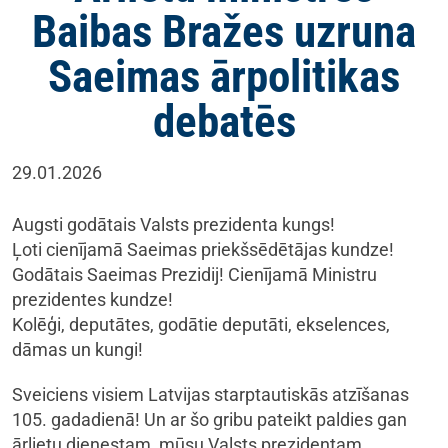
Baibas Bražes uzruna
Saeimas ārpolitikas
debatēs
29.01.2026
Augsti godātais Valsts prezidenta kungs!
Ļoti cienījamā Saeimas priekšsēdētājas kundze!
Godātais Saeimas Prezidij! Cienījamā Ministru
prezidentes kundze!
Kolēģi, deputātes, godātie deputāti, ekselences,
dāmas un kungi!
Sveiciens visiem Latvijas starptautiskās atzīšanas
105. gadadienā! Un ar šo gribu pateikt paldies gan
ārlietu dienestam, mūsu Valsts prezidentam,