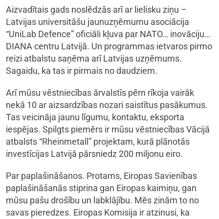
Aizvadītais gads noslēdzās arī ar lielisku ziņu –
Latvijas universitāšu jaunuzņēmumu asociācija
“UniLab Defence” oficiāli kļuva par NATO… inovāciju…
DIANA centru Latvijā. Un programmas ietvaros pirmo
reizi atbalstu saņēma arī Latvijas uzņēmums.
Sagaidu, ka tas ir pirmais no daudziem.
Arī mūsu vēstniecības ārvalstīs pērn rīkoja vairāk
nekā 10 ar aizsardzības nozari saistītus pasākumus.
Tas veicināja jaunu līgumu, kontaktu, eksporta
iespējas. Spilgts piemērs ir mūsu vēstniecības Vācijā
atbalsts “Rheinmetall” projektam, kurā plānotās
investīcijas Latvijā pārsniedz 200 miljonu eiro.
Par paplašināšanos. Protams, Eiropas Savienības
paplašināšanās stiprina gan Eiropas kaimiņu, gan
mūsu pašu drošību un labklājību. Mēs zinām to no
savas pieredzes. Eiropas Komisija ir atzinusi, ka