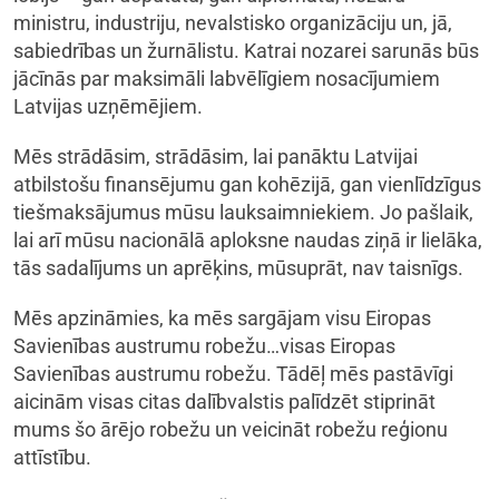
ministru, industriju, nevalstisko organizāciju un, jā,
sabiedrības un žurnālistu. Katrai nozarei sarunās būs
jācīnās par maksimāli labvēlīgiem nosacījumiem
Latvijas uzņēmējiem.
Mēs strādāsim, strādāsim, lai panāktu Latvijai
atbilstošu finansējumu gan kohēzijā, gan vienlīdzīgus
tiešmaksājumus mūsu lauksaimniekiem. Jo pašlaik,
lai arī mūsu nacionālā aploksne naudas ziņā ir lielāka,
tās sadalījums un aprēķins, mūsuprāt, nav taisnīgs.
Mēs apzināmies, ka mēs sargājam visu Eiropas
Savienības austrumu robežu…visas Eiropas
Savienības austrumu robežu. Tādēļ mēs pastāvīgi
aicinām visas citas dalībvalstis palīdzēt stiprināt
mums šo ārējo robežu un veicināt robežu reģionu
attīstību.