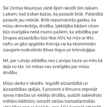
Šie Zentas Mauriņas vārdi šķiet rakstīti šim laikam.
Laikam, kad izskan bažas, ka pasaule brūk. Patiesībā
pasaule jau nebrūk. Brūk nepamatotās gaidas, ka
mūsu demokrātija, drošība, labklājība kādam citam
būs svarīgāka nekā mums pašiem, ka atbildība par
Eiropas aizsardzību būs tikai ASV, ka mūs ar lētu
naftu un gāzi apgādās Krievija vai ka ekonomisko
izaugsmi nodrošinās Ķīnas tirgus un tehnoloģijas.
Nē, par Latviju atbildību nes Latvijas tauta un mēs kā
daļa no tās. Un nekas nav svarīgāks par mūsu
drošību.
Mūsu darbs ir skaidrs. Ieguldīt aizsardzībā un
aizsardzības spējās, 5 procenti ir lēmums stiprināt
savas robežas un iekšējo drošību, audzēt sabiedroto
militāro klātbūtni, noturēt ciešas transatlantiskās