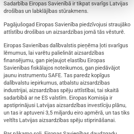
Sadarbība Eiropas Savienībā ir tikpat svarīgs Latvijas
drošības un labklājības stūrakmens.
Pagājušogad Eiropas Savienība piedzīvojusi straujāko
attīstību drošības un aizsardzības jomā tās vēsturē.
Eiropas Savienības dalībvalstis pieņēma ļoti svarīgus
lēmumus, lai varētu palielināt aizsardzības
finansējumu, gan pieļaujot elastību Eiropas
Savienības fiskālajos noteikumos, gan piedāvājot
jaunu instrumentu SAFE. Tas paredz kopīgus
dalībvalstu iepirkumus, atbalstu aizsardzības
industrijai, aizsardzības spēju attīstībai, tai skaitā
sadarbībā ar ne ES valstīm. Eiropas Komisija ir
apstiprinājusi Latvijas aizsardzības investīciju plānu,
un tas ir aptuveni 3,5 miljardu eiro apmērā, un tas tiks
veltīts Latvijas aizsardzības spēju stiprināšanai.
Par nākamo soli. Eiropas Savienības daudzgadu