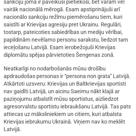
sankciju jomā ir paveikusi pietiekoši, bet varam vēl
vairāk nacionālā mērogā. Esam apstiprinājuši arī
nacionālo sankciju režīmu piemērošanu tiem, kuri
saistīti ar Krievijas agresiju pret Ukrainu. Regulāri,
tostarp, pateicoties sabiedrības un mediju vērībai,
papildinām nevēlamo personu sarakstu, liedzot tam
ieceļošanu Latvijā. Esam ierobežojuši Krievijas
diplomātu spējas pārvietoties Šengenas zonā.
Neatkarīgi no nodarbošanās mūsu drošību
apdraudošas personas ir “persona non grata” Latvijā.
Atkārtoti uzsveru: Krievijas un Baltkrievijas sportisti
nav gaidīti Latvijā, un aicinu Saeimu nākt klajā ar
paziņojumu atbalstīt mūsu sportistus, aizliedzot
agresorvalstu sportistu iebraukšanu Latvijā. Tas pats
attiecas uz māksliniekiem un citiem, kuri atbalsta
Krievijas iebrukumu Ukrainā. Viņiem nav ko meklēt
Latvijā.