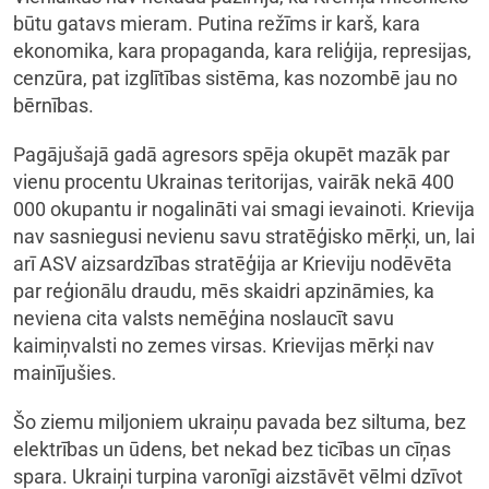
būtu gatavs mieram. Putina režīms ir karš, kara
ekonomika, kara propaganda, kara reliģija, represijas,
cenzūra, pat izglītības sistēma, kas nozombē jau no
bērnības.
Pagājušajā gadā agresors spēja okupēt mazāk par
vienu procentu Ukrainas teritorijas, vairāk nekā 400
000 okupantu ir nogalināti vai smagi ievainoti. Krievija
nav sasniegusi nevienu savu stratēģisko mērķi, un, lai
arī ASV aizsardzības stratēģija ar Krieviju nodēvēta
par reģionālu draudu, mēs skaidri apzināmies, ka
neviena cita valsts nemēģina noslaucīt savu
kaimiņvalsti no zemes virsas. Krievijas mērķi nav
mainījušies.
Šo ziemu miljoniem ukraiņu pavada bez siltuma, bez
elektrības un ūdens, bet nekad bez ticības un cīņas
spara. Ukraiņi turpina varonīgi aizstāvēt vēlmi dzīvot