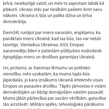
brīvā, neatkarīgā valstī, un mēs to saprotam labāk kā
jebkurš. Ukraiņi stāv par tiesībām pašiem lemt savu
nākotni. Ukraina ir, būs un paliks dzīva un brīva
demokrātija.
Diemžēl, runājot par miera sarunām, iespējams, ka
panāktais miers Ukrainā, kad tas būs, tas var nebūt
taisnīgs. Vienlaikus Ukrainas, ASV, Eiropas
sarunvedēju līderi ir patiešām pūlējušies nodrošināt
ilgtspējīgu mieru un drošības garantijas Ukrainā.
Un, protams, ar Saeimas lēmumu un politisko
vienotību, mēs uzskatām, ka mums tajās būs
jāpiedalās, jo kara iznākums Ukrainā ietekmēs visas
Eiropas un pasaules drošību. Tāpēc jāmostas ir visām
demokrātijām un līdzīgi domājošām valstīm pasaulē.
Mums jābūt pārliecībai par savām vērtībām, gatavībai
tās aizstāvēt. Militārs spēks, tehnoloģisks pārākums