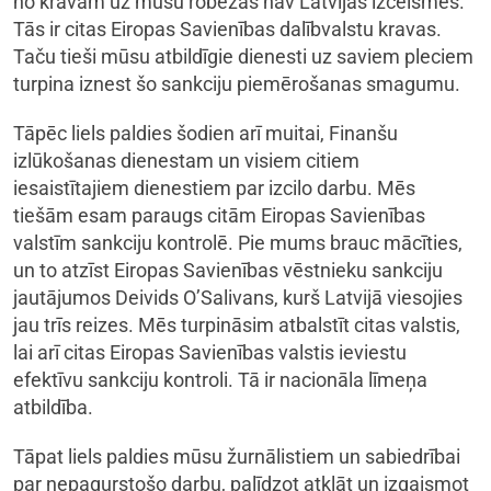
no kravām uz mūsu robežas nav Latvijas izcelsmes.
Tās ir citas Eiropas Savienības dalībvalstu kravas.
Taču tieši mūsu atbildīgie dienesti uz saviem pleciem
turpina iznest šo sankciju piemērošanas smagumu.
Tāpēc liels paldies šodien arī muitai, Finanšu
izlūkošanas dienestam un visiem citiem
iesaistītajiem dienestiem par izcilo darbu. Mēs
tiešām esam paraugs citām Eiropas Savienības
valstīm sankciju kontrolē. Pie mums brauc mācīties,
un to atzīst Eiropas Savienības vēstnieku sankciju
jautājumos Deivids O’Salivans, kurš Latvijā viesojies
jau trīs reizes. Mēs turpināsim atbalstīt citas valstis,
lai arī citas Eiropas Savienības valstis ieviestu
efektīvu sankciju kontroli. Tā ir nacionāla līmeņa
atbildība.
Tāpat liels paldies mūsu žurnālistiem un sabiedrībai
par nepagurstošo darbu, palīdzot atklāt un izgaismot