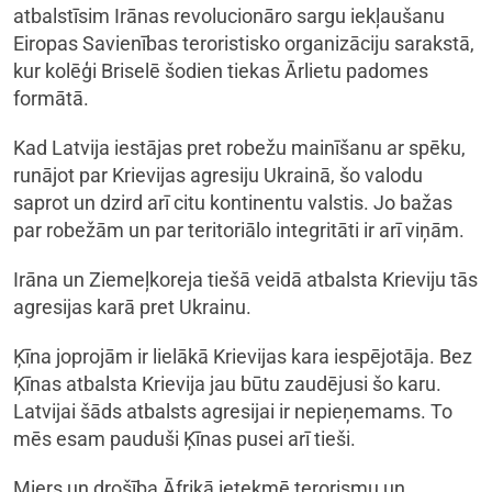
atbalstīsim Irānas revolucionāro sargu iekļaušanu
Eiropas Savienības teroristisko organizāciju sarakstā,
kur kolēģi Briselē šodien tiekas Ārlietu padomes
formātā.
Kad Latvija iestājas pret robežu mainīšanu ar spēku,
runājot par Krievijas agresiju Ukrainā, šo valodu
saprot un dzird arī citu kontinentu valstis. Jo bažas
par robežām un par teritoriālo integritāti ir arī viņām.
Irāna un Ziemeļkoreja tiešā veidā atbalsta Krieviju tās
agresijas karā pret Ukrainu.
Ķīna joprojām ir lielākā Krievijas kara iespējotāja. Bez
Ķīnas atbalsta Krievija jau būtu zaudējusi šo karu.
Latvijai šāds atbalsts agresijai ir nepieņemams. To
mēs esam pauduši Ķīnas pusei arī tieši.
Miers un drošība Āfrikā ietekmē terorismu un