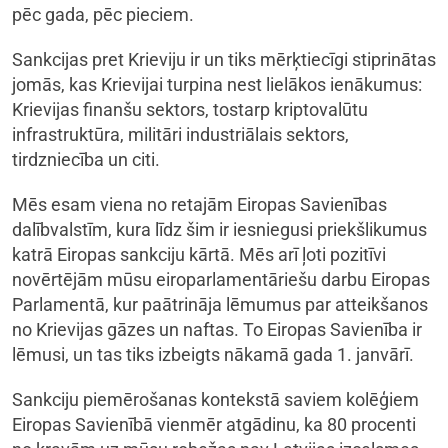
pēc gada, pēc pieciem.
Sankcijas pret Krieviju ir un tiks mērķtiecīgi stiprinātas
jomās, kas Krievijai turpina nest lielākos ienākumus:
Krievijas finanšu sektors, tostarp kriptovalūtu
infrastruktūra, militāri industriālais sektors,
tirdzniecība un citi.
Mēs esam viena no retajām Eiropas Savienības
dalībvalstīm, kura līdz šim ir iesniegusi priekšlikumus
katrā Eiropas sankciju kārtā. Mēs arī ļoti pozitīvi
novērtējām mūsu eiroparlamentāriešu darbu Eiropas
Parlamentā, kur paātrināja lēmumus par atteikšanos
no Krievijas gāzes un naftas. To Eiropas Savienība ir
lēmusi, un tas tiks izbeigts nākamā gada 1. janvārī.
Sankciju piemērošanas kontekstā saviem kolēģiem
Eiropas Savienībā vienmēr atgādinu, ka 80 procenti