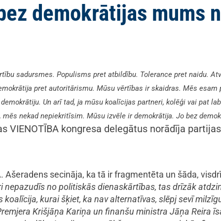
bez demokrātijas mums n
rtību sadursmes. Populisms pret atbildību. Tolerance pret naidu. At
mokrātija pret autoritārismu. Mūsu vērtības ir skaidras. Mēs esam pa
emokrātiju. Un arī tad, ja mūsu koalīcijas partneri, kolēģi vai pat la
va, mēs nekad nepiekritīsim. Mūsu izvēle ir demokrātija. Jo bez dem
jas VIENOTĪBA kongresa delegātus norādīja partijas
, A. Ašeradens secināja, ka tā ir fragmentēta un šāda, visdr
ri nepazudīs no politiskās dienaskārtības, tas drīzāk atd
s koalīcija, kurai šķiet, ka nav alternatīvas, slēpj sevī milz
Premjera Krišjāņa Kariņa un finanšu ministra Jāņa Reira īsā 