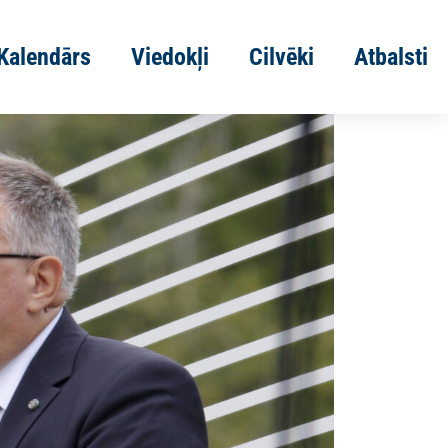
Kalendārs
Viedokļi
Cilvēki
Atbalsti