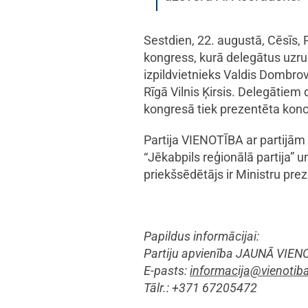
Sestdien, 22. augustā, Cēsīs,
kongress, kurā delegātus uzrun
izpildvietnieks Valdis Dombrov
Rīgā Vilnis Ķirsis. Delegātiem 
kongresā tiek prezentēta koncep
Partija VIENOTĪBA ar partijām
“Jēkabpils reģionālā partija” 
priekšsēdētājs ir Ministru prez
Papildus informācijai:
Partiju apvienība JAUNĀ VIEN
E-pasts:
informacija@vienotiba
Tālr.: +371 67205472