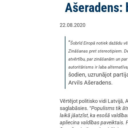
Ašeradens: 
22.08.2020
“
Šobrīd Eiropā notiek dažādu vē
Zināšanas pret stereotipiem. De
atvērtību, par zināšanām un par d
autoritārisms ir laba alternatī
šodien, uzrunājot parti
Arvils Ašeradens.
Vērtējot politisko vidi Latvijā
saglabāsies. “
Populisms tik āt
laikā jāatzīst, ka esošā valdība
apliecina valdības paveiktais. 