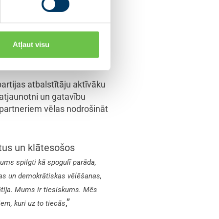
ākļos, esam pilnībā pārgājuši
et gan pārsteidzošā kārtā
,” norādīja A.
tijas virzienā
Atļaut visu
artijas atbalstītāju aktīvāku
 atjaunotni un gatavību
artneriem vēlas nodrošināt
tus un klātesošos
ums spilgti kā spogulī parāda,
as un demokrātiskas vēlēšanas,
ātija. Mums ir tiesiskums. Mēs
,”
em, kuri uz to tiecās