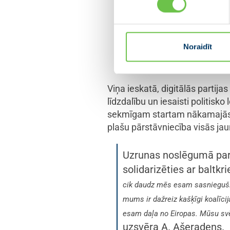
palielinās partijas biedr
uz attālinātu darbību, kas pārst
palielinājusi, soli pa solim dig
Noraidīt
Ašeradens.
Viņa ieskatā, digitālās partijas
līdzdalību un iesaisti politis
sekmīgam startam nākamajās 
plašu pārstāvniecība visās ja
Uzrunas noslēgumā part
solidarizēties ar baltkri
cik daudz mēs esam sasnieguši
mums ir dažreiz kašķīgi koalīci
esam daļa no Eiropas. Mūsu svēt
uzsvēra A. Ašeradens.