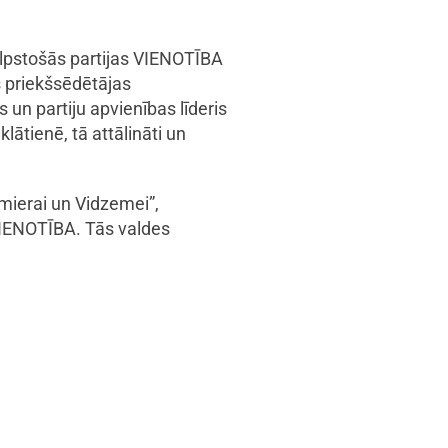
ilpstošās partijas VIENOTĪBA
s priekšsēdētājas
un partiju apvienības līderis
lātienē, tā attālināti un
mierai un Vidzemei”,
 VIENOTĪBA. Tās valdes