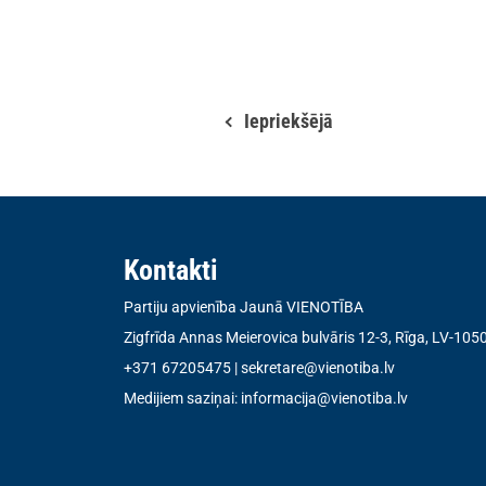
Iepriekšējā
Kontakti
Partiju apvienība Jaunā VIENOTĪBA
Zigfrīda Annas Meierovica bulvāris 12-3, Rīga, LV-105
+371 67205475
|
sekretare@vienotiba.lv
Medijiem saziņai:
informacija@vienotiba.lv