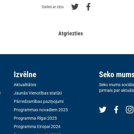
Dalies ar ziņu
Atgriezties
Izvēlne
Seko mum
Aktualitātes
Seko mums sociālaj
pirmais par aktuāl
0
Jaunās Vienotības statūti
Pārredzamības paziņojumi
Programmas novadiem 2025
Programma Rīgai 2025
Programma Eiropai 2024