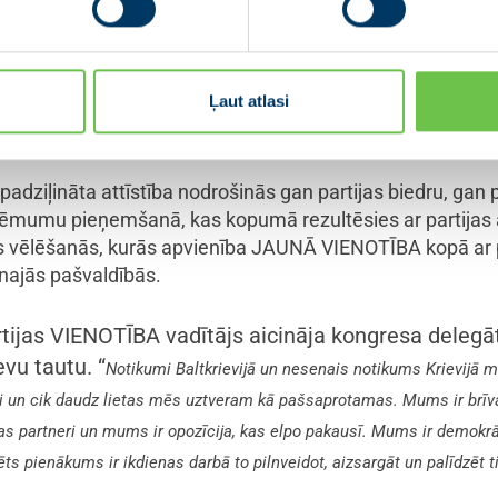
u skaits. “
Lai nodrošinātu VIENOTĪBAS valdes darbu Covid-19 apst
eidzošā kārtā ir nevis samazinājusi biedru līdzdalību valdes sēdēs, b
italizējam savu politisko darbību un speram pirmos soļus digitālas par
Ļaut atlasi
 padziļināta attīstība nodrošinās gan partijas biedru, gan p
ko lēmumu pieņemšanā, kas kopumā rezultēsies ar partijas
vēlēšanās, kurās apvienība JAUNĀ VIENOTĪBA kopā ar p
unajās pašvaldībās.
ijas VIENOTĪBA vadītājs aicināja kongresa delegā
evu tautu. “
Notikumi Baltkrievijā un nesenais notikums Krievijā m
 un cik daudz lietas mēs uztveram kā pašsaprotamas. Mums ir brīv
jas partneri un mums ir opozīcija, kas elpo pakausī. Mums ir demokr
s pienākums ir ikdienas darbā to pilnveidot, aizsargāt un palīdzēt ti