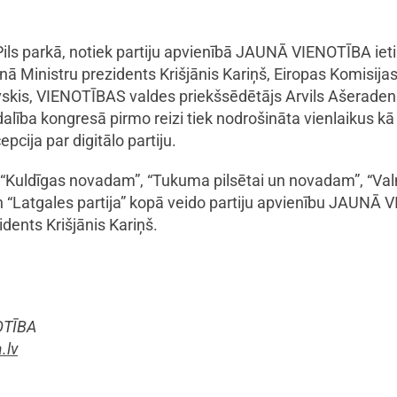
 Pils parkā, notiek partiju apvienībā JAUNĀ VIENOTĪBA iet
ā Ministru prezidents Krišjānis Kariņš, Eiropas Komisija
skis, VIENOTĪBAS valdes priekšsēdētājs Arvils Ašeradens 
dalība kongresā pirmo reizi tiek nodrošināta vienlaikus kā k
cija par digitālo partiju.
 “Kuldīgas novadam”, “Tukuma pilsētai un novadam”, “Val
un “Latgales partija” kopā veido partiju apvienību JAUNĀ
idents Krišjānis Kariņš.
OTĪBA
.lv