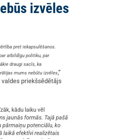
ebūs izvēles
vērtība pret iekapsulēšanos.
r atbildīgu politiku, par
bākie draugi sacīs, ka
,”
okrātijas mums nebūtu izvēles
 valdes priekšsēdētājs
īzāk, kādu laiku vēl
zims jaunās formās. Tajā pašā
īgu pārmaiņu potenciālu, ko
laikā efektīvi realizētais