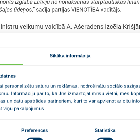
emonts izglāba Latviju no nonākšanas starptautiskās fin
mšajos ūdeņos
,” sacīja partijas VIENOTĪBA vadītājs.
nistru veikumu valdībā A. Ašeradens izcēla Krišjā
ms Eiropas līderu samitā, kurā tika lemts par Eiropas daudzgadu b
 bija izcils. Krišjānim, kā spožam sarunvedējam izdevās panākt ies
ku finansējuma pozīciju Latvijai. Viņš apliecināja sevi kā ietekmīgu lī
Sīkāka informācija
eradens.
kdatnes
izšķiroši svarīgi ir atjaunot godīgu un atbildību sadarbību 
i personalizētu saturu un reklāmas, nodrošinātu sociālo saziņas
iem norādīja: “
Socioloģiskās aptaujas skaidri parāda vien
smu. Informāciju par to, kā Jūs izmantojat mūsu vietni, mēs ko
odīgu un atbildīgu politiku Rīgā! Tā ir viena no prioritātē
s un datu apstrādes partneriem, kuri to var apvienot ar citu inf
ā ar valdības koalīcijas partneriem ir labas izredzes pēc 
jat viņu pakalpojumus.
dejādi pārtraukt bizantiskās vadības periodu mūsu valsts 
BA situāciju, partijas vadītājs uzskata, ka situācija
Preferences
Statistika
tējama kā laba, pat ļoti laba – partijas reitingi ir st