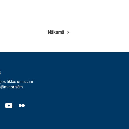
Nākamā
s
os tīklos un uzzini
ajām norisēm.