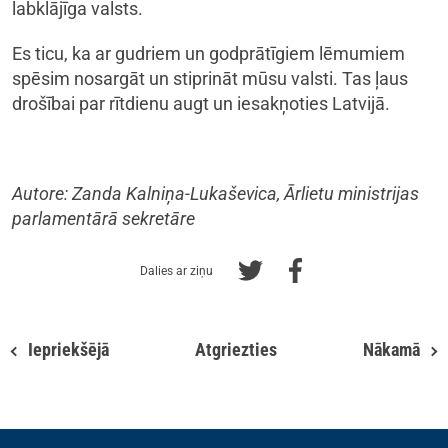
labklājīga valsts.
Es ticu, ka ar gudriem un godprātīgiem lēmumiem
spēsim nosargāt un stiprināt mūsu valsti. Tas ļaus
drošībai par rītdienu augt un iesakņoties Latvijā.
Autore: Zanda Kalniņa-Lukaševica, Ārlietu ministrijas
parlamentārā sekretāre
Dalies ar ziņu
Iepriekšējā
Atgriezties
Nākamā