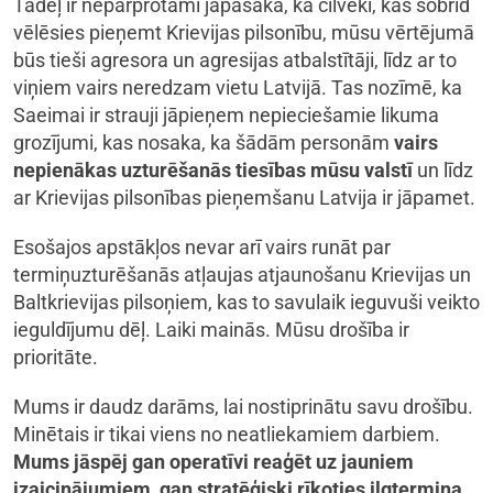
Tādēļ ir nepārprotami jāpasaka, ka cilvēki, kas šobrīd
vēlēsies pieņemt Krievijas pilsonību, mūsu vērtējumā
būs tieši agresora un agresijas atbalstītāji, līdz ar to
viņiem vairs neredzam vietu Latvijā. Tas nozīmē, ka
Saeimai ir strauji jāpieņem nepieciešamie likuma
grozījumi, kas nosaka, ka šādām personām
vairs
nepienākas uzturēšanās tiesības mūsu valstī
un līdz
ar Krievijas pilsonības pieņemšanu Latvija ir jāpamet.
Esošajos apstākļos nevar arī vairs runāt par
termiņuzturēšanās atļaujas atjaunošanu Krievijas un
Baltkrievijas pilsoņiem, kas to savulaik ieguvuši veikto
ieguldījumu dēļ. Laiki mainās. Mūsu drošība ir
prioritāte.
Mums ir daudz darāms, lai nostiprinātu savu drošību.
Minētais ir tikai viens no neatliekamiem darbiem.
Mums jāspēj gan operatīvi reaģēt uz jauniem
izaicinājumiem, gan stratēģiski rīkoties ilgtermiņa