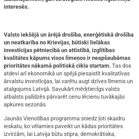
interesēs.
Valsts iekšējā un ārējā drošība, enerģētiskā drošība
un neatkarība no Krievijas, būtiski lielākas
investīcijas pētniecībā un attīstībā, izglītības
kvalitātes kāpums visos līmeņos ir neapšaubāmas
prioritātes nākamā politiskā cikla startam.
Tas dos
atdevi arī ekonomikā un spējā piesaistīt kvalitatīvas
ārvalstu investīcijas, lai varētu augt dzīves līmenis un
atalgojums Latvijā. Savukārt mērķtiecīgs valsts
atbalsts palīdzēs pārvarēt cenu lēcienu tuvākajās
apkures sezonās.
Jaunās Vienotības programma sniedz ļoti skaidru
ieskatu, ko vēlamies paveikt un kādas prioritātes
izvirzām, lai Latvija būtu stipra, demokrātiska,