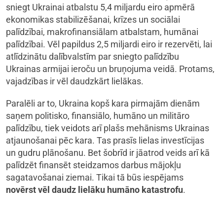
sniegt Ukrainai atbalstu 5,4 miljardu eiro apmērā
ekonomikas stabilizēšanai, krīzes un sociālai
palīdzībai, makrofinansiālam atbalstam, humānai
palīdzībai. Vēl papildus 2,5 miljardi eiro ir rezervēti, lai
atlīdzinātu dalībvalstīm par sniegto palīdzību
Ukrainas armijai ieroču un bruņojuma veidā. Protams,
vajadzības ir vēl daudzkārt lielākas.
Paralēli ar to, Ukraina kopš kara pirmajām dienām
saņem politisko, finansiālo, humāno un militāro
palīdzību, tiek veidots arī plašs mehānisms Ukrainas
atjaunošanai pēc kara. Tas prasīs lielas investīcijas
un gudru plānošanu. Bet šobrīd ir jāatrod veids arī kā
palīdzēt finansēt steidzamos darbus mājokļu
sagatavošanai ziemai. Tikai tā būs iespējams
novērst vēl daudz lielāku humāno katastrofu
.