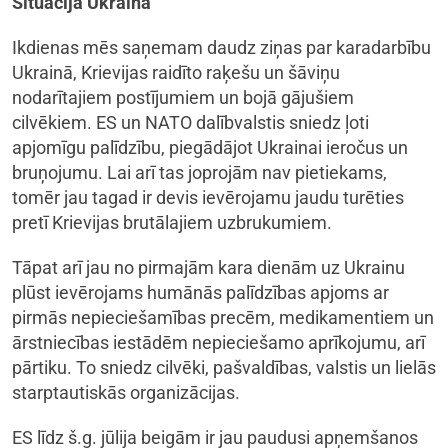
Situācija Ukrainā
Ikdienas mēs saņemam daudz ziņas par karadarbību
Ukrainā, Krievijas raidīto raķešu un šāviņu
nodarītajiem postījumiem un bojā gājušiem
cilvēkiem. ES un NATO dalībvalstis sniedz ļoti
apjomīgu palīdzību, piegādājot Ukrainai ieročus un
bruņojumu. Lai arī tas joprojām nav pietiekams,
tomēr jau tagad ir devis ievērojamu jaudu turēties
pretī Krievijas brutālajiem uzbrukumiem.
Tāpat arī jau no pirmajām kara dienām uz Ukrainu
plūst ievērojams humānās palīdzības apjoms ar
pirmās nepieciešamības precēm, medikamentiem un
ārstniecības iestādēm nepieciešamo aprīkojumu, arī
pārtiku. To sniedz cilvēki, pašvaldības, valstis un lielās
starptautiskās organizācijas.
ES līdz š.g. jūlija beigām ir jau paudusi apņemšanos