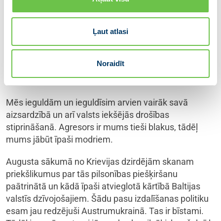
saskārās ar ļoti lielu skepsi un neticību. Tāpat
neatlaidīgi jāturpina darbs, lai tiktu pieņemti nākamie
Ļaut atlasi
nepieciešamie lēmumi Krievijas ierobežošanai.
Noraidīt
Stiprināt Latviju
Mēs ieguldām un ieguldīsim arvien vairāk savā
aizsardzībā un arī valsts iekšējās drošības
stiprināšanā. Agresors ir mums tieši blakus, tādēļ
mums jābūt īpaši modriem.
Augusta sākumā no Krievijas dzirdējām skanam
priekšlikumus par tās pilsonības piešķiršanu
paātrinātā un kādā īpaši atvieglotā kārtībā Baltijas
valstīs dzīvojošajiem. Šādu pasu izdalīšanas politiku
esam jau redzējuši Austrumukrainā. Tas ir bīstami.