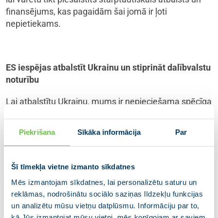
finansējums, kas pagaidām šai jomā ir ļoti
nepietiekams.
ES iespējas atbalstīt Ukrainu un stiprināt dalībvalstu
noturību
Lai atbalstītu Ukrainu, mums ir nepieciešama spēcīga
ES. Tādēļ vienlaikus ar maksimāla atbalsta sniegšanu
Ukrainai mums jāspēj stiprināt likuma varu, turpināt
Piekrišana
Sīkāka informācija
Par
ES paplašināšanās procesu un uzlabot ES institūciju
darba efektivitāti.
Šī tīmekļa vietne izmanto sīkdatnes
Krievija vēlas izmantot gāzi un naftu kā ieročus un
Mēs izmantojam sīkdatnes, lai personalizētu saturu un
instrumentu Eiropas vienotības graušanai, vēlas
reklāmas, nodrošinātu sociālo saziņas līdzekļu funkcijas
vājināt sabiedrības un politiķu atbalstu sankciju
un analizētu mūsu vietņu datplūsmu. Informāciju par to,
vēršanai pret to. Vienota pieeja un cieša ES
kā Jūs izmantojat mūsu vietni, mēs kopīgojam ar saviem