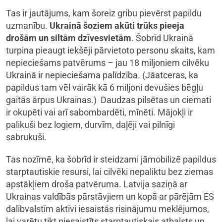
Tas ir jautājums, kam šoreiz gribu pievērst papildu
uzmanību.
Ukrainā šoziem akūti trūks pieeja
drošām un siltām dzīvesvietām
. Šobrīd Ukrainā
turpina pieaugt iekšēji pārvietoto personu skaits, kam
nepieciešams patvērums – jau 18 miljoniem cilvēku
Ukrainā ir nepieciešama palīdzība. (Jāatceras, ka
papildus tam vēl vairāk kā 6 miljoni devušies bēgļu
gaitās ārpus Ukrainas.) Daudzas pilsētas un ciemati
ir okupēti vai arī sabombardēti, mīnēti. Mājokļi ir
palikuši bez logiem, durvīm, daļēji vai pilnīgi
sabrukuši.
Tas nozīmē, ka šobrīd ir steidzami jāmobilizē papildus
starptautiskie resursi, lai cilvēki nepaliktu bez ziemas
apstākļiem droša patvēruma. Latvija saziņā ar
Ukrainas valdībās pārstāvjiem un kopā ar pārējām ES
dalībvalstīm aktīvi iesaistās risinājumu meklējumos,
lai varētu tikt piesaistīts starptautiskais atbalsts un