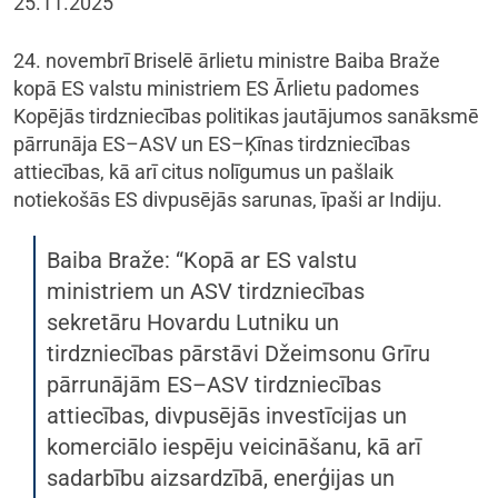
25.11.2025
24. novembrī Briselē ārlietu ministre Baiba Braže
kopā ES valstu ministriem ES Ārlietu padomes
Kopējās tirdzniecības politikas jautājumos sanāksmē
pārrunāja ES–ASV un ES–Ķīnas tirdzniecības
attiecības, kā arī citus nolīgumus un pašlaik
notiekošās ES divpusējās sarunas, īpaši ar Indiju.
Baiba Braže: “Kopā ar ES valstu
ministriem un ASV tirdzniecības
sekretāru Hovardu Lutniku un
tirdzniecības pārstāvi Džeimsonu Grīru
pārrunājām ES–ASV tirdzniecības
attiecības, divpusējās investīcijas un
komerciālo iespēju veicināšanu, kā arī
sadarbību aizsardzībā, enerģijas un