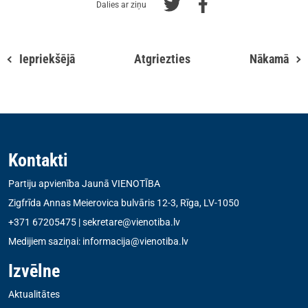
Dalies ar ziņu
Iepriekšējā
Atgriezties
Nākamā
Kontakti
Partiju apvienība Jaunā VIENOTĪBA
Zigfrīda Annas Meierovica bulvāris 12-3, Rīga, LV-1050
+371 67205475
|
sekretare@vienotiba.lv
Medijiem saziņai:
informacija@vienotiba.lv
Izvēlne
Aktualitātes