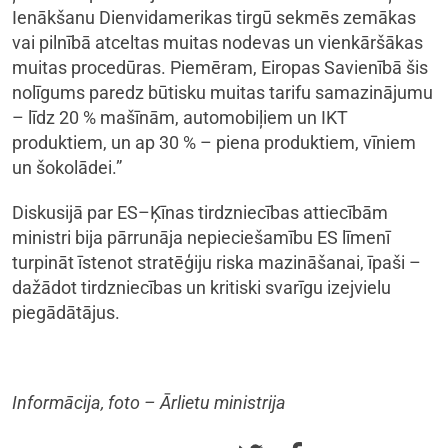
Ienākšanu Dienvidamerikas tirgū sekmēs zemākas
vai pilnībā atceltas muitas nodevas un vienkāršākas
muitas procedūras. Piemēram, Eiropas Savienībā šis
nolīgums paredz būtisku muitas tarifu samazinājumu
– līdz 20 % mašīnām, automobiļiem un IKT
produktiem, un ap 30 % – piena produktiem, vīniem
un šokolādei.”
Diskusijā par ES–Ķīnas tirdzniecības attiecībām
ministri bija pārrunāja nepieciešamību ES līmenī
turpināt īstenot stratēģiju riska mazināšanai, īpaši –
dažādot tirdzniecības un kritiski svarīgu izejvielu
piegādātājus.
Informācija, foto – Ārlietu ministrija