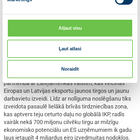
tirdzniecības nolīgumu tīkla paplašināšana ar
uzticamiem partneriem globāli uzskatāmi demonstrē
pozitīvo ietekmi. Piemēram, pēc ES brīvās
Atļaut visu
tirdzniecības nolīgumu spēkā stāšanās, eksports uz
Koreju pieauga gandrīz desmitkārtīgi (kopš 2011.
gada), uz Kanādu – par 166 % (kopš 2017. gada) un
Ļaut atlasi
uz Japānu – par 49 % (kopš 2019. gada).
Attiecībā uz ES–Mercosur Brīvās tirdzniecības
Noraidīt
nolīgumu B. Braže norādīja: “Tā ir stratēģiska
partnerība ar Latīņamerikas valstīm, kas veicinās
Eiropas un Latvijas eksportu jaunos tirgos un jaunu
darbavietu izveidi. Līdz ar nolīguma noslēgšanu tiks
izveidota pasaulē lielākā brīvās tirdzniecības zona,
kas aptvers teju ceturto daļu no globālā IKP, radīs
vairāk nekā 700 miljonu cilvēku tirgu ar milzīgu
ekonomisko potenciālu un ES uzņēmumiem ik gadu
ļaus ietaupīt 4 miljardus eiro izvedmuitas nodokļos.