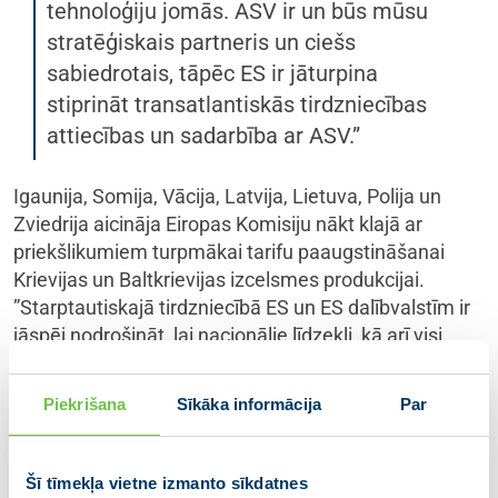
tehnoloģiju jomās. ASV ir un būs mūsu
stratēģiskais partneris un ciešs
sabiedrotais, tāpēc ES ir jāturpina
stiprināt transatlantiskās tirdzniecības
attiecības un sadarbība ar ASV.”
Igaunija, Somija, Vācija, Latvija, Lietuva, Polija un
Zviedrija aicināja Eiropas Komisiju nākt klajā ar
priekšlikumiem turpmākai tarifu paaugstināšanai
Krievijas un Baltkrievijas izcelsmes produkcijai.
”Starptautiskajā tirdzniecībā ES un ES dalībvalstīm ir
jāspēj nodrošināt, lai nacionālie līdzekļi, kā arī visi
nodokļu maksātāju līdzekļi nonāktu tikai tajās valstīs,
kuras ievēro starptautiskās tiesības un ANO statūtu
Piekrišana
Sīkāka informācija
Par
pamatprincipus, nevis pie agresoriem. ES jāizmanto
visi tās rīcībā esošie instrumenti, lai samazinātu
atkarību no tirdzniecības ar tādām neuzticamām un
Šī tīmekļa vietne izmanto sīkdatnes