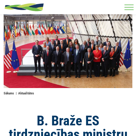
Skip to main content
Sākums
Aktualitātes
B. Braže ES
tirdzniecības ministru