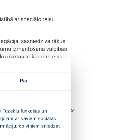
stībā ar speciālo reisu
legācijai sasniedz vairākus
pojumu izmantošana valdības
ika rīkotas ar komercreisu
 galamērķiem bija loģistiski
antoti speciālie reisi.
Par
ministra uzmanību konkurē
m ir jāieņem aktīva loma
būt draudzīgās attiecībās ar
i un klātesošai starptautiskajās
 līdzekļu funkcijas un
u, labklājību un ekonomisko
pīgojam ar saviem sociālās
tāju sanāksmē, Eiropadomē, kā
ormāciju, ko viņiem sniedzat