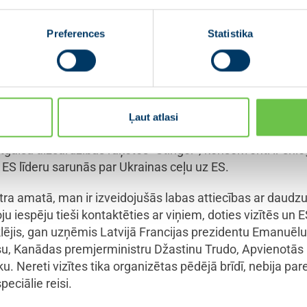
ezidenta amata pienākumus, pasaule piedzīvoja divus milz
 Ukrainā. Abi šie satricinājumi radīja nopietnus aviosat
Preferences
Statistika
gu vai daļēju pārrāvumu.
izaicinājums mums visiem, ko sekmīgi pārvarējām. Brīdī, k
es normālā dzīvē, nāca jauns satricinājums – 2022. gada 2
ai. Sākoties karam, būtiski pieauga ārpolitikas loma, a
Ļaut atlasi
vijas drošības stiprināšana un Krievijas savaldīšana. Latv
tgaisa aizsardzības raķetes “Stinger”, konsekventi ir snie
s ES līderu sarunās par Ukrainas ceļu uz ES.
tra amatā, man ir izveidojušās labas attiecības ar daudzu
ju iespēju tieši kontaktēties ar viņiem, doties vizītēs un 
is, gan uzņēmis Latvijā Francijas prezidentu Emanuēlu
u, Kanādas premjerministru Džastinu Trudo, Apvienotās 
. Nereti vizītes tika organizētas pēdējā brīdī, nebija par
peciālie reisi.