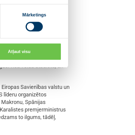
īgus satricinājumus – Covid-
iksmes traucējumus,
Mārketings
ad šķita, ka esam jau tikuši
4. februārī Krievija uzsāka
rī manā darbā. Mūsu darbības
Atļaut visu
ija vēl pirms kara sākuma
gusi visa veida atbalstu, un
 Eiropas Savienības valstu un
ES līderu organizētos
 Makronu, Spānijas
Karalistes premjerministrus
edzams to ilgums, tādēļ,