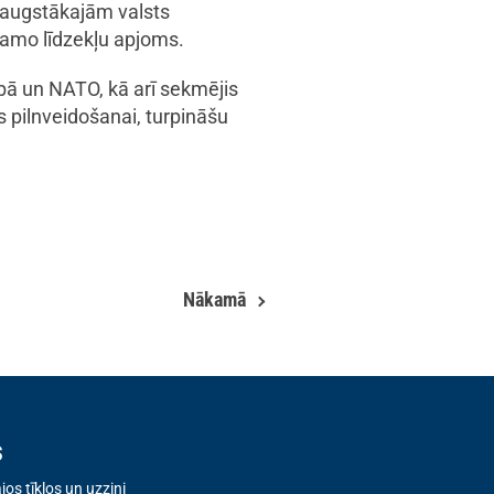
ā augstākajām valsts
lamo līdzekļu apjoms.
bā un NATO, kā arī sekmējis
s pilnveidošanai, turpināšu
Nākamā
s
os tīklos un uzzini