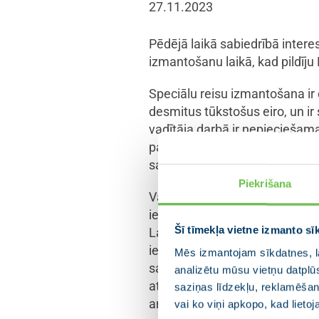
27.11.2023
Pēdējā laikā sabiedrībā interes
izmantošanu laikā, kad pildīj
Speciālu reisu izmantošana ir
desmitus tūkstošus eiro, un i
vadītāja darbā ir nepieciešama
palīdzību – kad tie nebija piee
sarežģīta, ņemot vērā uzņemoš
Piekrišana
Valdības vadītāja darbs ir int
iekšpolitiski un ārpolitiski ja
Šī tīmekļa vietne izmanto sī
Latvijas ārpolitikas veidošanā
iespējami plašu valstu loku pas
Mēs izmantojam sīkdatnes, la
sanāksmēs, kur notiek lēmumu
analizētu mūsu vietņu datplū
attīstību. Ministru prezidents
saziņas līdzekļu, reklamēšana
arī no šī gada un turpmāk – 
vai ko viņi apkopo, kad lieto