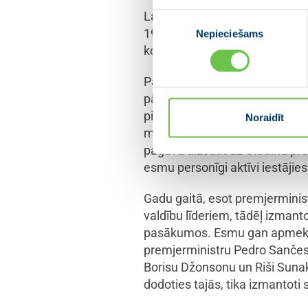
Laikā, kad pildīju Ministru pr
Piekrišanas
19 pandēmiju un Krievijas karu
Nepieciešams
izvēle
komercreisu pieejamības pilnī
Pandēmijas laiks bija milzīgs 
pāri pandēmijai un atgriežami
pilna mēroga uzbrukumu Ukrain
Noraidīt
mērķi – atbalsts Ukrainai, Lat
paguva aizsūtīt uz Ukrainu pre
esmu personīgi aktīvi iestājie
Gadu gaitā, esot premjerminis
valdību līderiem, tādēļ izmanto
pasākumos. Esmu gan apmeklēj
premjerministru Pedro Sančes
Borisu Džonsonu un Riši Sunaku
dodoties tajās, tika izmantoti s