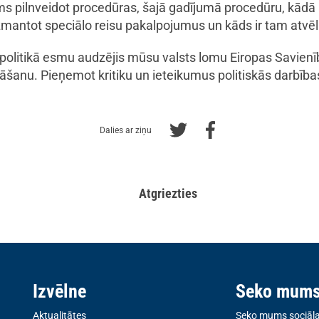
jams pilnveidot procedūras, šajā gadījumā procedūru, kād
mantot speciālo reisu pakalpojumus un kāds ir tam atvē
rpolitikā esmu audzējis mūsu valsts lomu Eiropas Savienī
ināšanu. Pieņemot kritiku un ieteikumus politiskās darbība
Dalies ar ziņu
Atgriezties
Izvēlne
Seko mum
Aktualitātes
Seko mums sociālaj