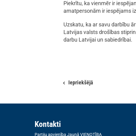
Piekrītu, ka vienmēr ir iespē
amatpersonām ir iespējams iz
Uzskatu, ka ar savu darbību ā
Latvijas valsts drošības stipr
darbu Latvijai un sabiedrībai.
Iepriekšējā
Kontakti
Partiju apvienība Jaunā VIENOTĪBA