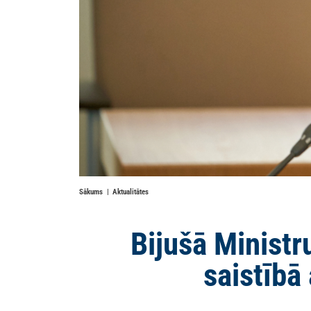
Sākums
Aktualitātes
Bijušā Ministr
saistībā