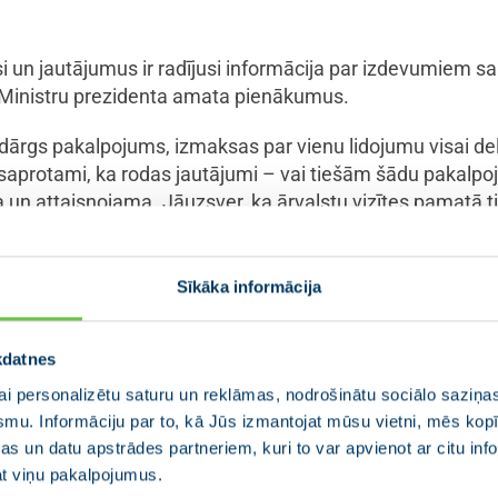
i un jautājumus ir radījusi informācija par izdevumiem sai
u Ministru prezidenta amata pienākumus.
 dārgs pakalpojums, izmaksas par vienu lidojumu visai de
r saprotami, ka rodas jautājumi – vai tiešām šādu pakal
 un attaisnojama. Jāuzsver, ka ārvalstu vizītes pamatā t
jami, to pieejamība bija ierobežota, vai arī nokļūšana līdz
ās puses drošības un protokolāros uzstādījumus, tika izm
Sīkāka informācija
ensīvs, atbildība ir par visas valdības darbu, par premjer
utājumi. Mana stingra pārliecība ir, ka Ministru prezidenta
kdatnes
. Latvijas kā mazas un atvērtas demokrātijas interesēs ir 
aulē, jo īpaši Eiropā. Latvijai jābūt pilnvērtīgi pārstāvēta
i personalizētu saturu un reklāmas, nodrošinātu sociālo saziņas
 pieņemšana par jautājumiem, kas ietekmē mūsu drošīb
smu. Informāciju par to, kā Jūs izmantojat mūsu vietni, mēs ko
 pārstāv valsti Eiropas Savienības valstu un valdību vadī
s un datu apstrādes partneriem, kuri to var apvienot ar citu inf
NATO samitā.
jat viņu pakalpojumus.