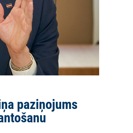
riņa paziņojums
mantošanu