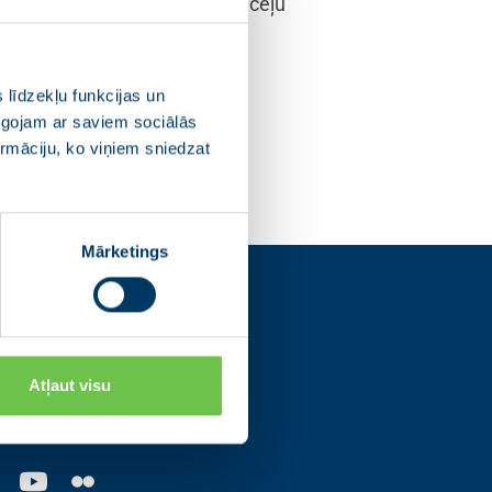
ības investīcijām būs ielu un ceļu
teritorijā un Eiropas līmeņa
 līdzekļu funkcijas un
pīgojam ar saviem sociālās
ormāciju, ko viņiem sniedzat
Mārketings
s
Atļaut visu
os tīklos un uzzini
ajām norisēm.