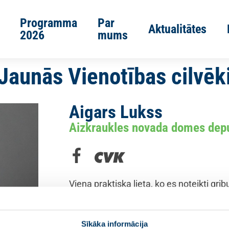
Programma
Par
Aktualitātes
2026
mums
Jaunās Vienotības cilvēk
Aigars Lukss
Aizkraukles novada domes dep
Viena praktiska lieta, ko es noteikti grib
izveidot un ieviest efektīvu pašvaldības
sasniedzama ikvienam novada iedzīvotā
prioritāri atbalstītu sociāli mazaizsarg
Sīkāka informācija