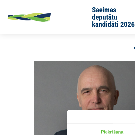
Skip to main content
Saeimas
deputātu
kandidāti 2026
Sākums
Jaunās Vienotības cilvēki
Aigars Lukss
Piekrišana