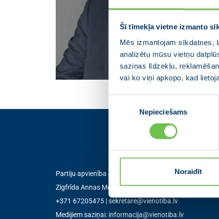
Šī tīmekļa vietne izmanto sī
Mēs izmantojam sīkdatnes, la
analizētu mūsu vietņu datplū
saziņas līdzekļu, reklamēšana
vai ko viņi apkopo, kad lieto
Piekrišanas
Nepieciešams
izvēle
Kontakti
Noraidīt
Partiju apvienība Jaunā VIENOTĪBA
Zigfrīda Annas Meierovica bulvāris 12-3, Rīga, LV-105
+371 67205475
|
sekretare@vienotiba.lv
Medijiem saziņai:
informacija@vienotiba.lv