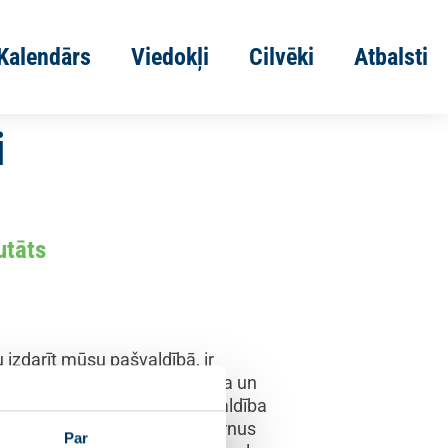
Kalendārs
Viedokļi
Cilvēki
Atbalsti
i
utāts
u izdarīt mūsu pašvaldībā, ir
 struktūru, kura būtu pieejama un
jam. Vēlos panākt, lai pašvaldība
ātas sabiedrības grupas un bērnus
Par