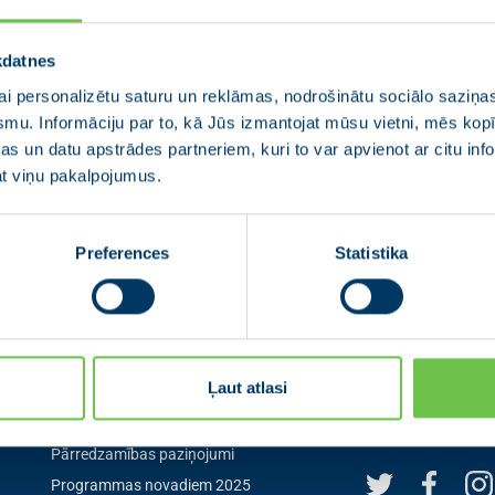
un jauniešus. Manas prioritātes pašvald
uzturēšana un atjaunošana visa novada 
objekta izveide novada centrā.
kdatnes
i personalizētu saturu un reklāmas, nodrošinātu sociālo saziņas
smu. Informāciju par to, kā Jūs izmantojat mūsu vietni, mēs ko
s un datu apstrādes partneriem, kuri to var apvienot ar citu inf
jat viņu pakalpojumus.
Preferences
Statistika
Izvēlne
Seko mum
Ļaut atlasi
Aktualitātes
Seko mums sociālaj
pirmais par aktuāl
0
Jaunās Vienotības statūti
Pārredzamības paziņojumi
Programmas novadiem 2025