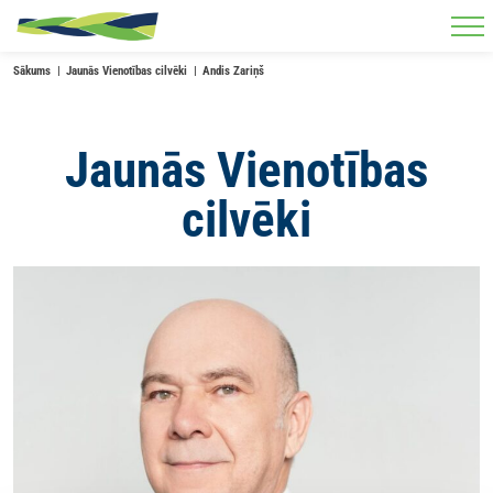
Skip to main content
Sākums
Jaunās Vienotības cilvēki
Andis Zariņš
Jaunās Vienotības
cilvēki