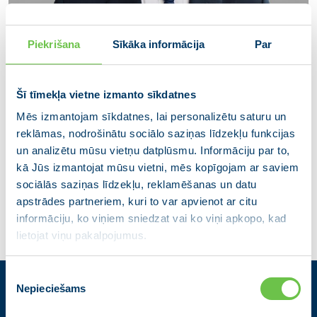
Piekrišana
Sīkāka informācija
Par
Šī tīmekļa vietne izmanto sīkdatnes
Mēs izmantojam sīkdatnes, lai personalizētu saturu un
Andris Petrovs
reklāmas, nodrošinātu sociālo saziņas līdzekļu funkcijas
un analizētu mūsu vietņu datplūsmu. Informāciju par to,
Ķekavas novada domes deputāts
kā Jūs izmantojat mūsu vietni, mēs kopīgojam ar saviem
sociālās saziņas līdzekļu, reklamēšanas un datu
apstrādes partneriem, kuri to var apvienot ar citu
informāciju, ko viņiem sniedzat vai ko viņi apkopo, kad
lietojat viņu pakalpojumus.
Piekrišanas
Nepieciešams
izvēle