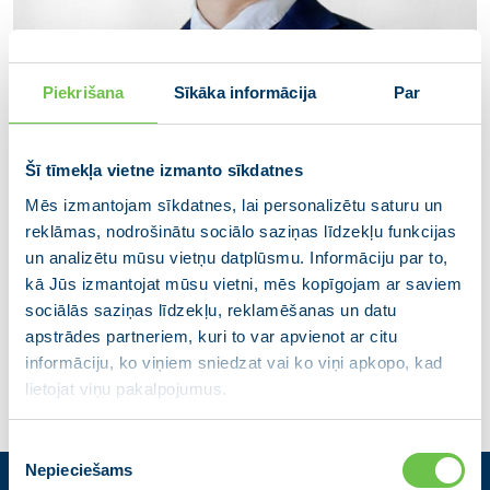
Piekrišana
Sīkāka informācija
Par
Šī tīmekļa vietne izmanto sīkdatnes
Mēs izmantojam sīkdatnes, lai personalizētu saturu un
reklāmas, nodrošinātu sociālo saziņas līdzekļu funkcijas
Artūrs Smagars
un analizētu mūsu vietņu datplūsmu. Informāciju par to,
kā Jūs izmantojat mūsu vietni, mēs kopīgojam ar saviem
Gulbenes novada domes deputāts
sociālās saziņas līdzekļu, reklamēšanas un datu
apstrādes partneriem, kuri to var apvienot ar citu
informāciju, ko viņiem sniedzat vai ko viņi apkopo, kad
lietojat viņu pakalpojumus.
Piekrišanas
Nepieciešams
izvēle