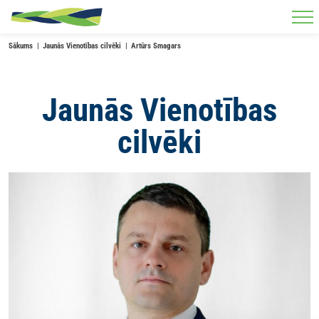
Skip to main content
Sākums
Jaunās Vienotības cilvēki
Artūrs Smagars
Jaunās Vienotības
cilvēki