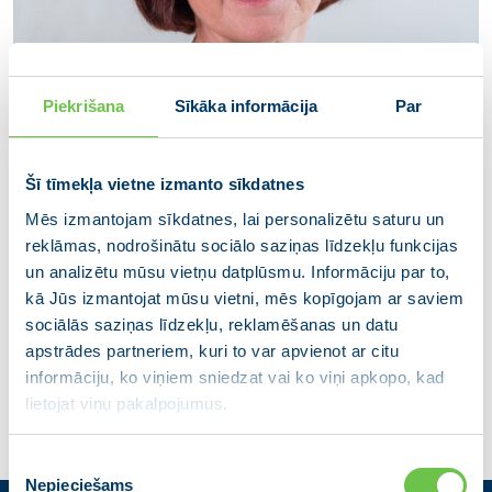
Piekrišana
Sīkāka informācija
Par
Šī tīmekļa vietne izmanto sīkdatnes
Mēs izmantojam sīkdatnes, lai personalizētu saturu un
reklāmas, nodrošinātu sociālo saziņas līdzekļu funkcijas
Astrīda Harju
un analizētu mūsu vietņu datplūsmu. Informāciju par to,
Smiltenes novada domes priekšsēdētāja
kā Jūs izmantojat mūsu vietni, mēs kopīgojam ar saviem
vietniece
sociālās saziņas līdzekļu, reklamēšanas un datu
apstrādes partneriem, kuri to var apvienot ar citu
informāciju, ko viņiem sniedzat vai ko viņi apkopo, kad
lietojat viņu pakalpojumus.
Piekrišanas
Nepieciešams
izvēle