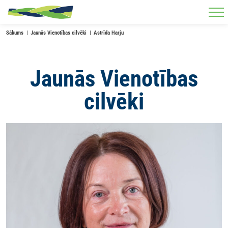
Skip to main content
Sākums
Jaunās Vienotības cilvēki
Astrīda Harju
Jaunās Vienotības
cilvēki