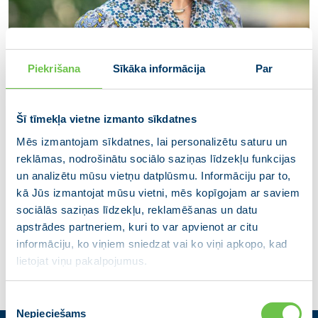
Piekrišana
Sīkāka informācija
Par
Šī tīmekļa vietne izmanto sīkdatnes
Mēs izmantojam sīkdatnes, lai personalizētu saturu un
reklāmas, nodrošinātu sociālo saziņas līdzekļu funkcijas
Baiba Mikāla
un analizētu mūsu vietņu datplūsmu. Informāciju par to,
Kuldīgas novada domes deputāte (Kuldīgas
kā Jūs izmantojat mūsu vietni, mēs kopīgojam ar saviem
novadam)
sociālās saziņas līdzekļu, reklamēšanas un datu
apstrādes partneriem, kuri to var apvienot ar citu
informāciju, ko viņiem sniedzat vai ko viņi apkopo, kad
lietojat viņu pakalpojumus.
Piekrišanas
Nepieciešams
izvēle