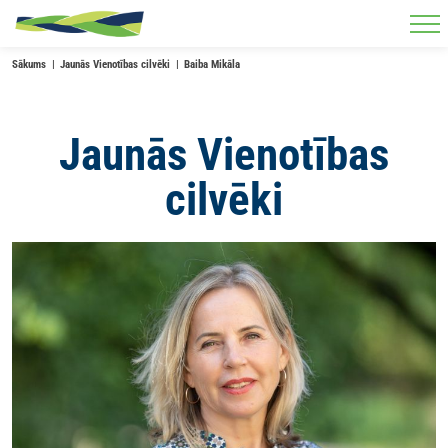
Skip to main content
Sākums
Jaunās Vienotības cilvēki
Baiba Mikāla
Jaunās Vienotības
cilvēki