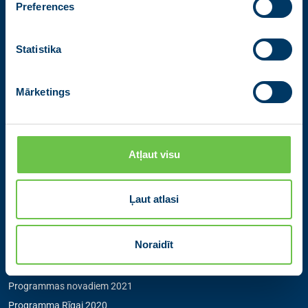
Preferences
Partiju apvienība Jaunā VIENOTĪBA
Zigfrīda Annas Meierovica bulvāris 12-3, Rīga, LV-1050
Statistika
+371 67205475
|
sekretare@vienotiba.lv
Medijiem saziņai:
informacija@vienotiba.lv
Mārketings
Izvēlne
Aktualitātes
Atļaut visu
Jaunās Vienotības statūti
Pārredzamības paziņojumi
Ļaut atlasi
Programmas novadiem 2025
Programma Rīgai 2025
Noraidīt
Programma Eiropai 2024
Programma Latvijai 2022
Programmas novadiem 2021
Programma Rīgai 2020