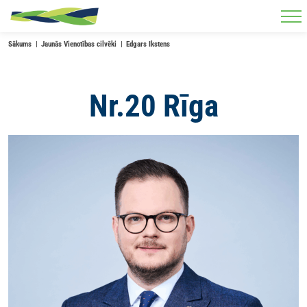
Skip to main content
Sākums
Jaunās Vienotības cilvēki
Edgars Ikstens
Nr.20 Rīga