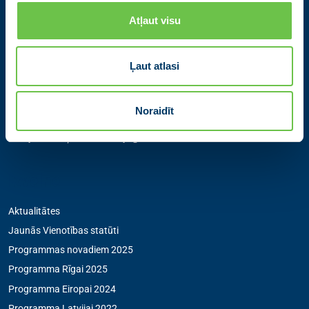
Atļaut visu
Kontakti
Ļaut atlasi
Partiju apvienība Jaunā VIENOTĪBA
Zigfrīda Annas Meierovica bulvāris 12-3, Rīga, LV-1050
Noraidīt
+371 67205475
|
sekretare@vienotiba.lv
Medijiem saziņai:
informacija@vienotiba.lv
Izvēlne
Aktualitātes
Jaunās Vienotības statūti
Programmas novadiem 2025
Programma Rīgai 2025
Programma Eiropai 2024
Programma Latvijai 2022