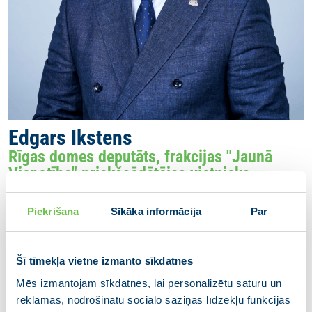
Edgars Ikstens
Rīgas domes deputāts, frakcijas "Jaunā
Vienotība" priekšsēdētājas vietnieks
Piekrišana
Sīkāka informācija
Par
Mana Rīga ir pilsēta, kur attīstība notiek arī ar cieņu
pret tās vēsturi un cilvēkiem. Pilsēta, kur mājokļi ir
Šī tīmekļa vietne izmanto sīkdatnes
renovēti un pieejami, izglītība – vienota un kvalitatīva,
Mēs izmantojam sīkdatnes, lai personalizētu saturu un
apkārtējā vide – draudzīga un zaļa, infrastruktūra –
reklāmas, nodrošinātu sociālo saziņas līdzekļu funkcijas
attīstīta un sakārtota, tās uzņēmumi strādājoši