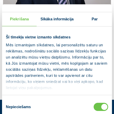
Piekrišana
Sīkāka informācija
Par
Šī tīmekļa vietne izmanto sīkdatnes
Mēs izmantojam sīkdatnes, lai personalizētu saturu un
Hosams Abu Meri
reklāmas, nodrošinātu sociālo saziņas līdzekļu funkcijas
Veselības ministrs, partijas "Vienotība"
un analizētu mūsu vietņu datplūsmu. Informāciju par to,
domes priekšsēdētājs
kā Jūs izmantojat mūsu vietni, mēs kopīgojam ar saviem
sociālās saziņas līdzekļu, reklamēšanas un datu
apstrādes partneriem, kuri to var apvienot ar citu
informāciju, ko viņiem sniedzat vai ko viņi apkopo, kad
lietojat viņu pakalpojumus.
Piekrišanas
Nepieciešams
izvēle