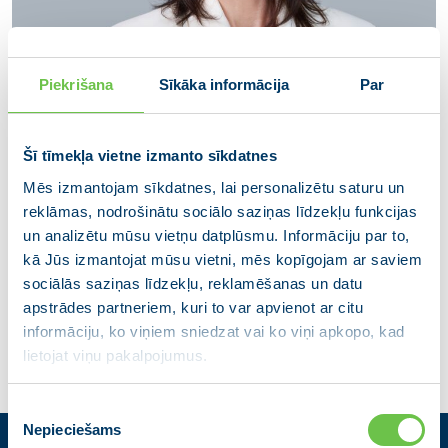
Piekrišana
Sīkāka informācija
Par
Šī tīmekļa vietne izmanto sīkdatnes
Mēs izmantojam sīkdatnes, lai personalizētu saturu un
reklāmas, nodrošinātu sociālo saziņas līdzekļu funkcijas
Ina Stupele
un analizētu mūsu vietņu datplūsmu. Informāciju par to,
kā Jūs izmantojat mūsu vietni, mēs kopīgojam ar saviem
Siguldas novada domes deputāte
sociālās saziņas līdzekļu, reklamēšanas un datu
apstrādes partneriem, kuri to var apvienot ar citu
informāciju, ko viņiem sniedzat vai ko viņi apkopo, kad
lietojat viņu pakalpojumus.
Piekrišanas
Nepieciešams
izvēle