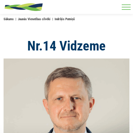
Skip to main content
Sākums
Jaunās Vienotības cilvēki
Indriķis Putniņš
Nr.14 Vidzeme