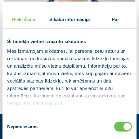
Piekrišana
Sīkāka informācija
Par
Šī tīmekļa vietne izmanto sīkdatnes
Mēs izmantojam sīkdatnes, lai personalizētu saturu un
Indriķis Putniņš
reklāmas, nodrošinātu sociālo saziņas līdzekļu funkcijas
un analizētu mūsu vietņu datplūsmu. Informāciju par to,
Cēsu novada domes deputāts
kā Jūs izmantojat mūsu vietni, mēs kopīgojam ar saviem
sociālās saziņas līdzekļu, reklamēšanas un datu
apstrādes partneriem, kuri to var apvienot ar citu
informāciju, ko viņiem sniedzat vai ko viņi apkopo, kad
lietojat viņu pakalpojumus.
Piekrišanas
Nepieciešams
izvēle