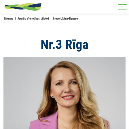
Skip to main content
Sākums
Jaunās Vienotības cilvēki
Inese Lībiņa-Egnere
Nr.3 Rīga