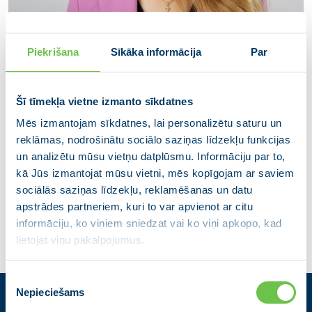
Piekrišana
Sīkāka informācija
Par
Šī tīmekļa vietne izmanto sīkdatnes
Mēs izmantojam sīkdatnes, lai personalizētu saturu un
Inese Lībiņa-Egnere
reklāmas, nodrošinātu sociālo saziņas līdzekļu funkcijas
14. Saeimas deputāte, Cilvēktiesību un
un analizētu mūsu vietņu datplūsmu. Informāciju par to,
sabiedrisko lietu komisijas priekšsēdētāja
kā Jūs izmantojat mūsu vietni, mēs kopīgojam ar saviem
sociālās saziņas līdzekļu, reklamēšanas un datu
apstrādes partneriem, kuri to var apvienot ar citu
informāciju, ko viņiem sniedzat vai ko viņi apkopo, kad
lietojat viņu pakalpojumus.
Piekrišanas
Nepieciešams
izvēle