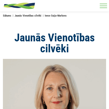
Skip to main content
Sākums
Jaunās Vienotības cilvēki
Inese Suija-Markova
Jaunās Vienotības
cilvēki