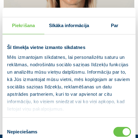
Piekrišana
Sīkāka informācija
Par
Šī tīmekļa vietne izmanto sīkdatnes
Mēs izmantojam sīkdatnes, lai personalizētu saturu un
reklāmas, nodrošinātu sociālo saziņas līdzekļu funkcijas
un analizētu mūsu vietņu datplūsmu. Informāciju par to,
Inese Suija-Markova
kā Jūs izmantojat mūsu vietni, mēs kopīgojam ar saviem
Cēsu novada domes priekšsēdētāja
sociālās saziņas līdzekļu, reklamēšanas un datu
vietniece
apstrādes partneriem, kuri to var apvienot ar citu
informāciju, ko viņiem sniedzat vai ko viņi apkopo, kad
lietojat viņu pakalpojumus.
Piekrišanas
Nepieciešams
izvēle