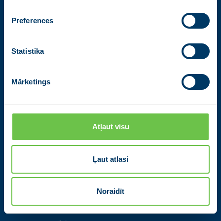
Preferences
Kontakti
Statistika
Partiju apvienība Jaunā VIENOTĪBA
Zigfrīda Annas Meierovica bulvāris 12-3, Rīga, LV-1050
Mārketings
+371 67205475
|
sekretare@vienotiba.lv
Medijiem saziņai:
informacija@vienotiba.lv
Atļaut visu
Izvēlne
Aktualitātes
Ļaut atlasi
Jaunās Vienotības statūti
Programmas novadiem 2025
Noraidīt
Programma Rīgai 2025
Programma Eiropai 2024