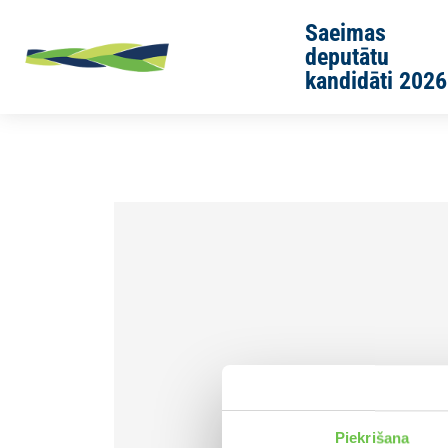
Skip to main content
Saeimas
deputātu
kandidāti 2026
Sākums
Jaunās Vienotības cilvēki
Inga Tarvida
Piekrišana