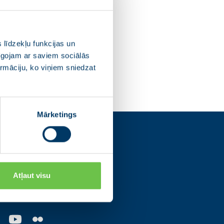
 līdzekļu funkcijas un
pīgojam ar saviem sociālās
ormāciju, ko viņiem sniedzat
Mārketings
s
Atļaut visu
os tīklos un uzzini
ajām norisēm.