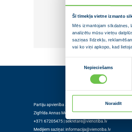
Šī tīmekļa vietne izmanto sī
Mēs izmantojam sīkdatnes, la
analizētu mūsu vietņu datplū
saziņas līdzekļu, reklamēšana
vai ko viņi apkopo, kad lieto
Piekrišanas
Nepieciešams
izvēle
Kontakti
Noraidīt
Partiju apvienība Jaunā VIENOTĪBA
Zigfrīda Annas Meierovica bulvāris 12-3, Rīga, LV-105
+371 67205475
|
sekretare@vienotiba.lv
Medijiem saziņai:
informacija@vienotiba.lv