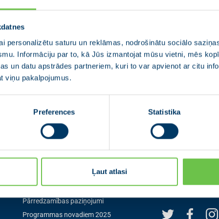
kdatnes
i personalizētu saturu un reklāmas, nodrošinātu sociālo saziņas
smu. Informāciju par to, kā Jūs izmantojat mūsu vietni, mēs ko
s un datu apstrādes partneriem, kuri to var apvienot ar citu inf
jat viņu pakalpojumus.
Preferences
Statistika
Izvēlne
Seko mum
Ļaut atlasi
Aktualitātes
Seko mums sociālaj
pirmais par aktuāl
0
Jaunās Vienotības statūti
Pārredzamības paziņojumi
Programmas novadiem 2025