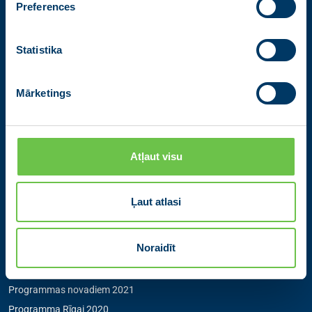
Preferences
Partiju apvienība Jaunā VIENOTĪBA
Zigfrīda Annas Meierovica bulvāris 12-3, Rīga, LV-1050
Statistika
+371 67205475
|
sekretare@vienotiba.lv
Medijiem saziņai:
informacija@vienotiba.lv
Mārketings
Izvēlne
Aktualitātes
Atļaut visu
Jaunās Vienotības statūti
Pārredzamības paziņojumi
Ļaut atlasi
Programmas novadiem 2025
Programma Rīgai 2025
Noraidīt
Programma Eiropai 2024
Programma Latvijai 2022
Programmas novadiem 2021
Programma Rīgai 2020