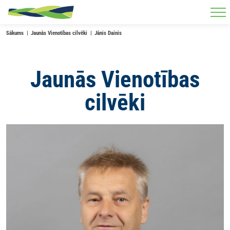
Skip to main content
Sākums
Jaunās Vienotības cilvēki
Jānis Dainis
Jaunās Vienotības
cilvēki