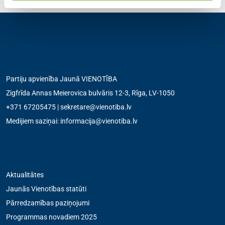
Kontakti
Partiju apvienība Jaunā VIENOTĪBA
Zigfrīda Annas Meierovica bulvāris 12-3, Rīga, LV-1050
+371 67205475
|
sekretare@vienotiba.lv
Medijiem saziņai:
informacija@vienotiba.lv
Izvēlne
Aktualitātes
Jaunās Vienotības statūti
Pārredzamības paziņojumi
Programmas novadiem 2025