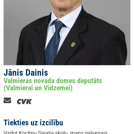
Jānis Dainis
Valmieras novada domes deputāts
(Valmierai un Vidzemei)
Tiekties uz izcilību
Vadot Kocēnu Sporta skolu, mans galvenais