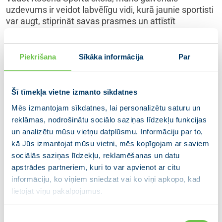
uzdevums ir veidot labvēlīgu vidi, kurā jaunie sportisti
var augt, stiprināt savas prasmes un attīstīt
komandas garu. Florbola trenera darbs un pieredze ir
devusi man iespēju strādāt ar neskaitāmiem
talantīgiem jauniešiem, kuri ar apņēmību un
Piekrišana
Sīkāka informācija
Par
neatlaidīgu darbu sasnieguši augstus rezultātus.
Esmu iedvesmots būt daļa no viņu
Šī tīmekļa vietne izmanto sīkdatnes
izaugsmes un redzu, kā jaunieši attīstās
Mēs izmantojam sīkdatnes, lai personalizētu saturu un
gan kā sportisti, gan arī kā personības.
reklāmas, nodrošinātu sociālo saziņas līdzekļu funkcijas
Es vēlos, lai bērni un jaunieši kļūtu fiziski
un analizētu mūsu vietņu datplūsmu. Informāciju par to,
spēcīgi, izprastu aktīva dzīvesveida
kā Jūs izmantojat mūsu vietni, mēs kopīgojam ar saviem
nozīmi un iemācītos sportu kā
sociālās saziņas līdzekļu, reklamēšanas un datu
neatņemamu veselīgas dzīves
apstrādes partneriem, kuri to var apvienot ar citu
sastāvdaļu.
informāciju, ko viņiem sniedzat vai ko viņi apkopo, kad
lietojat viņu pakalpojumus.
Sportot tuvu dzīvesvietai
Piekrišanas