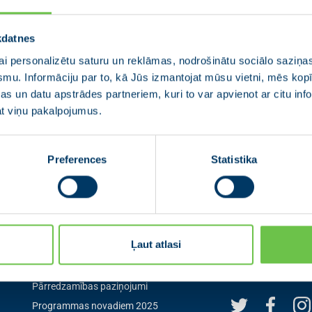
kdatnes
i personalizētu saturu un reklāmas, nodrošinātu sociālo saziņas
smu. Informāciju par to, kā Jūs izmantojat mūsu vietni, mēs ko
s un datu apstrādes partneriem, kuri to var apvienot ar citu inf
jat viņu pakalpojumus.
Preferences
Statistika
Izvēlne
Seko mum
Ļaut atlasi
Aktualitātes
Seko mums sociālaj
pirmais par aktuāl
0
Jaunās Vienotības statūti
Pārredzamības paziņojumi
Programmas novadiem 2025