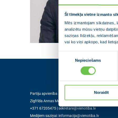
Šī tīmekļa vietne izmanto sī
Mēs izmantojam sīkdatnes, la
analizētu mūsu vietņu datplū
saziņas līdzekļu, reklamēšana
vai ko viņi apkopo, kad lieto
Piekrišanas
Nepieciešams
izvēle
Kontakti
Noraidīt
Partiju apvienība Jaunā VIENOTĪBA
Zigfrīda Annas Meierovica bulvāris 12-3, Rīga, LV-105
+371 67205475
|
sekretare@vienotiba.lv
Medijiem saziņai:
informacija@vienotiba.lv