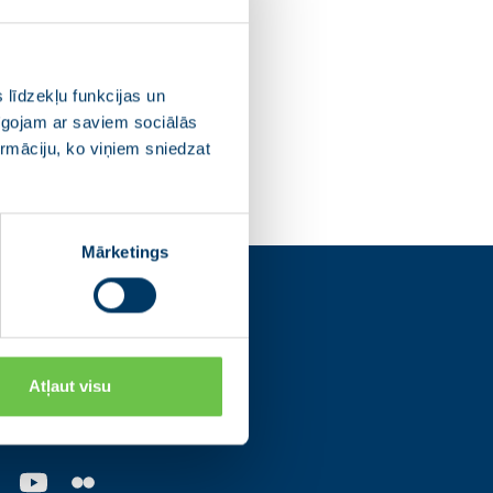
 līdzekļu funkcijas un
pīgojam ar saviem sociālās
ormāciju, ko viņiem sniedzat
Mārketings
s
Atļaut visu
os tīklos un uzzini
ajām norisēm.