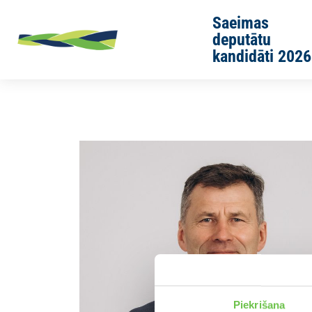
Skip to main content
Saeimas
deputātu
kandidāti 2026
Sākums
Jaunās Vienotības cilvēki
Jānis Neimanis
Piekrišana