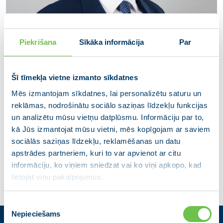
Piekrišana
Sīkāka informācija
Par
Šī tīmekļa vietne izmanto sīkdatnes
Mēs izmantojam sīkdatnes, lai personalizētu saturu un
reklāmas, nodrošinātu sociālo saziņas līdzekļu funkcijas
Jānis Skulte
un analizētu mūsu vietņu datplūsmu. Informāciju par to,
kā Jūs izmantojat mūsu vietni, mēs kopīgojam ar saviem
Alūksnes novada domes deputāts
sociālās saziņas līdzekļu, reklamēšanas un datu
apstrādes partneriem, kuri to var apvienot ar citu
informāciju, ko viņiem sniedzat vai ko viņi apkopo, kad
lietojat viņu pakalpojumus.
Piekrišanas
Nepieciešams
izvēle