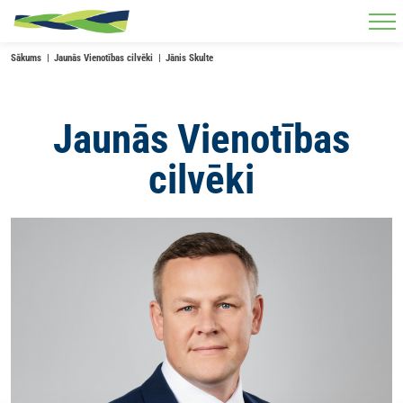
Skip to main content
Sākums
Jaunās Vienotības cilvēki
Jānis Skulte
Jaunās Vienotības
cilvēki