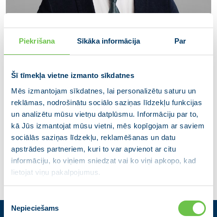
Piekrišana
Sīkāka informācija
Par
Šī tīmekļa vietne izmanto sīkdatnes
Mēs izmantojam sīkdatnes, lai personalizētu saturu un
reklāmas, nodrošinātu sociālo saziņas līdzekļu funkcijas
Juris Jerums
un analizētu mūsu vietņu datplūsmu. Informāciju par to,
kā Jūs izmantojat mūsu vietni, mēs kopīgojam ar saviem
Ķekavas novada domes deputāts
sociālās saziņas līdzekļu, reklamēšanas un datu
apstrādes partneriem, kuri to var apvienot ar citu
informāciju, ko viņiem sniedzat vai ko viņi apkopo, kad
lietojat viņu pakalpojumus.
Piekrišanas
Nepieciešams
izvēle