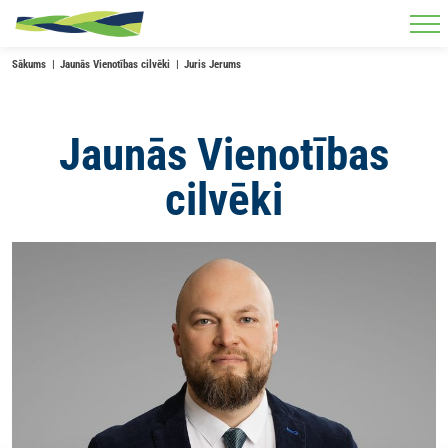
Skip to main content
Sākums
Jaunās Vienotības cilvēki
Juris Jerums
Jaunās Vienotības
cilvēki