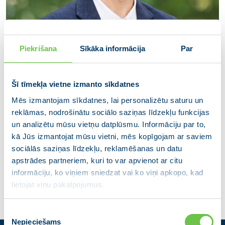
Piekrišana
Sīkāka informācija
Par
Šī tīmekļa vietne izmanto sīkdatnes
Mēs izmantojam sīkdatnes, lai personalizētu saturu un
reklāmas, nodrošinātu sociālo saziņas līdzekļu funkcijas
Kaspars Upenieks
un analizētu mūsu vietņu datplūsmu. Informāciju par to,
Kuldīgas novada domes deputāts (Kuldīgas
kā Jūs izmantojat mūsu vietni, mēs kopīgojam ar saviem
novadam)
sociālās saziņas līdzekļu, reklamēšanas un datu
apstrādes partneriem, kuri to var apvienot ar citu
informāciju, ko viņiem sniedzat vai ko viņi apkopo, kad
lietojat viņu pakalpojumus.
Piekrišanas
Nepieciešams
izvēle