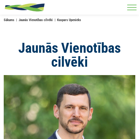
Skip to main content
Sākums
Jaunās Vienotības cilvēki
Kaspars Upenieks
Jaunās Vienotības
cilvēki