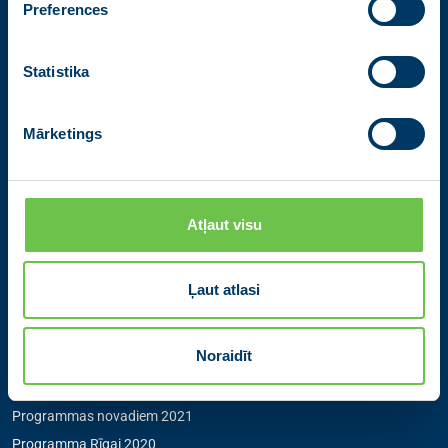
Preferences
Partiju apvienība Jaunā VIENOTĪBA
Zigfrīda Annas Meierovica bulvāris 12-3, Rīga, LV-1050
Statistika
+371 67205475
|
sekretare@vienotiba.lv
Medijiem saziņai:
informacija@vienotiba.lv
Mārketings
Izvēlne
Aktualitātes
Atļaut visu
Jaunās Vienotības statūti
Pārredzamības paziņojumi
Ļaut atlasi
Programmas novadiem 2025
Programma Rīgai 2025
Noraidīt
Programma Eiropai 2024
Programma Latvijai 2022
Programmas novadiem 2021
Programma Rīgai 2020