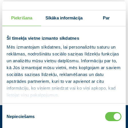
Piekrišana
Sīkāka informācija
Par
Šī tīmekļa vietne izmanto sīkdatnes
Mēs izmantojam sīkdatnes, lai personalizētu saturu un
Mārtiņš Spravņiks
reklāmas, nodrošinātu sociālo saziņas līdzekļu funkcijas
un analizētu mūsu vietņu datplūsmu. Informāciju par to,
Uzņēmējs
kā Jūs izmantojat mūsu vietni, mēs kopīgojam ar saviem
sociālās saziņas līdzekļu, reklamēšanas un datu
apstrādes partneriem, kuri to var apvienot ar citu
informāciju, ko viņiem sniedzat vai ko viņi apkopo, kad
lietojat viņu pakalpojumus.
Piekrišanas
Nepieciešams
izvēle