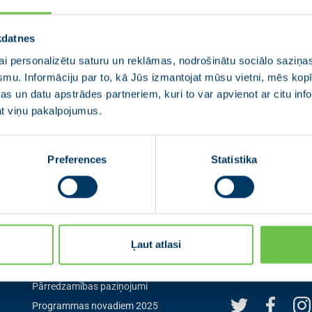
kdatnes
i personalizētu saturu un reklāmas, nodrošinātu sociālo saziņas
smu. Informāciju par to, kā Jūs izmantojat mūsu vietni, mēs ko
s un datu apstrādes partneriem, kuri to var apvienot ar citu inf
jat viņu pakalpojumus.
Preferences
Statistika
Izvēlne
Seko mum
Ļaut atlasi
Aktualitātes
Seko mums sociālaj
pirmais par aktuāl
0
Jaunās Vienotības statūti
Pārredzamības paziņojumi
Programmas novadiem 2025