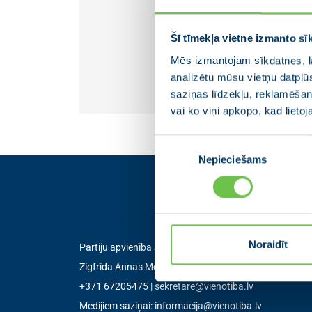
Šī tīmekļa vietne izmanto sī
Mēs izmantojam sīkdatnes, la
analizētu mūsu vietņu datplū
saziņas līdzekļu, reklamēšana
vai ko viņi apkopo, kad lieto
Piekrišanas
Nepieciešams
izvēle
Kontakti
Noraidīt
Partiju apvienība Jaunā VIENOTĪBA
Zigfrīda Annas Meierovica bulvāris 12-3, Rīga, LV-105
+371 67205475
|
sekretare@vienotiba.lv
Medijiem saziņai:
informacija@vienotiba.lv