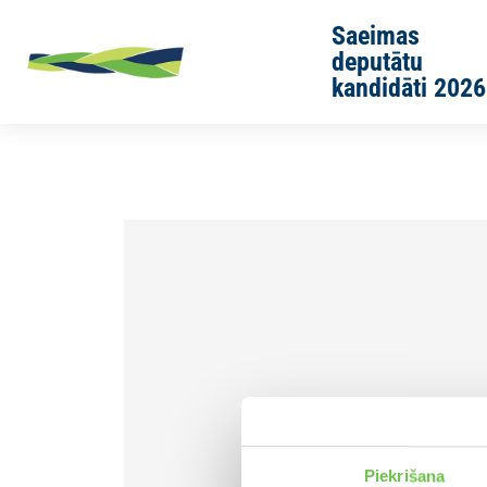
Skip to main content
Saeimas
deputātu
kandidāti 2026
Sākums
Jaunās Vienotības cilvēki
Olga Ozola
Piekrišana