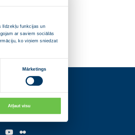
 līdzekļu funkcijas un
pīgojam ar saviem sociālās
ormāciju, ko viņiem sniedzat
Mārketings
s
Atļaut visu
os tīklos un uzzini
ajām norisēm.