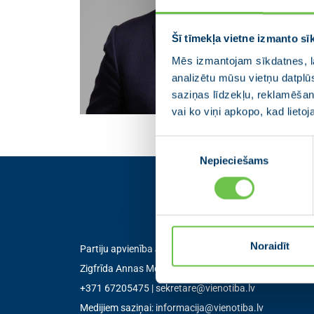
Šī tīmekļa vietne izmanto sī
Mēs izmantojam sīkdatnes, la
analizētu mūsu vietņu datplū
saziņas līdzekļu, reklamēšana
vai ko viņi apkopo, kad lieto
Piekrišanas
Nepieciešams
izvēle
Kontakti
Noraidīt
Partiju apvienība Jaunā VIENOTĪBA
Zigfrīda Annas Meierovica bulvāris 12-3, Rīga, LV-105
+371 67205475
|
sekretare@vienotiba.lv
Medijiem saziņai:
informacija@vienotiba.lv