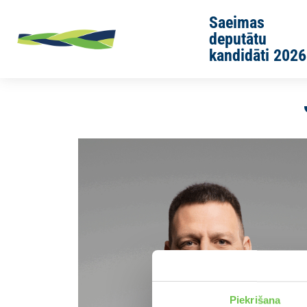
Skip to main content
Saeimas
deputātu
kandidāti 2026
Sākums
Jaunās Vienotības cilvēki
Raivis Anspaks
Piekrišana