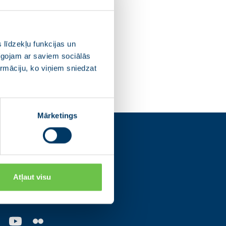
 līdzekļu funkcijas un
pīgojam ar saviem sociālās
ormāciju, ko viņiem sniedzat
Mārketings
s
Atļaut visu
os tīklos un uzzini
ajām norisēm.