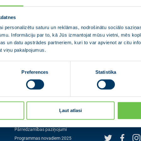
kdatnes
i personalizētu saturu un reklāmas, nodrošinātu sociālo saziņas
smu. Informāciju par to, kā Jūs izmantojat mūsu vietni, mēs ko
s un datu apstrādes partneriem, kuri to var apvienot ar citu inf
jat viņu pakalpojumus.
Preferences
Statistika
Izvēlne
Seko mum
Ļaut atlasi
Aktualitātes
Seko mums sociālaj
pirmais par aktuāl
0
Jaunās Vienotības statūti
Pārredzamības paziņojumi
Programmas novadiem 2025