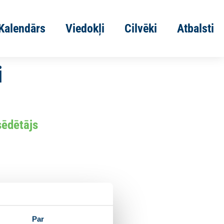
Kalendārs
Viedokļi
Cilvēki
Atbalsti
i
sēdētājs
Par