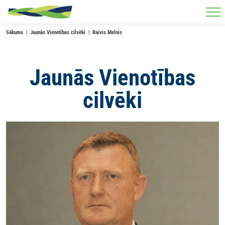
Skip to main content
Sākums
Jaunās Vienotības cilvēki
Raivis Melnis
Jaunās Vienotības
cilvēki