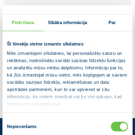
Piekrišana
Sīkāka informācija
Par
Šī tīmekļa vietne izmanto sīkdatnes
Mēs izmantojam sīkdatnes, lai personalizētu saturu un
Renārs Lazdiņš
reklāmas, nodrošinātu sociālo saziņas līdzekļu funkcijas
Vienotības jaunatnes organizācijas valdes
un analizētu mūsu vietņu datplūsmu. Informāciju par to,
loceklis
kā Jūs izmantojat mūsu vietni, mēs kopīgojam ar saviem
sociālās saziņas līdzekļu, reklamēšanas un datu
apstrādes partneriem, kuri to var apvienot ar citu
informāciju, ko viņiem sniedzat vai ko viņi apkopo, kad
lietojat viņu pakalpojumus.
Piekrišanas
Nepieciešams
izvēle