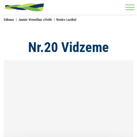
Skip to main content
Sākums
Jaunās Vienotības cilvēki
Renārs Lazdiņš
Nr.20 Vidzeme