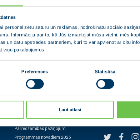
kdatnes
i personalizētu saturu un reklāmas, nodrošinātu sociālo saziņas
smu. Informāciju par to, kā Jūs izmantojat mūsu vietni, mēs ko
s un datu apstrādes partneriem, kuri to var apvienot ar citu inf
jat viņu pakalpojumus.
Preferences
Statistika
Izvēlne
Seko mum
Ļaut atlasi
Aktualitātes
Seko mums sociālaj
pirmais par aktuāl
0
Jaunās Vienotības statūti
Pārredzamības paziņojumi
Programmas novadiem 2025