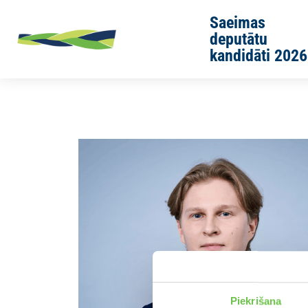
Skip to main content
Saeimas
deputātu
kandidāti 2026
Sākums
Jaunās Vienotības cilvēki
Rihards Irbe
Piekrišana