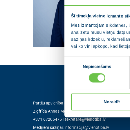
Šī tīmekļa vietne izmanto sī
Mēs izmantojam sīkdatnes, la
analizētu mūsu vietņu datplū
saziņas līdzekļu, reklamēšana
vai ko viņi apkopo, kad lieto
Piekrišanas
Nepieciešams
izvēle
Kontakti
Noraidīt
Partiju apvienība Jaunā VIENOTĪBA
Zigfrīda Annas Meierovica bulvāris 12-3, Rīga, LV-105
+371 67205475
|
sekretare@vienotiba.lv
Medijiem saziņai:
informacija@vienotiba.lv