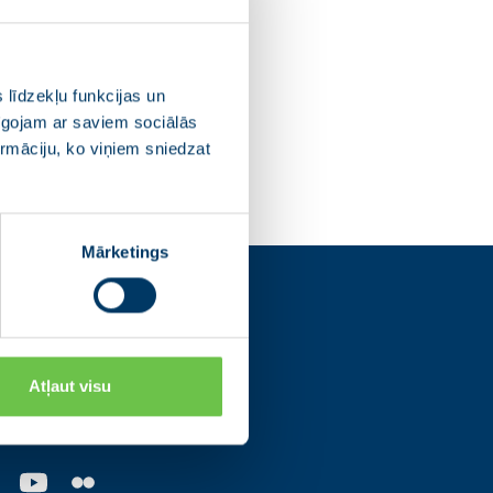
 līdzekļu funkcijas un
pīgojam ar saviem sociālās
ormāciju, ko viņiem sniedzat
Mārketings
s
Atļaut visu
os tīklos un uzzini
ajām norisēm.