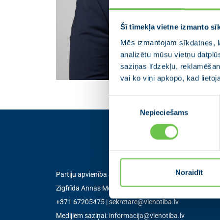
Šī tīmekļa vietne izmanto sī
Mēs izmantojam sīkdatnes, la
analizētu mūsu vietņu datplū
saziņas līdzekļu, reklamēšana
vai ko viņi apkopo, kad lieto
Piekrišanas
Nepieciešams
izvēle
Kontakti
Noraidīt
Partiju apvienība Jaunā VIENOTĪBA
Zigfrīda Annas Meierovica bulvāris 12-3, Rīga, LV-105
+371 67205475
|
sekretare@vienotiba.lv
Medijiem saziņai:
informacija@vienotiba.lv