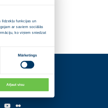
 līdzekļu funkcijas un
pīgojam ar saviem sociālās
ormāciju, ko viņiem sniedzat
Mārketings
s
Atļaut visu
os tīklos un uzzini
ajām norisēm.