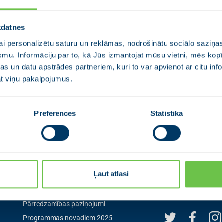
kdatnes
i personalizētu saturu un reklāmas, nodrošinātu sociālo saziņas
smu. Informāciju par to, kā Jūs izmantojat mūsu vietni, mēs ko
s un datu apstrādes partneriem, kuri to var apvienot ar citu inf
jat viņu pakalpojumus.
Preferences
Statistika
Izvēlne
Seko mum
Ļaut atlasi
Aktualitātes
Seko mums sociālaj
pirmais par aktuāl
0
Jaunās Vienotības statūti
Pārredzamības paziņojumi
Programmas novadiem 2025