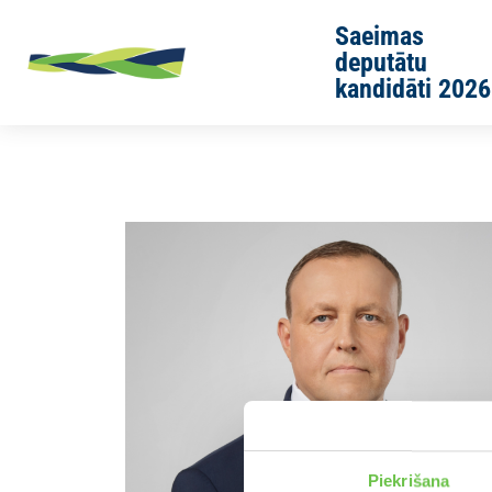
Skip to main content
Saeimas
deputātu
kandidāti 2026
Sākums
Jaunās Vienotības cilvēki
Rihards Kozlovskis
Piekrišana