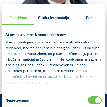
Piekrišana
Sīkāka informācija
Par
Šī tīmekļa vietne izmanto sīkdatnes
Mēs izmantojam sīkdatnes, lai personalizētu saturu un
Ruslans Bajārietis
reklāmas, nodrošinātu sociālo saziņas līdzekļu funkcijas
Jēkabpils novada domes deputāts
un analizētu mūsu vietņu datplūsmu. Informāciju par to,
(Jēkabpils reģionālā partija)
kā Jūs izmantojat mūsu vietni, mēs kopīgojam ar saviem
sociālās saziņas līdzekļu, reklamēšanas un datu
apstrādes partneriem, kuri to var apvienot ar citu
informāciju, ko viņiem sniedzat vai ko viņi apkopo, kad
lietojat viņu pakalpojumus.
Piekrišanas
Nepieciešams
izvēle