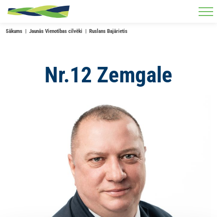
Skip to main content
Sākums
Jaunās Vienotības cilvēki
Ruslans Bajārietis
Nr.12 Zemgale