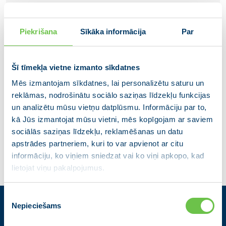
Piekrišana
Sīkāka informācija
Par
Šī tīmekļa vietne izmanto sīkdatnes
Mēs izmantojam sīkdatnes, lai personalizētu saturu un
Sanita Lūse
reklāmas, nodrošinātu sociālo saziņas līdzekļu funkcijas
un analizētu mūsu vietņu datplūsmu. Informāciju par to,
Pašvaldības pārvaldes vadītāja
kā Jūs izmantojat mūsu vietni, mēs kopīgojam ar saviem
sociālās saziņas līdzekļu, reklamēšanas un datu
apstrādes partneriem, kuri to var apvienot ar citu
informāciju, ko viņiem sniedzat vai ko viņi apkopo, kad
lietojat viņu pakalpojumus.
Piekrišanas
Nepieciešams
izvēle