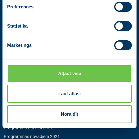
Kontakti
Preferences
Partiju apvienība Jaunā VIENOTĪBA
Zigfrīda Annas Meierovica bulvāris 12-3, Rīga, LV-1050
Statistika
+371 67205475
|
sekretare@vienotiba.lv
Medijiem saziņai:
informacija@vienotiba.lv
Mārketings
Izvēlne
Atļaut visu
Aktualitātes
Jaunās Vienotības statūti
Pārredzamības paziņojumi
Ļaut atlasi
Programmas novadiem 2025
Programma Rīgai 2025
Noraidīt
Programma Eiropai 2024
Programma Latvijai 2022
Programmas novadiem 2021