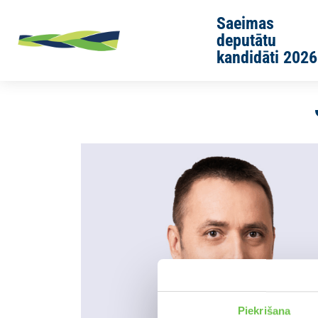
Skip to main content
Saeimas
deputātu
kandidāti 2026
Sākums
Jaunās Vienotības cilvēki
Uldis Ainārs
Piekrišana