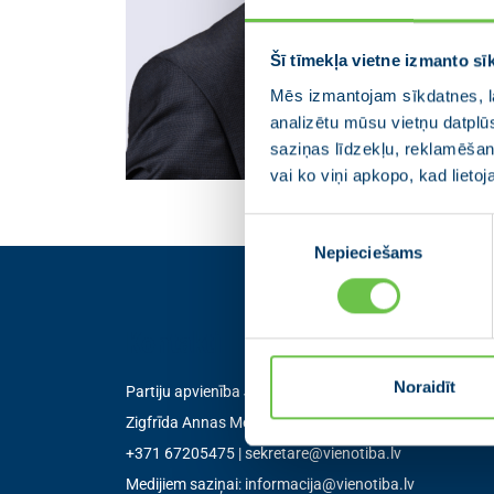
Šī tīmekļa vietne izmanto sī
Mēs izmantojam sīkdatnes, la
analizētu mūsu vietņu datplū
saziņas līdzekļu, reklamēšana
vai ko viņi apkopo, kad lieto
Piekrišanas
Nepieciešams
izvēle
Kontakti
Noraidīt
Partiju apvienība Jaunā VIENOTĪBA
Zigfrīda Annas Meierovica bulvāris 12-3, Rīga, LV-105
+371 67205475
|
sekretare@vienotiba.lv
Medijiem saziņai:
informacija@vienotiba.lv