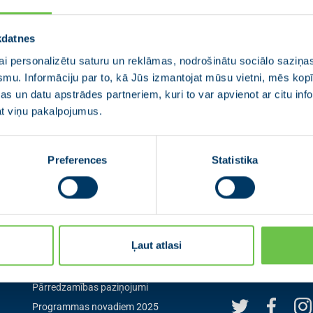
kdatnes
i personalizētu saturu un reklāmas, nodrošinātu sociālo saziņas
smu. Informāciju par to, kā Jūs izmantojat mūsu vietni, mēs ko
s un datu apstrādes partneriem, kuri to var apvienot ar citu inf
jat viņu pakalpojumus.
Preferences
Statistika
Izvēlne
Seko mum
Ļaut atlasi
Aktualitātes
Seko mums sociālaj
pirmais par aktuāl
0
Jaunās Vienotības statūti
Pārredzamības paziņojumi
Programmas novadiem 2025