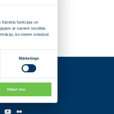
 līdzekļu funkcijas un
pīgojam ar saviem sociālās
ormāciju, ko viņiem sniedzat
Mārketings
s
Atļaut visu
os tīklos un uzzini
ajām norisēm.