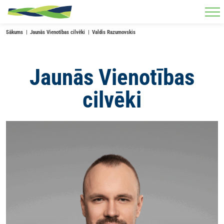
Skip to main content
Sākums
Jaunās Vienotības cilvēki
Valdis Razumovskis
Jaunās Vienotības
cilvēki