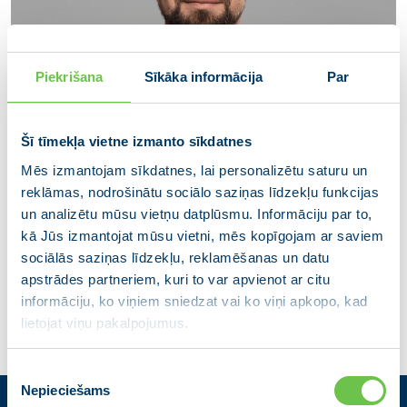
Piekrišana
Sīkāka informācija
Par
Šī tīmekļa vietne izmanto sīkdatnes
Mēs izmantojam sīkdatnes, lai personalizētu saturu un
reklāmas, nodrošinātu sociālo saziņas līdzekļu funkcijas
Valdis Razumovskis
un analizētu mūsu vietņu datplūsmu. Informāciju par to,
kā Jūs izmantojat mūsu vietni, mēs kopīgojam ar saviem
Salaspils novada domes deputāts
sociālās saziņas līdzekļu, reklamēšanas un datu
apstrādes partneriem, kuri to var apvienot ar citu
informāciju, ko viņiem sniedzat vai ko viņi apkopo, kad
lietojat viņu pakalpojumus.
Piekrišanas
Nepieciešams
izvēle