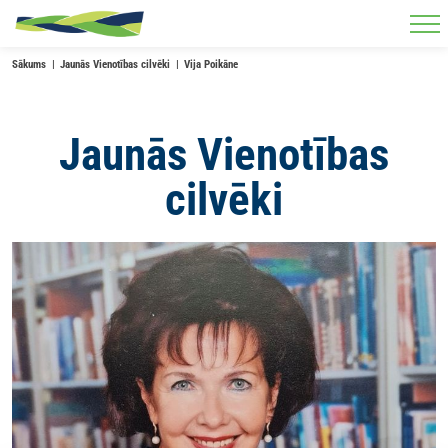
Skip to main content
Sākums
Jaunās Vienotības cilvēki
Vija Poikāne
Jaunās Vienotības
cilvēki