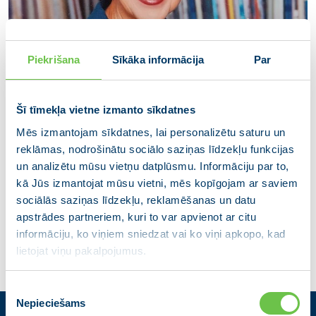
Piekrišana
Sīkāka informācija
Par
Šī tīmekļa vietne izmanto sīkdatnes
Mēs izmantojam sīkdatnes, lai personalizētu saturu un
reklāmas, nodrošinātu sociālo saziņas līdzekļu funkcijas
Vija Poikāne
un analizētu mūsu vietņu datplūsmu. Informāciju par to,
kā Jūs izmantojat mūsu vietni, mēs kopīgojam ar saviem
Rēzeknes valstspilsētas domes deputāte
sociālās saziņas līdzekļu, reklamēšanas un datu
apstrādes partneriem, kuri to var apvienot ar citu
informāciju, ko viņiem sniedzat vai ko viņi apkopo, kad
lietojat viņu pakalpojumus.
Piekrišanas
Nepieciešams
izvēle