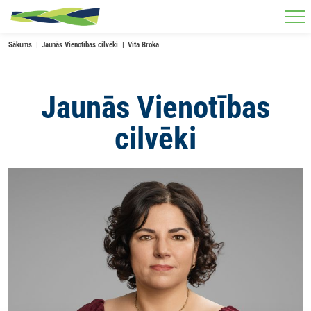
Skip to main content
Sākums
Jaunās Vienotības cilvēki
Vita Broka
Jaunās Vienotības
cilvēki