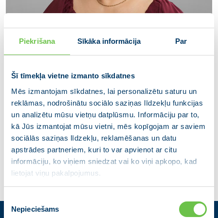
Piekrišana
Sīkāka informācija
Par
Šī tīmekļa vietne izmanto sīkdatnes
Mēs izmantojam sīkdatnes, lai personalizētu saturu un
reklāmas, nodrošinātu sociālo saziņas līdzekļu funkcijas
Vita Broka
un analizētu mūsu vietņu datplūsmu. Informāciju par to,
kā Jūs izmantojat mūsu vietni, mēs kopīgojam ar saviem
Ķekavas novada domes deputāte
sociālās saziņas līdzekļu, reklamēšanas un datu
apstrādes partneriem, kuri to var apvienot ar citu
informāciju, ko viņiem sniedzat vai ko viņi apkopo, kad
lietojat viņu pakalpojumus.
Piekrišanas
Nepieciešams
izvēle