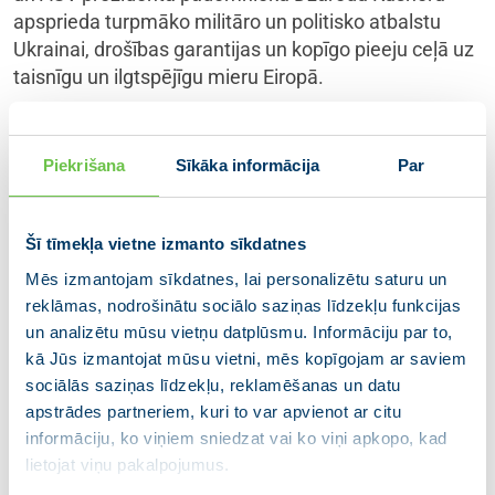
apsprieda turpmāko militāro un politisko atbalstu
Ukrainai, drošības garantijas un kopīgo pieeju ceļā uz
taisnīgu un ilgtspējīgu mieru Eiropā.
Sanāksmē Latvijas Ministru prezidente apliecināja
gatavību piedalīties Ukrainas ilgtermiņa drošības
Piekrišana
Sīkāka informācija
Par
garantēšanā un pauda skaidru atbalstu Parīzes
deklarācijai, uzsverot nepieciešamību saglabāt
vienotu un izlēmīgu starptautisko rīcību.
Šī tīmekļa vietne izmanto sīkdatnes
Mēs izmantojam sīkdatnes, lai personalizētu saturu un
“Latvija ir gatava sniegt ieguldījumu
reklāmas, nodrošinātu sociālo saziņas līdzekļu funkcijas
Ukrainas drošības garantijās un atbalsta
un analizētu mūsu vietņu datplūsmu. Informāciju par to,
Parīzes deklarāciju. Nākamais solis ir
kā Jūs izmantojat mūsu vietni, mēs kopīgojam ar saviem
sociālās saziņas līdzekļu, reklamēšanas un datu
lēmumu pieņemšana nacionāli, tostarp
apstrādes partneriem, kuri to var apvienot ar citu
Saeimā. Esam pateicīgi ASV un Labas
informāciju, ko viņiem sniedzat vai ko viņi apkopo, kad
gribas koalīcijas valstīm par
lietojat viņu pakalpojumus.
nozīmīgajiem centieniem miera