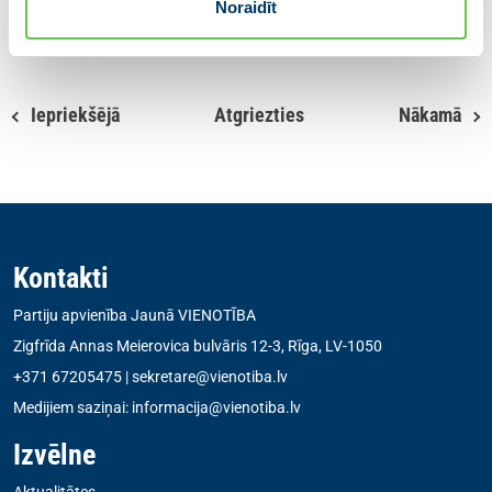
Noraidīt
Dalies ar ziņu
Iepriekšējā
Atgriezties
Nākamā
Kontakti
Partiju apvienība Jaunā VIENOTĪBA
Zigfrīda Annas Meierovica bulvāris 12-3, Rīga, LV-1050
+371 67205475
|
sekretare@vienotiba.lv
Medijiem saziņai:
informacija@vienotiba.lv
Izvēlne