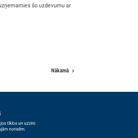
Mēs uzņemamies šo uzdevumu ar
Nākamā
s
os tīklos un uzzini
ajām norisēm.