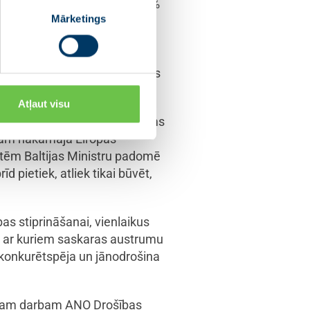
ar šiem mūsu lēmumiem par 5%
Mārketings
rdzības spēju stiprināšanai,”
bežas drošības un
ienam uz robežas ar
nepieņemami,” norādīja Latvijas
Atļaut visu
. Siliņa uzsvēra: “Finansējums
ektam nākamajā Eiropas
tātēm Baltijas Ministru padomē
d pietiek, atliek tikai būvēt,
as stiprināšanai, vienlaikus
, ar kuriem saskaras austrumu
a konkurētspēja un jānodrošina
ocesam darbam ANO Drošības