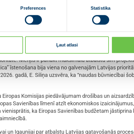
ima pieņēma pagājušajā nedēļā. Mēs, Baltijas valstis, 
Preferences
Statistika
līdzekļi tiks izmantoti mūsu nacionālo, kā arī NATO aizsa
u valdību vadītāji arī apliecināja ciešu sadarbību ārējās ro
. “Mēs turpināsim pretoties nelegālās migrācijas spied
ostarp balonu incidenti Lietuvā un Latvijā, ir bīstami un 
Ļaut atlasi
nansējuma nodrošināšanu un projekta turpmāko ieviešanu, E
prioritāte. Mērķis ir panākt maksimālu atbalstu šim proj
tica” īstenošana bija viena no galvenajām Latvijas priori
2026. gadā, E. Siliņa uzsvēra, ka “naudas būvniecībai šobrī
tu Eiropas Komisijas piedāvājumam drošības un aizsardzīb
opas Savienības līmenī atzīt ekonomiskos izaicinājumus
a vienisprātis, ka Eiropas Savienības budžetam jāstiprin
saimniecībā.
tuvai un Igaunijai par atbalstu Latvijas gatavošanās pr