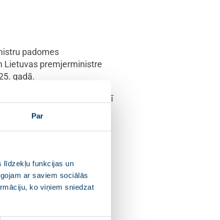
Ministru padomes
n Lietuvas premjerministre
25. gadā.
ta ieviešanas progresu, kā arī
udžetu.
Par
ds. Pabeidzām
nības ārējo robežu,
tot Ukrainu,” uzsvēra
 līdzekļu funkcijas un
pīgojam ar saviem sociālās
ormāciju, ko viņiem sniedzat
P. “Latvija jau sākusi pildīt