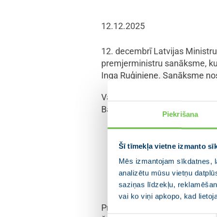
12.12.2025
12. decembrī Latvijas Ministru
premjerministru sanāksme, kur
Inga Ruģiniene. Sanāksme nosl
Valdību vadītāji apsprieda aktu
Baltijas valstu kopīgās inte
Piekrišana
“Baltijas valstīm 2025.
Šī tīmekļa vietne izmanto sī
atslēgšanos no BRELL, 
panācām progresu “Rail 
Mēs izmantojam sīkdatnes, la
analizētu mūsu vietņu datplū
Ministru prezidente Evik
saziņas līdzekļu, reklamēšana
vai ko viņi apkopo, kad lieto
Premjerministri vienoti apstipr