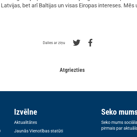
 Latvijas, bet arī Baltijas un visas Eiropas intereses. 
Dalies ar ziņu
Atgriezties
Izvēlne
Seko mum
Aktualitātes
Seko mums sociālaj
pirmais par aktuāl
0
Jaunās Vienotības statūti