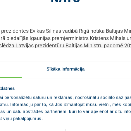
 prezidentes Evikas Siliņas vadībā Rīgā notika Baltijas 
ā piedalījās Igaunijas premjerministrs Kristens Mihals u
ēdza Latvijas prezidentūru Baltijas Ministru padomē 20
ālos reģionālās drošības jautājumus, “Rail Baltica” projek
reses sarunās par Eiropas Savienības nākamo daudzgadu b
Sīkāka informācija
 gads bijis izaicinošs, bet arī ciešas sadarbības ga
kdatnes
stiprinājām mūsu reģiona drošību un Eiropas Savie
Baltica” būvniecībā un cieši sadarbojāmies, atbals
i personalizētu saturu un reklāmas, nodrošinātu sociālo saziņas
smu. Informāciju par to, kā Jūs izmantojat mūsu vietni, mēs ko
a Siliņa.
s un datu apstrādes partneriem, kuri to var apvienot ar citu inf
jat viņu pakalpojumus.
ināja kopīgo mērķi – 2026. gadā aizsardzībai veltīt 5% no IK