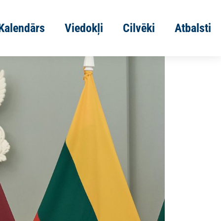
Kalendārs
Viedokļi
Cilvēki
Atbalsti