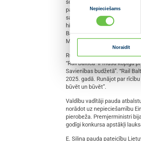
Piekrišanas
šo vēsturisko lēmumu, ko Sae
Nepieciešams
izvēle
padarām NATO stiprāku, jo šie 
sacīja E. Siliņa. Baltijas valst
hibrīdapdraudējumu novēršanā
Baltkrieviju. Šādi uzbrukumi, t
Ministru prezidente.
Noraidīt
Runājot par “Rail Baltica” fi
“Rail Baltica” ir mūsu kopīgā 
Savienības budžetā”. “Rail Bal
2025. gadā. Runājot par rīcību 
būvēt un būvēt”.
Valdību vadītāji pauda atbals
norādot uz nepieciešamību Eir
pierobeža. Premjerministri bij
godīgi konkursa apstākļi lauk
E. Siliņa pauda pateicību Lie