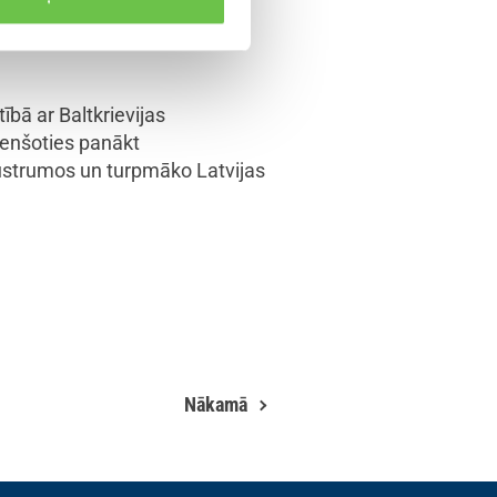
ebrukumu un turpinās sniegt
šams. Krievija turpina radīt
ībā ar Baltkrievijas
cenšoties panākt
 Austrumos un turpmāko Latvijas
Nākamā