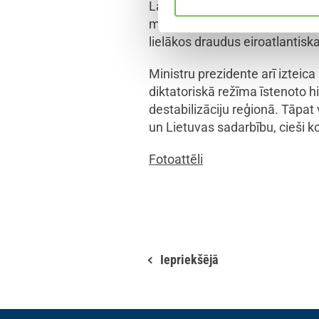
Latvija un Lietuva ir starp ak
militāro, politisko, finansiālo 
lielākos draudus eiroatlantiskaj
Ministru prezidente arī izteica
diktatoriskā režīma īstenoto
destabilizāciju reģionā. Tāpat
un Lietuvas sadarbību, cieši k
Fotoattēli
Iepriekšējā