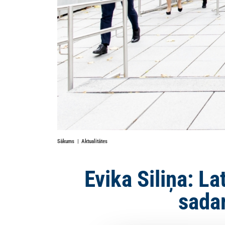
Sākums
Aktualitātes
Evika Siliņa: La
sadar