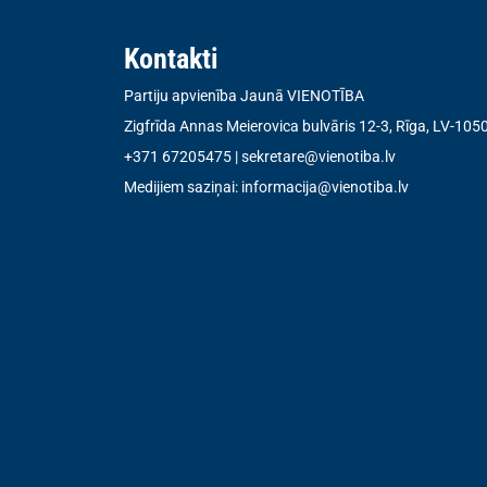
Kontakti
Partiju apvienība Jaunā VIENOTĪBA
Zigfrīda Annas Meierovica bulvāris 12-3, Rīga, LV-105
+371 67205475
|
sekretare@vienotiba.lv
Medijiem saziņai:
informacija@vienotiba.lv