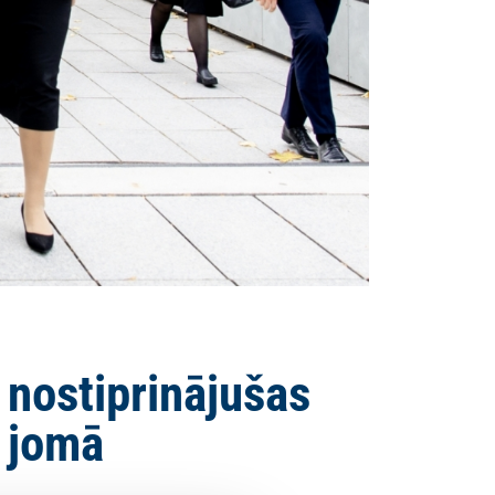
k nostiprinājušas
s jomā