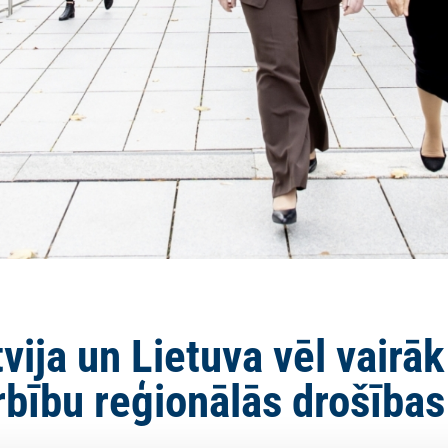
tvija un Lietuva vēl vairā
bību reģionālās drošība