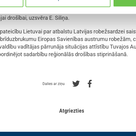
tīvākajām Ukrainas atbalstītājām tās cīņā pret Krievijas i
un cita veida atbalstu Ukrainai tik ilgi, cik tas būs nepiecie
ai drošībai, uzsvēra E. Siliņa.
 pateicību Lietuvai par atbalstu Latvijas robežsardzei saist
 hibrīduzbrukumu Eiropas Savienības austrumu robežām, 
 valdību vadītājas pārrunāja situācijas attīstību Tuvajos
oordinējot sadarbību reģionālās drošības stiprināšanā.
Dalies ar ziņu
Atgriezties