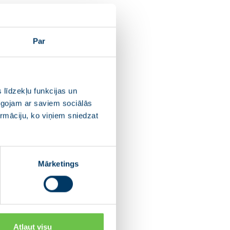
pīgos enerģētikas un
Par
tiekoties ar kaimiņvalsts
 līdzekļu funkcijas un
pīgojam ar saviem sociālās
ošības, gan enerģētikas,
ormāciju, ko viņiem sniedzat
oti maz atšķirīgā,”
Mārketings
adarbojoties trim Baltijas
i mobilitātei. Tāpat pārrunāta
 ko Baltijas valstis plāno
Atļaut visu