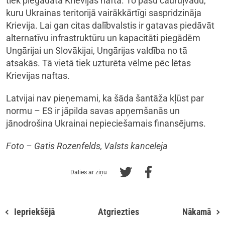
tiek piegādāta Krievijas nafta. To pašu cauruļvadu,
kuru Ukrainas teritorijā vairākkārtīgi saspridzināja
Krievija. Lai gan citas dalībvalstis ir gatavas piedāvāt
alternatīvu infrastruktūru un kapacitāti piegādēm
Ungārijai un Slovākijai, Ungārijas valdība no tā
atsakās. Tā vietā tiek uzturēta vēlme pēc lētas
Krievijas naftas.
Latvijai nav pieņemami, ka šāda šantāža kļūst par
normu – ES ir jāpilda savas apņemšanās un
jānodrošina Ukrainai nepieciešamais finansējums.
Foto – Gatis Rozenfelds, Valsts kanceleja
Dalies ar ziņu
Iepriekšējā
Atgriezties
Nākamā