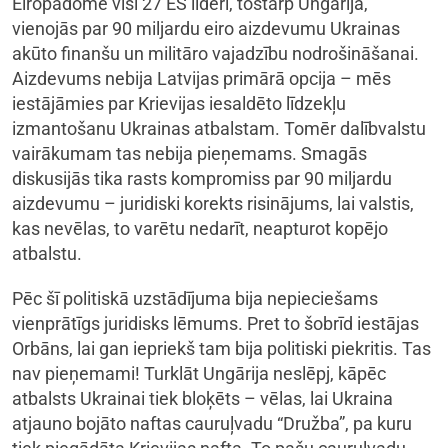
Eiropadomē visi 27 ES līderi, tostarp Ungārija,
vienojās par 90 miljardu eiro aizdevumu Ukrainas
akūto finanšu un militāro vajadzību nodrošināšanai.
Aizdevums nebija Latvijas primārā opcija – mēs
iestājāmies par Krievijas iesaldēto līdzekļu
izmantošanu Ukrainas atbalstam. Tomēr dalībvalstu
vairākumam tas nebija pieņemams. Smagās
diskusijās tika rasts kompromiss par 90 miljardu
aizdevumu – juridiski korekts risinājums, lai valstis,
kas nevēlas, to varētu nedarīt, neapturot kopējo
atbalstu.
Pēc šī politiskā uzstādījuma bija nepieciešams
vienprātīgs juridisks lēmums. Pret to šobrīd iestājas
Orbāns, lai gan iepriekš tam bija politiski piekritis. Tas
nav pieņemami! Turklāt Ungārija neslēpj, kāpēc
atbalsts Ukrainai tiek bloķēts – vēlas, lai Ukraina
atjauno bojāto naftas cauruļvadu “Družba”, pa kuru