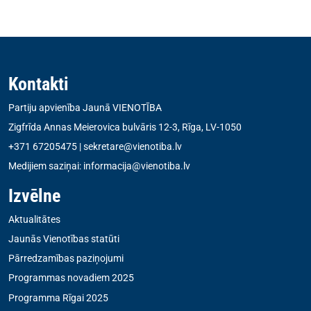
Kontakti
Partiju apvienība Jaunā VIENOTĪBA
Zigfrīda Annas Meierovica bulvāris 12-3, Rīga, LV-1050
+371 67205475
|
sekretare@vienotiba.lv
Medijiem saziņai:
informacija@vienotiba.lv
Izvēlne
Aktualitātes
Jaunās Vienotības statūti
Pārredzamības paziņojumi
Programmas novadiem 2025
Programma Rīgai 2025