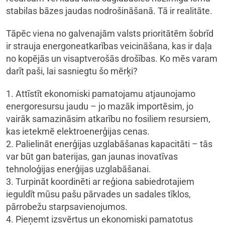
stabilas bāzes jaudas nodrošināšanā. Tā ir realitāte.
Tāpēc viena no galvenajām valsts prioritātēm šobrīd
ir strauja energoneatkarības veicināšana, kas ir daļa
no kopējās un visaptverošās drošības. Ko mēs varam
darīt paši, lai sasniegtu šo mērķi?
1. Attīstīt ekonomiski pamatojamu atjaunojamo
energoresursu jaudu – jo mazāk importēsim, jo
vairāk samazināsim atkarību no fosiliem resursiem,
kas ietekmē elektroenerģijas cenas.
2. Palielināt enerģijas uzglabāšanas kapacitāti – tās
var būt gan baterijas, gan jaunas inovatīvas
tehnoloģijas enerģijas uzglabāšanai.
3. Turpināt koordinēti ar reģiona sabiedrotajiem
ieguldīt mūsu pašu pārvades un sadales tīklos,
pārrobežu starpsavienojumos.
4. Pieņemt izsvērtus un ekonomiski pamatotus