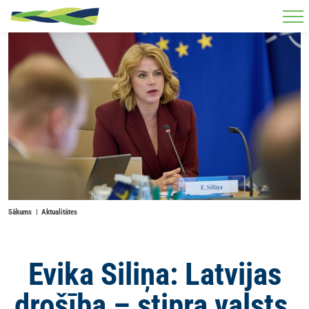
Skip to main content
Sākums
Aktualitātes
Evika Siliņa: Latvijas
drošība – stipra valsts,