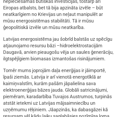
nepieciešamas būtiskas investīcijas, tostarp arī
Eiropas atbalsts, bet tā bija apzināta izvēle – būt
neatkarīgiem no Krievijas un neļaut manipulēt ar
mūsu energosistēmas stabilitāti. Tā ir mūsu
ģeopolitiskā izvēle un mūsu neatkarība.
Latvijas energosistēma jau šobrīd balstās uz spēcīgu
atjaunojamo resursu bāzi –hidroelektrostacijām
Daugavā, arvien pieaugošu vēja un saules ģenerāciju,
ilgtspējīgiem biomasas izmantošas risinājumiem.
Tomēr mums joprojām daļa enerģijas ir jāimportē,
īpaši ziemās. Latvija ir arī vienotā energotīklā ar
kaimiņvalstīm, kurām pašām jāpalielina sava
elektroenerģijas bāzes jauda. Globāli satricinājumi,
piemēram, karadarbība Tuvajos Austrumos, turpinās
atstāt ietekmi uz Latvijas mājsaimniecību un
uzņēmumu rēķiniem. Jāapzinās, ka dabasgāzei kā
resursam vēl kādu laiku saglabāsies nozīmīga loma