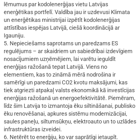
lēmumus par kodolenerģijas vietu Latvijas
enerģētikas portfelī. Valdība jau ir uzdevusi Klimata
un enerģētikas ministrijai izpētīt kodolenerģijas
attīstības iespējas Latvijā, ciešā koordinācijā ar
Igauniju.
5. Nepieciešams saprotams un paredzams ES
regulējums – ar skaidriem un sabiedrībai izdevīgiem
nosacījumiem uzņēmējiem, lai varētu ieguldīt
enerģijas ražošanā tepat Latvijā. Viens no
elementiem, kas to zināmā mērā nodrošina ir
samērīgi un paredzami CO2 kvotu maksājumi, kas
tiek atgriezti atpakaļ valsts ekonomikā kā investīcijas
enerģijas ražošanā un energoefektivitātē. Piemēram,
līdz šim Latvija to izmantoja ēku siltināšanai, publisko
ēku renovēšanai, apkures sistēmu modernizācijai,
saules paneļu, siltumsūkņu, elektroauto un to uzlādes
infrastruktūras izveidei.
6. Netērēt to enerģiju, ko var saprātīgi ietaupīt.