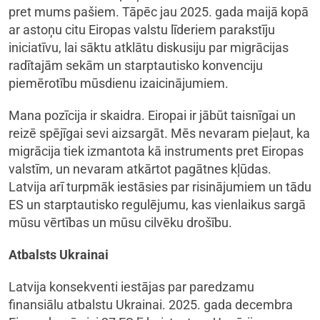
pret mums pašiem. Tāpēc jau 2025. gada maijā kopā
ar astoņu citu Eiropas valstu līderiem parakstīju
iniciatīvu, lai sāktu atklātu diskusiju par migrācijas
radītajām sekām un starptautisko konvenciju
piemērotību mūsdienu izaicinājumiem.
Mana pozīcija ir skaidra. Eiropai ir jābūt taisnīgai un
reizē spējīgai sevi aizsargāt. Mēs nevaram pieļaut, ka
migrācija tiek izmantota kā instruments pret Eiropas
valstīm, un nevaram atkārtot pagātnes kļūdas.
Latvija arī turpmāk iestāsies par risinājumiem un tādu
ES un starptautisko regulējumu, kas vienlaikus sargā
mūsu vērtības un mūsu cilvēku drošību.
Atbalsts Ukrainai
Latvija konsekventi iestājas par paredzamu
finansiālu atbalstu Ukrainai. 2025. gada decembra