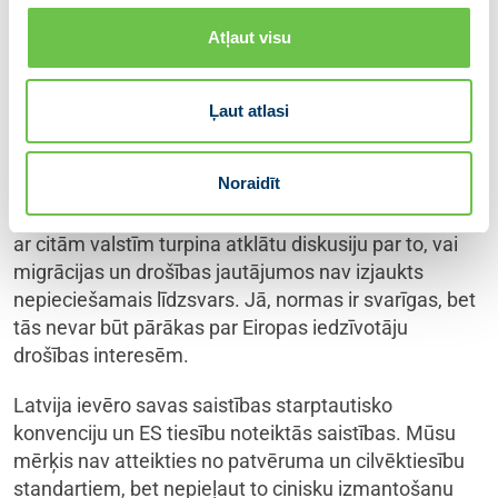
Atļaut visu
Ja uz Latvijas robežas tiek īstenots organizēts
spiediens, tad citām Eiropas valstīm ir grūtības izraidīt
cilvēkus, kuri uzturas valstī nelikumīgi vai ir izdarījuši
Ļaut atlasi
smagus noziegumus. Atsevišķos gadījumos Eiropas
Cilvēktiesību konvencijas interpretācija ir ierobežojusi
Noraidīt
valstu iespējas pilnvērtīgi īstenot savus pienākumus
un sabiedrības gaidas par drošību. Tāpēc Latvija kopā
ar citām valstīm turpina atklātu diskusiju par to, vai
migrācijas un drošības jautājumos nav izjaukts
nepieciešamais līdzsvars. Jā, normas ir svarīgas, bet
tās nevar būt pārākas par Eiropas iedzīvotāju
drošības interesēm.
Latvija ievēro savas saistības starptautisko
konvenciju un ES tiesību noteiktās saistības. Mūsu
mērķis nav atteikties no patvēruma un cilvēktiesību
standartiem, bet nepieļaut to cinisku izmantošanu