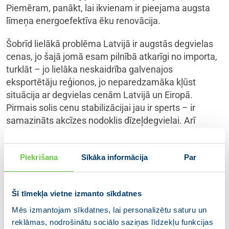
Piemēram, panākt, lai ikvienam ir pieejama augsta
līmeņa energoefektīva ēku renovācija.
Šobrīd lielākā problēma Latvijā ir augstās degvielas
cenas, jo šajā jomā esam pilnībā atkarīgi no importa,
turklāt – jo lielāka neskaidrība galvenajos
eksportētāju reģionos, jo neparedzamāka kļūst
situācija ar degvielas cenām Latvijā un Eiropā.
Pirmais solis cenu stabilizācijai jau ir sperts – ir
samazināts akcīzes nodoklis dīzeļdegvielai. Arī
nākamajiem lēmumiem jābūt mērķētiem, lai
mazinātu ietekmi uz iedzīvotājiem un neizraisītu
Piekrišana
Sīkāka informācija
Par
nevēlamus blakusefektus, tostarp inflāciju.
Migrācija un ES ārējā robeža
Šī tīmekļa vietne izmanto sīkdatnes
Notikumi Tuvajos Austrumos var tieši ietekmēt
Mēs izmantojam sīkdatnes, lai personalizētu saturu un
Eiropu arī migrācijas jomā. Tāpēc pagājušās nedēļas
reklāmas, nodrošinātu sociālo saziņas līdzekļu funkcijas