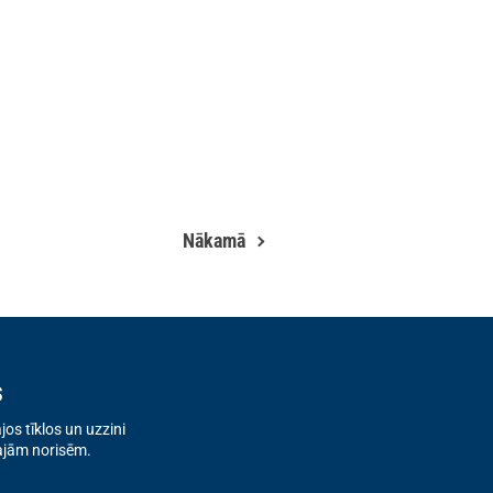
Nākamā
s
os tīklos un uzzini
ajām norisēm.