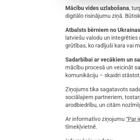
Mācību vides uzlabošana
, tu
digitālo risinājumu ziņā. Būtisks
Atbalsts bērniem no Ukrainas
latviešu valodu un integrēties 
grūtības, ko radījuši kara vai m
Sadarbībai ar vecākiem un sa
mācību procesā un veicināt sabi
komunikāciju – skaidri stāstot
Ziņojums tika sagatavots sadar
sociālajiem partneriem, tostar
arodbiedrību, un citām nozīmī
Ar informatīvo ziņojumu
“Par i
tīmekļvietnē.