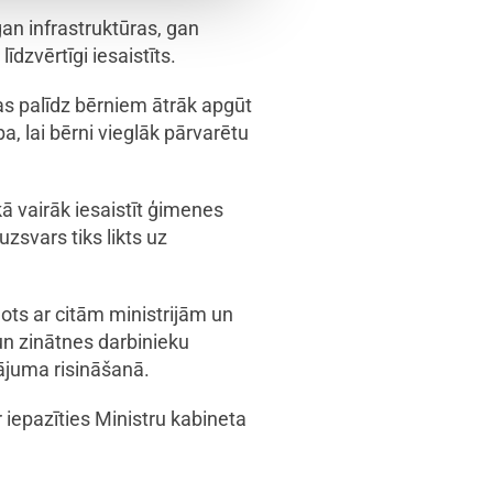
gan infrastruktūras, gan
līdzvērtīgi iesaistīts.
as palīdz bērniem ātrāk apgūt
a, lai bērni vieglāk pārvarētu
ā vairāk iesaistīt ģimenes
zsvars tiks likts uz
ots ar citām ministrijām un
 un zinātnes darbinieku
tājuma risināšanā.
 iepazīties Ministru kabineta