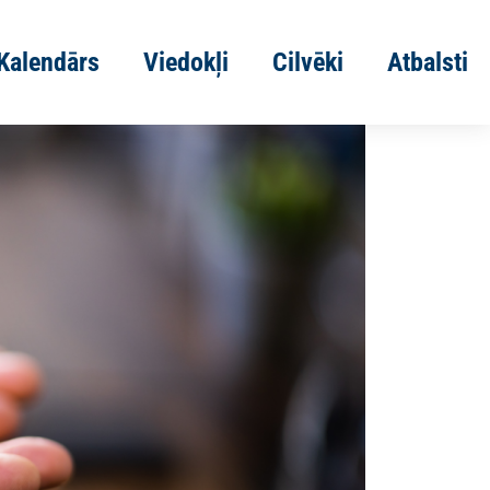
Kalendārs
Viedokļi
Cilvēki
Atbalsti