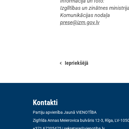
Informācija un foto:
Izglītības un zinātnes ministrij
Komunikācijas nodaļa
prese@izm.gov.lv
Iepriekšējā
Kontakti
Partiju apvienība Jaunā VIENOTĪBA
Zigfrīda Annas Meierovica bulvāris 12-3, Rīga, LV-105
+371 67205475
|
sekretare@vienotiba.lv