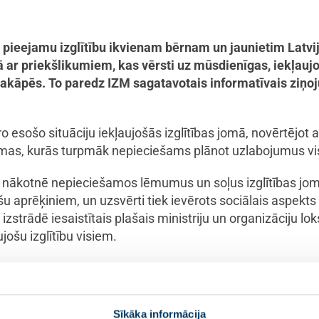
n pieejamu izglītību ikvienam bērnam un jaunietim Latvijā
ajā ar priekšlikumiem, kas vērsti uz mūsdienīgas, iekļau
 pakāpēs. To paredz IZM sagatavotais informatīvais ziņoj
 esošo situāciju iekļaujošās izglītības jomā, novērtējot at
jomas, kurās turpmāk nepieciešams plānot uzlabojumus vis
ē nākotnē nepieciešamos lēmumus un soļus izglītības jom
nšu aprēķiniem, un uzsvērti tiek ievērots sociālais aspekt
u izstrādē iesaistītais plašais ministriju un organizāciju l
ošu izglītību visiem.
enam bērnam Latvijā būtu vienlīdzīgas iespējas iegūt kvalita
es apstākļiem. Iekļaujošas izglītības stiprināšana nozīmē –
 vidi skolēniem,” pauž izglītības un zinātnes ministre
Da
Sīkāka informācija