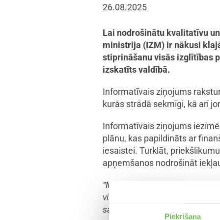
26.08.2025
Lai nodrošinātu kvalitatīvu u
ministrija (IZM) ir nākusi kl
stiprināšanu visās izglītības
izskatīts valdībā.
Informatīvais ziņojums raksturo
kurās strādā sekmīgi, kā arī 
Informatīvais ziņojums iezīm
plānu, kas papildināts ar fina
iesaistei. Turklāt, priekšlikum
apņemšanos nodrošināt iekļauj
“Mūsu mērķis ir panākt, lai ikvi
viņa spējām, veselības vai dzīv
sagatavotus pedagogus un drošu
Piekrišana