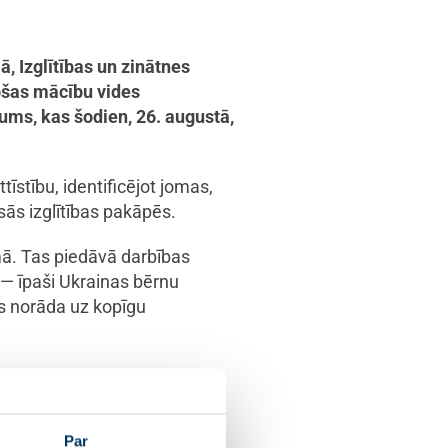
, Izglītības un zinātnes
jošas mācību vides
ums, kas šodien, 26. augustā,
tīstību, identificējot jomas,
ās izglītības pakāpēs.
ā. Tas piedāvā darbības
s — īpaši Ukrainas bērnu
oks norāda uz kopīgu
tīvu izglītību neatkarīgi no
 vairāk speciālistu, labāk
ce Melbārde
.
Par