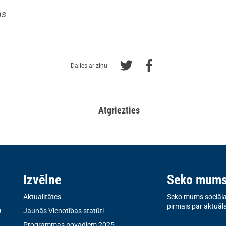
as
Dalies ar ziņu
Atgriezties
Izvēlne
Seko mum
Aktualitātes
Seko mums sociālaj
pirmais par aktuāl
0
Jaunās Vienotības statūti
Programmas novadiem 2025