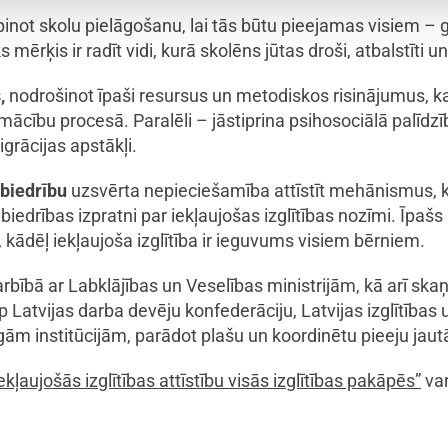
rpinot skolu pielāgošanu, lai tās būtu pieejamas visiem – 
 mērķis ir radīt vidi, kurā skolēns jūtas droši, atbalstīti un 
,
nodrošinot īpaši resursus un metodiskos risinājumus, k
mācību procesā. Paralēli – jāstiprina psihosociālā palīdzīb
igrācijas apstākļi.
biedrību
uzsvērta nepieciešamība attīstīt mehānismus, k
edrības izpratni par iekļaujošas izglītības nozīmi. Īpašs u
, kādēļ iekļaujoša izglītība ir ieguvums visiem bērniem.
bībā ar Labklājības un Veselības ministrijām, kā arī skaņ
p Latvijas darba devēju konfederāciju, Latvijas izglītības
gām institūcijām, parādot plašu un koordinētu pieeju jau
ekļaujošās izglītības attīstību visās izglītības pakāpēs”
var