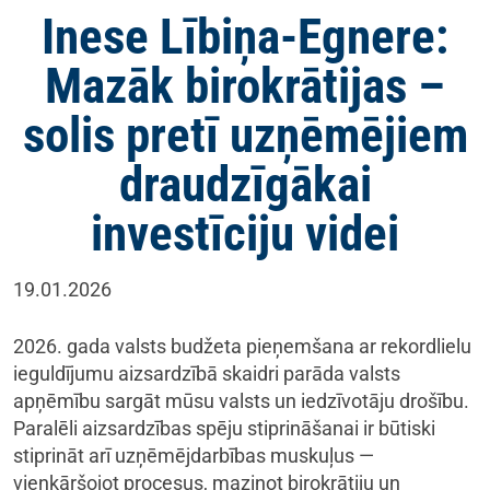
Inese Lībiņa-Egnere:
Mazāk birokrātijas –
solis pretī uzņēmējiem
draudzīgākai
investīciju videi
19.01.2026
2026. gada valsts budžeta pieņemšana ar rekordlielu
ieguldījumu aizsardzībā skaidri parāda valsts
apņēmību sargāt mūsu valsts un iedzīvotāju drošību.
Paralēli aizsardzības spēju stiprināšanai ir būtiski
stiprināt arī uzņēmējdarbības muskuļus —
vienkāršojot procesus, mazinot birokrātiju un