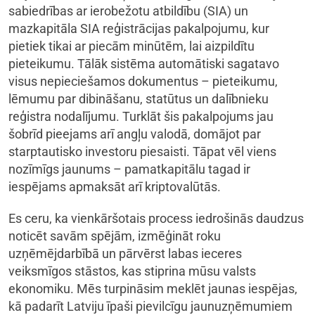
sabiedrības ar ierobežotu atbildību (SIA) un
mazkapitāla SIA reģistrācijas pakalpojumu, kur
pietiek tikai ar piecām minūtēm, lai aizpildītu
pieteikumu. Tālāk sistēma automātiski sagatavo
visus nepieciešamos dokumentus – pieteikumu,
lēmumu par dibināšanu, statūtus un dalībnieku
reģistra nodalījumu. Turklāt šis pakalpojums jau
šobrīd pieejams arī angļu valodā, domājot par
starptautisko investoru piesaisti. Tāpat vēl viens
nozīmīgs jaunums – pamatkapitālu tagad ir
iespējams apmaksāt arī kriptovalūtās.
Es ceru, ka vienkāršotais process iedrošinās daudzus
noticēt savām spējām, izmēģināt roku
uzņēmējdarbībā un pārvērst labas ieceres
veiksmīgos stāstos, kas stiprina mūsu valsts
ekonomiku. Mēs turpināsim meklēt jaunas iespējas,
kā padarīt Latviju īpaši pievilcīgu jaunuzņēmumiem