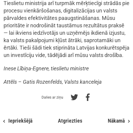
Tieslietu ministrija arī turpmāk mērķtiecīgi strādās pie
procesu vienkāršošanas, digitalizācijas un valsts
pārvaldes efektivitātes paaugstināšanas. Mūsu
prioritāte ir nodrošināt taustāmus rezultātus praksē
— lai ikviens iedzīvotājs un uzņēmējs ikdienā izjustu,
ka valsts pakalpojumi kļūst ātrāki, saprotamāki un
ērtāki. Tieši šādi tiek stiprināta Latvijas konkurētspēja
un investīciju vide, tādējādi arī mūsu valsts drošība.
Inese Lībiņa-Egnere, tieslietu ministre
Attēls – Gatis Rozenfelds, Valsts kanceleja
Dalies ar ziņu
Iepriekšējā
Atgriezties
Nākamā