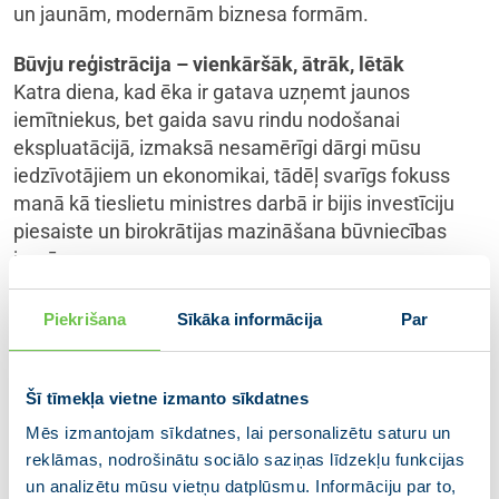
un jaunām, modernām biznesa formām.
Būvju reģistrācija – vienkāršāk, ātrāk, lētāk
Katra diena, kad ēka ir gatava uzņemt jaunos
iemītniekus, bet gaida savu rindu nodošanai
ekspluatācijā, izmaksā nesamērīgi dārgi mūsu
iedzīvotājiem un ekonomikai, tādēļ svarīgs fokuss
manā kā tieslietu ministres darbā ir bijis investīciju
piesaiste un birokrātijas mazināšana būvniecības
jomā.
Esmu patiesi lepna, ka 2026. gada 6. janvārī darbu
Piekrišana
Sīkāka informācija
Par
sāka vienotais būves reģistrācijas pakalpojums.
Īpašniekam vairs nav jāvēršas trīs dažādās iestādēs
(būvvaldē, Valsts zemes dienestā un Zemesgrāmatā)
Šī tīmekļa vietne izmanto sīkdatnes
ar iesniegumiem, bet pietiek ar vienu iesniegumu
Mēs izmantojam sīkdatnes, lai personalizētu saturu un
Būvniecības informācijas sistēmā (BIS). Pārējās
reklāmas, nodrošinātu sociālo saziņas līdzekļu funkcijas
reģistrācijas darbības secīgi nodrošinās atbildīgās
un analizētu mūsu vietņu datplūsmu. Informāciju par to,