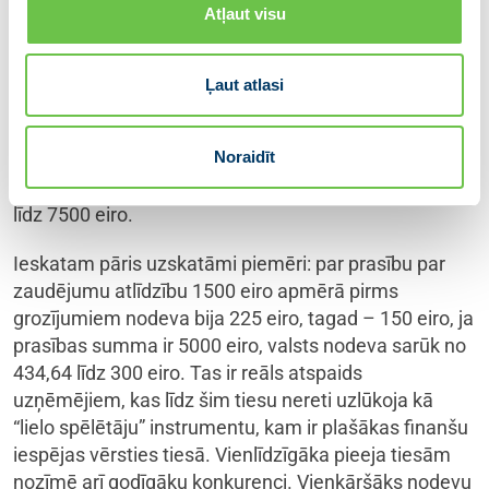
Atļaut visu
izstrādātās izmaiņas Civilprocesa likumā, kas paredz
ne tikai skaidrus un saprotamus nodevu noteikšanas
principus, bet arī valsts nodevas maksimālā apmēra
Ļaut atlasi
ierobežojumu. Tagad tiesvedības nodeva vairs netiek
noteikta procentuālā izteiksmē, bet gan konkrētā
Noraidīt
naudas apmērā. Ar grozījumiem ieviests valsts
nodevas apmēra samazinājums mantiskās prasībās
līdz 7500 eiro.
Ieskatam pāris uzskatāmi piemēri: par prasību par
zaudējumu atlīdzību 1500 eiro apmērā pirms
grozījumiem nodeva bija 225 eiro, tagad – 150 eiro, ja
prasības summa ir 5000 eiro, valsts nodeva sarūk no
434,64 līdz 300 eiro. Tas ir reāls atspaids
uzņēmējiem, kas līdz šim tiesu nereti uzlūkoja kā
“lielo spēlētāju” instrumentu, kam ir plašākas finanšu
iespējas vērsties tiesā. Vienlīdzīgāka pieeja tiesām
nozīmē arī godīgāku konkurenci. Vienkāršāks nodevu