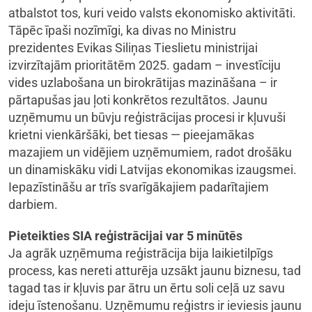
atbalstot tos, kuri veido valsts ekonomisko aktivitāti.
Tāpēc īpaši nozīmīgi, ka divas no Ministru
prezidentes Evikas Siliņas Tieslietu ministrijai
izvirzītajām prioritātēm 2025. gadam – investīciju
vides uzlabošana un birokrātijas mazināšana – ir
pārtapušas jau ļoti konkrētos rezultātos. Jaunu
uzņēmumu un būvju reģistrācijas procesi ir kļuvuši
krietni vienkāršāki, bet tiesas — pieejamākas
mazajiem un vidējiem uzņēmumiem, radot drošāku
un dinamiskāku vidi Latvijas ekonomikas izaugsmei.
Iepazīstināšu ar trīs svarīgākajiem padarītajiem
darbiem.
Pieteikties SIA reģistrācijai var 5 minūtēs
Ja agrāk uzņēmuma reģistrācija bija laikietilpīgs
process, kas nereti atturēja uzsākt jaunu biznesu, tad
tagad tas ir kļuvis par ātru un ērtu soli ceļā uz savu
ideju īstenošanu. Uzņēmumu reģistrs ir ieviesis jaunu