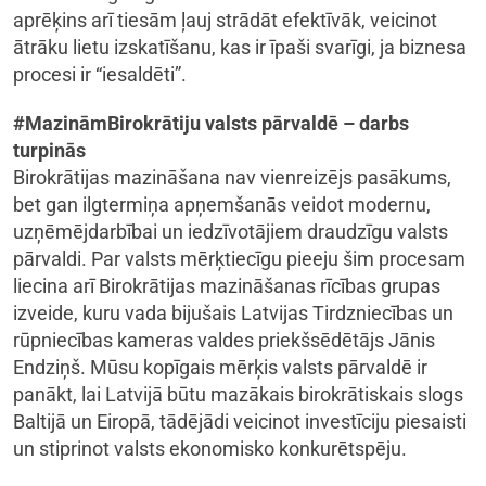
aprēķins arī tiesām ļauj strādāt efektīvāk, veicinot
ātrāku lietu izskatīšanu, kas ir īpaši svarīgi, ja biznesa
procesi ir “iesaldēti”.
#MazināmBirokrātiju valsts pārvaldē – darbs
turpinās
Birokrātijas mazināšana nav vienreizējs pasākums,
bet gan ilgtermiņa apņemšanās veidot modernu,
uzņēmējdarbībai un iedzīvotājiem draudzīgu valsts
pārvaldi. Par valsts mērķtiecīgu pieeju šim procesam
liecina arī Birokrātijas mazināšanas rīcības grupas
izveide, kuru vada bijušais Latvijas Tirdzniecības un
rūpniecības kameras valdes priekšsēdētājs Jānis
Endziņš. Mūsu kopīgais mērķis valsts pārvaldē ir
panākt, lai Latvijā būtu mazākais birokrātiskais slogs
Baltijā un Eiropā, tādējādi veicinot investīciju piesaisti
un stiprinot valsts ekonomisko konkurētspēju.