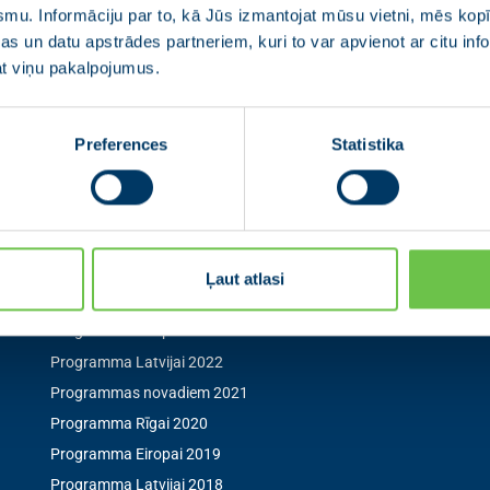
smu. Informāciju par to, kā Jūs izmantojat mūsu vietni, mēs ko
s un datu apstrādes partneriem, kuri to var apvienot ar citu inf
jat viņu pakalpojumus.
Izvēlne
Seko mum
Preferences
Statistika
Aktualitātes
Seko mums sociālaj
pirmais par aktuāl
0
Jaunās Vienotības statūti
Pārredzamības paziņojumi
Programmas novadiem 2025
Ļaut atlasi
Programma Rīgai 2025
Programma Eiropai 2024
Programma Latvijai 2022
Programmas novadiem 2021
Programma Rīgai 2020
Programma Eiropai 2019
Programma Latvijai 2018