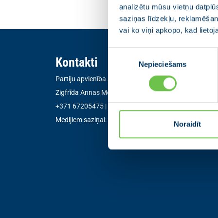
analizētu mūsu vietņu datplū
saziņas līdzekļu, reklamēšana
vai ko viņi apkopo, kad lieto
Piekrišanas
Kontakti
Nepieciešams
izvēle
Partiju apvienība Jaunā VIENOTĪBA
Zigfrīda Annas Meierovica bulvāris 12-3, Rīga, LV-105
+371 67205475
|
sekretare@vienotiba.lv
Medijiem saziņai:
informacija@vienotiba.lv
Noraidīt