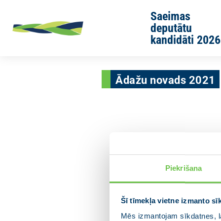
Skip to main content
Saeimas
deputātu
kandidāti 2026
Ādažu novads 2021
Piekrišana
Šī tīmekļa vietne izmanto sī
Mēs izmantojam sīkdatnes, la