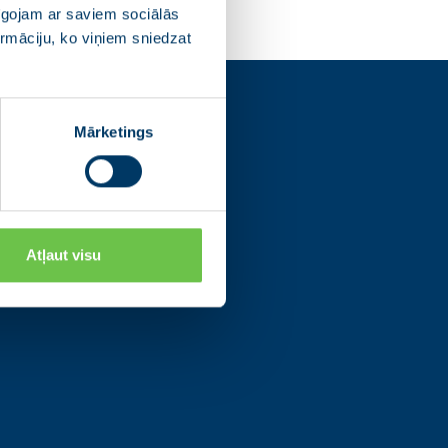
pīgojam ar saviem sociālās
ormāciju, ko viņiem sniedzat
s
Mārketings
os tīklos un uzzini
ajām norisēm.
Atļaut visu